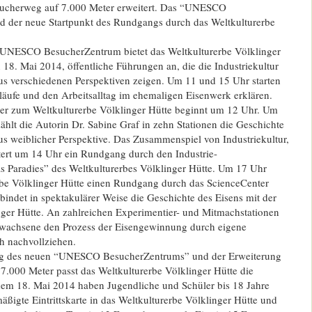
sucherweg auf 7.000 Meter erweitert. Das “UNESCO
 der neue Startpunkt des Rundgangs durch das Weltkulturerbe
 UNESCO BesucherZentrum bietet das Weltkulturerbe Völklinger
18. Mai 2014, öffentliche Führungen an, die die Industriekultur
aus verschiedenen Perspektiven zeigen. Um 11 und 15 Uhr starten
läufe und den Arbeitsalltag im ehemaligen Eisenwerk erklären.
er zum Weltkulturerbe Völklinger Hütte beginnt um 12 Uhr. Um
hlt die Autorin Dr. Sabine Graf in zehn Stationen die Geschichte
us weiblicher Perspektive. Das Zusammenspiel von Industriekultur,
tert um 14 Uhr ein Rundgang durch den Industrie-
s Paradies” des Weltkulturerbes Völklinger Hütte. Um 17 Uhr
erbe Völklinger Hütte einen Rundgang durch das ScienceCenter
indet in spektakulärer Weise die Geschichte des Eisens mit der
nger Hütte. An zahlreichen Experimentier- und Mitmachstationen
wachsene den Prozess der Eisengewinnung durch eigene
h nachvollziehen.
ng des neuen “UNESCO BesucherZentrums” und der Erweiterung
7.000 Meter passt das Weltkulturerbe Völklinger Hütte die
 dem 18. Mai 2014 haben Jugendliche und Schüler bis 18 Jahre
rmäßigte Eintrittskarte in das Weltkulturerbe Völklinger Hütte und