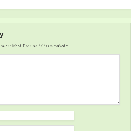
Völklinger Hütte. An drei
hochkarätigen Exponate
Terminen im Februar bietet
stammen aus dem Museum
 Für
das Weltkulturerbe Völklinger
Egizio Turin, dem ältesten
Hütte Führungen an, die die
ägyptischen Museum der Welt
Besonderheiten dieses
mit einer der international
y
Hightech-Besucher-Zentrums
bedeutendsten…
in der gerade erst
 be published.
Required fields are marked
*
restaurierten Sinterhalle…