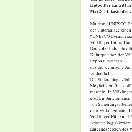
Hütte. Der Eintritt i
Mai 2014, kostenfrei.
Mit dem “UNESCO Besuc
der Sinteranlage einen
“UNESCO BesucherZent
Völklinger Hütte. The
Route der Industriekul
Kulturposition der Vö
Exponat des “UNESCO B
das die technische Anl
verdeutlicht.
Die Sinteranlage zählt
Möglichkeit, Reststoff
recyceln. In Völklinge
größten Sinteranlagen
von Sanierungsarbeiten
dem Verfall gerettet. 
Völklinger Hütte und O
Arbeitsalltag skizzie
Eingangsbereich des We