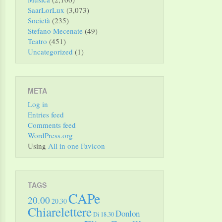
SaarLorLux
(3,073)
Società
(235)
Stefano Mecenate
(49)
Teatro
(451)
Uncategorized
(1)
META
Log in
Entries feed
Comments feed
WordPress.org
Using
All in one Favicon
TAGS
CAPe
20.00
20.30
Chiarelettere
Donlon
Di 18.30