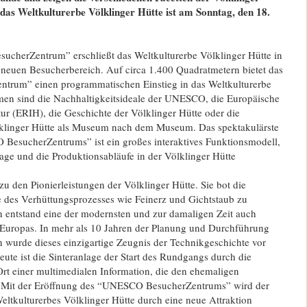
n das Weltkulturerbe Völklinger Hütte ist am Sonntag, den 18.
herZentrum” erschließt das Weltkulturerbe Völklinger Hütte in
 neuen Besucherbereich. Auf circa 1.400 Quadratmetern bietet das
rum” einen programmatischen Einstieg in das Weltkulturerbe
men sind die Nachhaltigkeitsideale der UNESCO, die Europäische
tur (ERIH), die Geschichte der Völklinger Hütte oder die
lklinger Hütte als Museum nach dem Museum. Das spektakulärste
esucherZentrums” ist ein großes interaktives Funktionsmodell,
age und die Produktionsabläufe in der Völklinger Hütte
 zu den Pionierleistungen der Völklinger Hütte. Sie bot die
e des Verhüttungsprozesses wie Feinerz und Gichtstaub zu
n entstand eine der modernsten und zur damaligen Zeit auch
 Europas. In mehr als 10 Jahren der Planung und Durchführung
 wurde dieses einzigartige Zeugnis der Technikgeschichte vor
Heute ist die Sinteranlage der Start des Rundgangs durch die
rt einer multimedialen Information, die den ehemaligen
rt. Mit der Eröffnung des “UNESCO BesucherZentrums” wird der
ltkulturerbes Völklinger Hütte durch eine neue Attraktion