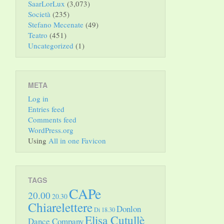
SaarLorLux
(3,073)
Società
(235)
Stefano Mecenate
(49)
Teatro
(451)
Uncategorized
(1)
META
Log in
Entries feed
Comments feed
WordPress.org
Using
All in one Favicon
TAGS
CAPe
20.00
20.30
Chiarelettere
Donlon
Di 18.30
Elisa Cutullè
Dance Company