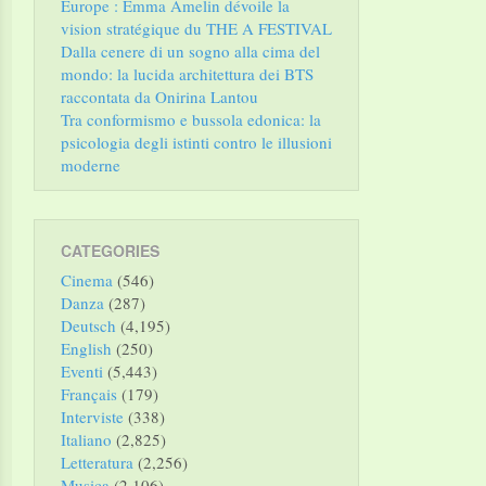
Europe : Emma Amelin dévoile la
vision stratégique du THE A FESTIVAL
Dalla cenere di un sogno alla cima del
mondo: la lucida architettura dei BTS
raccontata da Onirina Lantou
Tra conformismo e bussola edonica: la
psicologia degli istinti contro le illusioni
moderne
CATEGORIES
Cinema
(546)
Danza
(287)
Deutsch
(4,195)
English
(250)
Eventi
(5,443)
Français
(179)
Interviste
(338)
Italiano
(2,825)
Letteratura
(2,256)
Musica
(2,106)