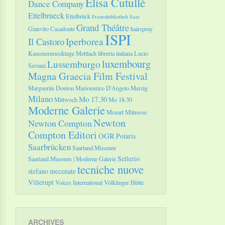
Elisa Cutullè
Dance Company
Ettelbrueck
Ettelbrück
Frauenbibliothek Saar
Grand Théâtre
Gianvito Casadonte
hairspray
ISPI
Il Castoro
Iperborea
Kammermusiktage Mettlach
libreria italiana
Lucio
luxembourg
Lussemburgo
Saviani
Magna Graecia Film Festival
Marguerite Donlon
Marioenrico D'Angelo
Merzig
Milano
Mo 17.30
Mittwoch
Mo 18.30
Moderne Galerie
Mozart
Mätresse
Newton
Newton Compton
Compton Editori
OGR
Polaris
Saarbrücken
Saarland.Museum
Sellerio
Saarland.Museum | Moderne Galerie
tecniche nuove
stefano mecenate
Villerupt
Voices International
Völklinger Hütte
ARCHIVES