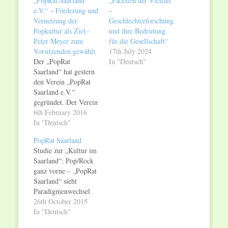
„PopRat.Saarland
„Facetten der Vielfalt
e.V.“ – Förderung und
–
Vernetzung der
Geschlechterforschung
Popkultur als Ziel–
und ihre Bedeutung
Peter Meyer zum
für die Gesellschaft“
Vorsitzenden gewählt
17th July 2024
Der „PopRat
In "Deutsch"
Saarland“ hat gestern
den Verein „PopRat
Saarland e.V.“
gegründet. Der Verein
hat es sich zum Ziel
6th February 2016
gesetzt, die Popkultur
In "Deutsch"
in allen
PopRat Saarland
gesellschaftlichen
Studie zur „Kultur im
Bereichen nachhaltig
Saarland“: Pop/Rock
zu fördern, das von
ganz vorne – „PopRat
ihm entwickelte
Saarland“ sieht
Konzept „Home of
Paradigmenwechsel
Pop“ mit seinen
und fordert
26th October 2015
Kreativsäulen und
strategische Pop-
In "Deutsch"
dem Ziel des Aufbaus
Arbeit und eine
der Marke „Popland