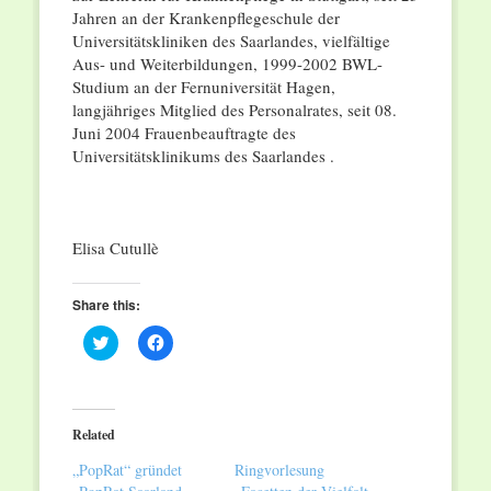
Jahren an der Krankenpflegeschule der
Universitätskliniken des Saarlandes, vielfältige
Aus- und Weiterbildungen, 1999-2002 BWL-
Studium an der Fernuniversität Hagen,
langjähriges Mitglied des Personalrates, seit 08.
Juni 2004 Frauenbeauftragte des
Universitätsklinikums des Saarlandes .
Elisa Cutullè
Share this:
Click
Click
to
to
share
share
on
on
Twitter
Facebook
(Opens
(Opens
in
in
Related
new
new
window)
window)
„PopRat“ gründet
Ringvorlesung