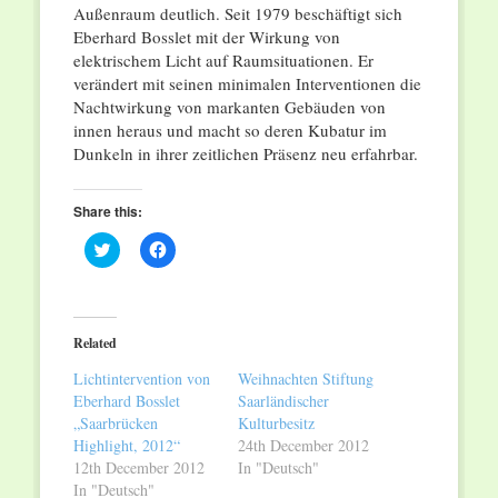
Außenraum deutlich. Seit 1979 beschäftigt sich
Eberhard Bosslet mit der Wirkung von
elektrischem Licht auf Raumsituationen. Er
verändert mit seinen minimalen Interventionen die
Nachtwirkung von markanten Gebäuden von
innen heraus und macht so deren Kubatur im
Dunkeln in ihrer zeitlichen Präsenz neu erfahrbar.
Share this:
Click
Click
to
to
share
share
on
on
Twitter
Facebook
(Opens
(Opens
in
in
Related
new
new
window)
window)
Lichtintervention von
Weihnachten Stiftung
Eberhard Bosslet
Saarländischer
„Saarbrücken
Kulturbesitz
Highlight, 2012“
24th December 2012
12th December 2012
In "Deutsch"
In "Deutsch"