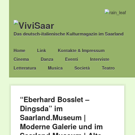
Das deutsch-italienische Kulturmagazin im Saarland
Main menu
Skip
Home
Link
Kontakte & Impressum
to
Cinema
Danza
Eventi
Interviste
content
Letteratura
Musica
Società
Teatro
“Eberhard Bosslet –
Dingsda” im
Saarland.Museum |
Moderne Galerie und im