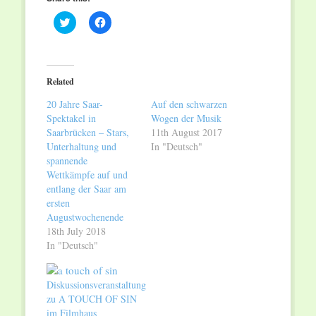
Click
Click
to
to
share
share
on
on
Twitter
Facebook
(Opens
(Opens
in
in
Related
new
new
window)
window)
20 Jahre Saar-
Auf den schwarzen
Spektakel in
Wogen der Musik
Saarbrücken – Stars,
11th August 2017
Unterhaltung und
In "Deutsch"
spannende
Wettkämpfe auf und
entlang der Saar am
ersten
Augustwochenende
18th July 2018
In "Deutsch"
Diskussionsveranstaltung
zu A TOUCH OF SIN
im Filmhaus