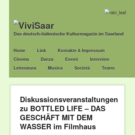
Das deutsch-italienische Kulturmagazin im Saarland
Main menu
Skip
Home
Link
Kontakte & Impressum
to
Cinema
Danza
Eventi
Interviste
content
Letteratura
Musica
Società
Teatro
Diskussionsveranstaltungen
zu BOTTLED LIFE – DAS
GESCHÄFT MIT DEM
WASSER im Filmhaus