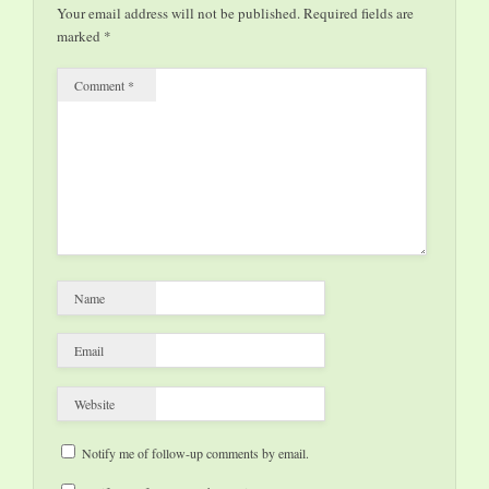
Generalmusikdirektor
Your email address will not be published.
Required fields are
Nicholas Milton eine
marked
*
Hommage an Franz
Joseph Haydn.…
Comment
*
Name
Email
Website
Notify me of follow-up comments by email.