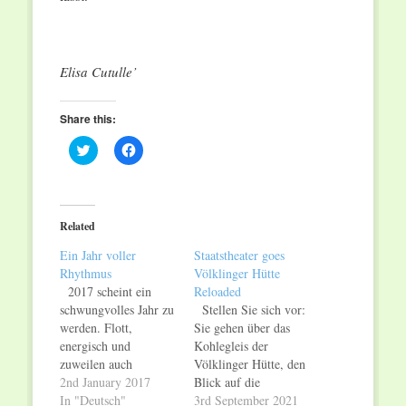
Elisa Cutulle’
Share this:
Click
Click
to
to
share
share
on
on
Twitter
Facebook
(Opens
(Opens
in
in
Related
new
new
window)
window)
Ein Jahr voller
Staatstheater goes
Rhythmus
Völklinger Hütte
2017 scheint ein
Reloaded
schwungvolles Jahr zu
Stellen Sie sich vor:
werden. Flott,
Sie gehen über das
energisch und
Kohlegleis der
zuweilen auch
Völklinger Hütte, den
romantisch, dies
2nd January 2017
Blick auf die
vermittelten die
In "Deutsch"
gewaltige
3rd September 2021