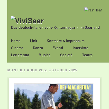
Das deutsch-italienische Kulturmagazin im Saarland
Main menu
Skip
Home
Link
Kontakte & Impressum
to
Cinema
Danza
Eventi
Interviste
content
Letteratura
Musica
Società
Teatro
MONTHLY ARCHIVES:
OCTOBER 2025