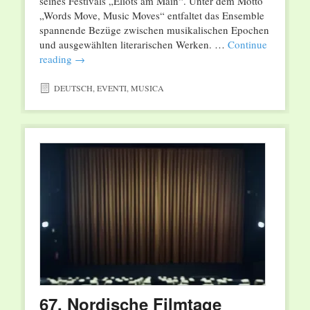
seines Festivals „Eliots am Main“. Unter dem Motto
„Words Move, Music Moves“ entfaltet das Ensemble
spannende Bezüge zwischen musikalischen Epochen
und ausgewählten literarischen Werken. …
Continue
reading
→
DEUTSCH
,
EVENTI
,
MUSICA
67. Nordische Filmtage