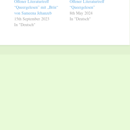
Offener Literaturtreff
Offener Literaturtreff
“Queergelesen” mit „Brïn“
“Queergelesen”
von Sameena Jehanzeb
8th May 2024
15th September 2023
In "Deutsch"
In "Deutsch"