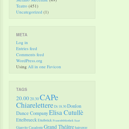
Teatro
(451)
Uncategorized
(1)
META
Log in
Entries feed
Comments feed
WordPress.org
Using
All in one Favicon
TAGS
CAPe
20.00
20.30
Chiarelettere
Donlon
Di 18.30
Elisa Cutullè
Dance Company
Ettelbrueck
Ettelbrück
Frauenbibliothek Saar
Grand Théâtre
Gianvito Casadonte
hairspray