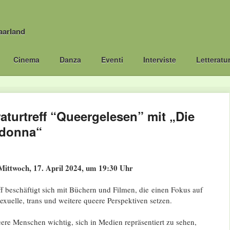
aarland
Cinema
Danza
Eventi
Interviste
Letteratu
raturtreff “Queergelesen” mit „Die
adonna“
Mittwoch, 17. April 2024, um 19:30 Uhr
eff beschäftigt sich mit Büchern und Filmen, die einen Fokus auf
sexuelle, trans und weitere queere Perspektiven setzen.
ueere Menschen wichtig, sich in Medien repräsentiert zu sehen,