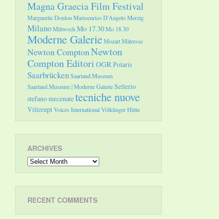
Magna Graecia Film Festival
Marguerite Donlon
Marioenrico D'Angelo
Merzig
Milano
Mo 17.30
Mittwoch
Mo 18.30
Moderne Galerie
Mozart
Mätresse
Newton
Newton Compton
Compton Editori
OGR
Polaris
Saarbrücken
Saarland.Museum
Sellerio
Saarland.Museum | Moderne Galerie
tecniche nuove
stefano mecenate
Villerupt
Voices International
Völklinger Hütte
ARCHIVES
Archives
RECENT COMMENTS