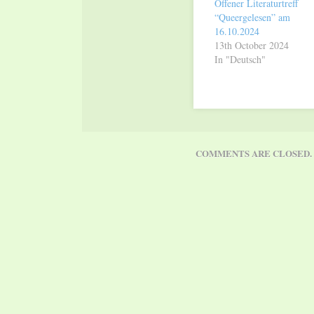
Offener Literaturtreff
“Queergelesen” am
16.10.2024
13th October 2024
In "Deutsch"
COMMENTS ARE CLOSED.