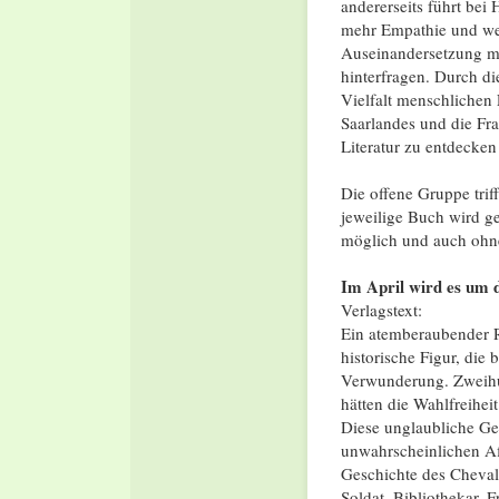
andererseits führt bei
mehr Empathie und we
Auseinandersetzung mi
hinterfragen. Durch d
Vielfalt menschlichen
Saarlandes und die Fr
Literatur zu entdecken
Die offene Gruppe trif
jeweilige Buch wird g
möglich und auch ohne
Im April wird es um 
Verlagstext:
Ein atemberaubender 
historische Figur, die 
Verwunderung. Zweihun
hätten die Wahlfreihei
Diese unglaubliche Ge
unwahrscheinlichen Af
Geschichte des Cheval
Soldat, Bibliothekar, 