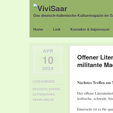
Das deutsch-italienische Kulturmagazin im S
Main menu
Skip
Home
Link
Kontakte & Impressum
to
content
APR
10
Offener Lite
militante M
2024
CATEGORIZED:
Nächstes Treffen am 
DEUTSCH
,
EVENTI
,
Der offene Literaturtr
LETTERATURA
,
lesbische, schwule, bi
SAARLORLUX
Einerseits ist es für q