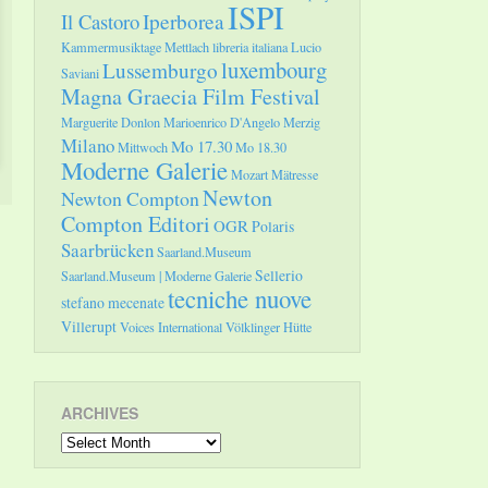
ISPI
Il Castoro
Iperborea
Kammermusiktage Mettlach
libreria italiana
Lucio
luxembourg
Lussemburgo
Saviani
Magna Graecia Film Festival
Marguerite Donlon
Marioenrico D'Angelo
Merzig
Milano
Mo 17.30
Mittwoch
Mo 18.30
Moderne Galerie
Mozart
Mätresse
Newton
Newton Compton
Compton Editori
OGR
Polaris
Saarbrücken
Saarland.Museum
Sellerio
Saarland.Museum | Moderne Galerie
tecniche nuove
stefano mecenate
Villerupt
Voices International
Völklinger Hütte
ARCHIVES
Archives