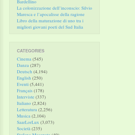
Bardellino
La colonizzazione dell’inconscio: Silvio
Maresca e l’apocalisse della ragione
Libro della maturazione di uno tra i
migliori giovani poeti del Sud Italia
CATEGORIES
Cinema
(545)
Danza
(287)
Deutsch
(4,194)
English
(250)
Eventi
(5,441)
Français
(178)
Interviste
(337)
Italiano
(2,824)
Letteratura
(2,256)
Musica
(2,104)
SaarLorLux
(3,073)
Società
(235)
Stefano Mecenate
(49)