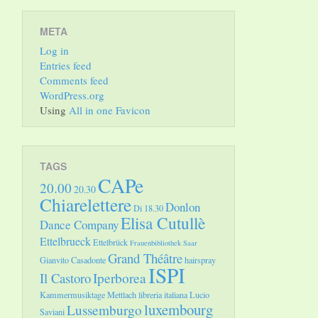
META
Log in
Entries feed
Comments feed
WordPress.org
Using
All in one Favicon
TAGS
CAPe
20.00
20.30
Chiarelettere
Donlon
Di 18.30
Elisa Cutullè
Dance Company
Ettelbrueck
Ettelbrück
Frauenbibliothek Saar
Grand Théâtre
Gianvito Casadonte
hairspray
ISPI
Il Castoro
Iperborea
Kammermusiktage Mettlach
libreria italiana
Lucio
luxembourg
Lussemburgo
Saviani