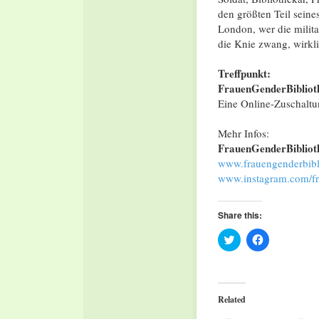
den größten Teil seine
London, wer die milit
die Knie zwang, wirkli
Treffpunkt:
FrauenGenderBiblioth
Eine Online-Zuschaltun
Mehr Infos:
FrauenGenderBibliot
www.frauengenderbibli
www.instagram.com/fr
Share this:
Click
Click
to
to
share
share
on
on
Twitter
Facebook
(Opens
(Opens
in
in
Related
new
new
window)
window)