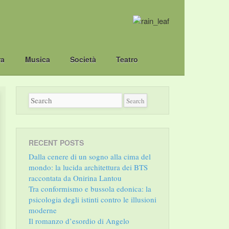
ra
Musica
Società
Teatro
RECENT POSTS
Dalla cenere di un sogno alla cima del
mondo: la lucida architettura dei BTS
raccontata da Onirina Lantou
Tra conformismo e bussola edonica: la
psicologia degli istinti contro le illusioni
moderne
Il romanzo d’esordio di Angelo