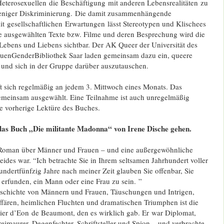
 Heterosexuellen die Beschäftigung mit anderen Lebensrealitäten zu
niger Diskriminierung. Die damit zusammenhängende
t gesellschaftlichen Erwartungen lässt Stereotypen und Klischees
ie ausgewählten Texte bzw. Filme und deren Besprechung wird die
 Lebens und Liebens sichtbar. Der AK Queer der Universität des
auenGenderBibliothek Saar laden gemeinsam dazu ein, queere
 und sich in der Gruppe darüber auszutauschen.
ft sich regelmäßig an jedem 3. Mittwoch eines Monats. Das
emeinsam ausgewählt. Eine Teilnahme ist auch unregelmäßig
 vorherige Lektüre des Buches.
das Buch „Die militante Madonna“ von Irene Dische gehen.
Roman über Männer und Frauen – und eine außergewöhnliche
beides war. “Ich betrachte Sie in Ihrem seltsamen Jahrhundert voller
dertfünfzig Jahre nach meiner Zeit glauben Sie offenbar, Sie
t erfunden, ein Mann oder eine Frau zu sein. ”
schichte von Männern und Frauen, Täuschungen und Intrigen,
fären, heimlichen Fluchten und dramatischen Triumphen ist die
ier d’Eon de Beaumont, den es wirklich gab. Er war Diplomat,
Freimaurer, Degenfechter, Schriftsteller und Spion – und verbrachte