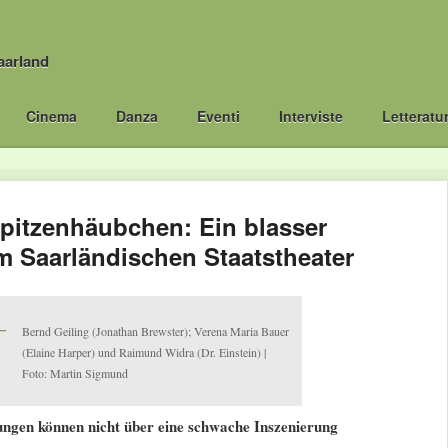
aarland
Cinema
Danza
Eventi
Interviste
Letteratu
pitzenhäubchen: Ein blasser
m Saarländischen Staatstheater
Bernd Geiling (Jonathan Brewster); Verena Maria Bauer
(Elaine Harper) und Raimund Widra (Dr. Einstein) |
Foto: Martin Sigmund
tungen können nicht über eine schwache Inszenierung