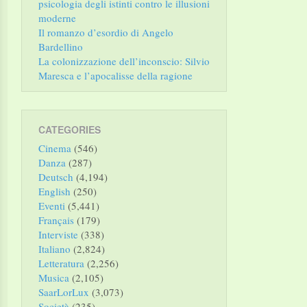
psicologia degli istinti contro le illusioni
moderne
Il romanzo d’esordio di Angelo
Bardellino
La colonizzazione dell’inconscio: Silvio
Maresca e l’apocalisse della ragione
CATEGORIES
Cinema
(546)
Danza
(287)
Deutsch
(4,194)
English
(250)
Eventi
(5,441)
Français
(179)
Interviste
(338)
Italiano
(2,824)
Letteratura
(2,256)
Musica
(2,105)
SaarLorLux
(3,073)
Società
(235)