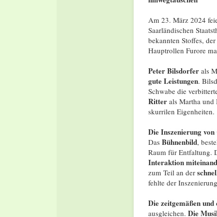
Am 23. März 2024 fei
Saarländischen Staatst
bekannten Stoffes, der
Hauptrollen Furore ma
Peter Bilsdorfer
als M
gute Leistungen
. Bils
Schwabe die verbittert
Ritter
als Martha und E
skurrilen Eigenheiten.
Die Inszenierung von
Bühnenbild
Das
, best
Raum für Entfaltung. D
Interaktion miteinan
schnel
zum Teil an der
fehlte der Inszenierung
Die zeitgemäßen und
Die Musi
ausgleichen.