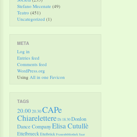
Stefano Mecenate
(49)
Teatro
(451)
Uncategorized
(1)
META
Log in
Entries feed
Comments feed
WordPress.org
Using
All in one Favicon
TAGS
CAPe
20.00
20.30
Chiarelettere
Donlon
Di 18.30
Elisa Cutullè
Dance Company
Ettelbrueck
Ettelbrück
Frauenbibliothek Saar