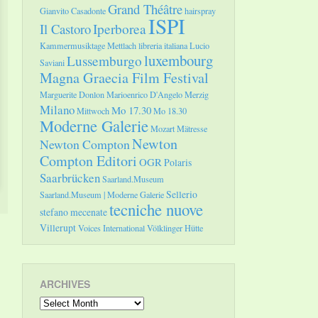
Grand Théâtre
Gianvito Casadonte
hairspray
ISPI
Il Castoro
Iperborea
Kammermusiktage Mettlach
libreria italiana
Lucio
luxembourg
Lussemburgo
Saviani
Magna Graecia Film Festival
Marguerite Donlon
Marioenrico D'Angelo
Merzig
Milano
Mo 17.30
Mittwoch
Mo 18.30
Moderne Galerie
Mozart
Mätresse
Newton
Newton Compton
Compton Editori
OGR
Polaris
Saarbrücken
Saarland.Museum
Sellerio
Saarland.Museum | Moderne Galerie
tecniche nuove
stefano mecenate
Villerupt
Voices International
Völklinger Hütte
ARCHIVES
Archives