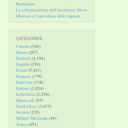
Bardellino
La colonizzazione dell’inconscio: Silvio
Maresca e l’apocalisse della ragione
CATEGORIES
Cinema
(546)
Danza
(287)
Deutsch
(4,194)
English
(250)
Eventi
(5,441)
Français
(179)
Interviste
(338)
Italiano
(2,824)
Letteratura
(2,256)
Musica
(2,105)
SaarLorLux
(3,073)
Società
(235)
Stefano Mecenate
(49)
Teatro
(451)