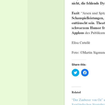
nicht, die fehlende D
Fazit
: “Arsen und Spi
Schauspielleistungen,
enttäuscht sein
Theat
.
schwarzem Humor fre
Applaus
des Publikums
Elisa Cutullè
Foto: ©Martin Sigmun
Share this:
Click
Click
to
to
share
share
on
on
Twitter
Facebook
(Opens
(Opens
in
in
Related
new
new
window)
window)
“Der Zauberer von Oz” 
Saarländischen Staatsthea