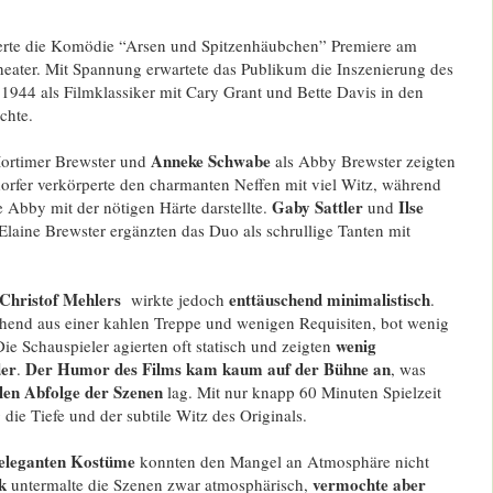
erte die Komödie “Arsen und Spitzenhäubchen” Premiere am
heater. Mit Spannung erwartete das Publikum die Inszenierung des
 1944 als Filmklassiker mit Cary Grant und Bette Davis in den
chte.
Anneke Schwabe
ortimer Brewster und
als Abby Brewster zeigten
dorfer verkörperte den charmanten Neffen mit viel Witz, während
Gaby Sattler
Ilse
e Abby mit der nötigen Härte darstellte.
und
laine Brewster ergänzten das Duo als schrullige Tanten mit
 Christof Mehlers
enttäuschend minimalistisch
wirkte jedoch
.
ehend aus einer kahlen Treppe und wenigen Requisiten, bot wenig
wenig
ie Schauspieler agierten oft statisch und zeigten
der
Der Humor des Films kam kaum auf der Bühne an
.
, was
len Abfolge der Szenen
lag. Mit nur knapp 60 Minuten Spielzeit
 die Tiefe und der subtile Witz des Originals.
 eleganten Kostüme
konnten den Mangel an Atmosphäre nicht
k
vermochte aber
untermalte die Szenen zwar atmosphärisch,