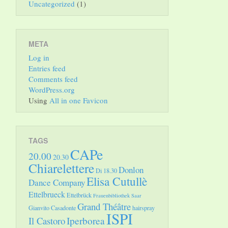
Uncategorized
(1)
META
Log in
Entries feed
Comments feed
WordPress.org
Using
All in one Favicon
TAGS
CAPe
20.00
20.30
Chiarelettere
Donlon
Di 18.30
Elisa Cutullè
Dance Company
Ettelbrueck
Ettelbrück
Frauenbibliothek Saar
Grand Théâtre
Gianvito Casadonte
hairspray
ISPI
Il Castoro
Iperborea