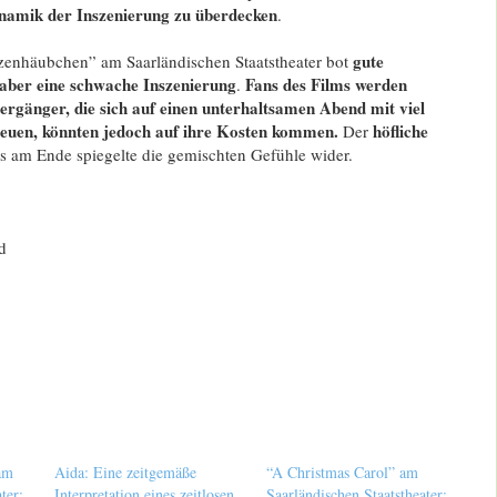
ynamik der Inszenierung zu überdecken
.
gute
tzenhäubchen” am Saarländischen Staatstheater bot
 aber eine schwache Inszenierung
Fans des Films werden
.
ergänger, die sich auf einen unterhaltsamen Abend mit viel
uen, könnten jedoch auf ihre Kosten kommen.
höfliche
Der
 am Ende spiegelte die gemischten Gefühle wider.
d
am
Aida: Eine zeitgemäße
“A Christmas Carol” am
ter:
Interpretation eines zeitlosen
Saarländischen Staatstheater: