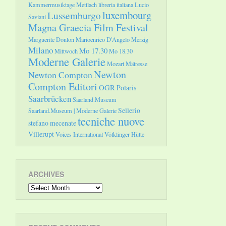
Kammermusiktage Mettlach
libreria italiana
Lucio
luxembourg
Lussemburgo
Saviani
Magna Graecia Film Festival
Marguerite Donlon
Marioenrico D'Angelo
Merzig
Milano
Mo 17.30
Mittwoch
Mo 18.30
Moderne Galerie
Mozart
Mätresse
Newton
Newton Compton
Compton Editori
OGR
Polaris
Saarbrücken
Saarland.Museum
Sellerio
Saarland.Museum | Moderne Galerie
tecniche nuove
stefano mecenate
Villerupt
Voices International
Völklinger Hütte
ARCHIVES
Archives