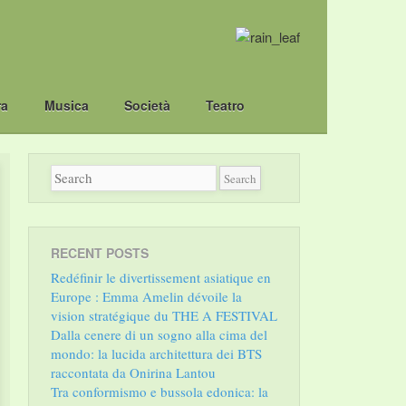
ra
Musica
Società
Teatro
RECENT POSTS
Redéfinir le divertissement asiatique en
Europe : Emma Amelin dévoile la
vision stratégique du THE A FESTIVAL
Dalla cenere di un sogno alla cima del
mondo: la lucida architettura dei BTS
raccontata da Onirina Lantou
Tra conformismo e bussola edonica: la