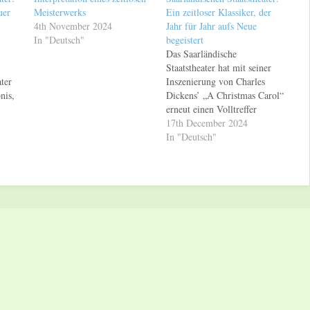
uer
Meisterwerks
Ein zeitloser Klassiker, der
4th November 2024
Jahr für Jahr aufs Neue
In "Deutsch"
begeistert
Das Saarländische
Staatstheater hat mit seiner
ter
Inszenierung von Charles
nis,
Dickens’ „A Christmas Carol“
erneut einen Volltreffer
. Die
gelandet. Die Geschichte vom
17th December 2024
geizigen Ebenezer Scrooge,
In "Deutsch"
nk
der durch drei Geister zur
Einsicht gelangt, ist ein
zeitloser Klassiker, der jedes
 Die
Jahr aufs Neue begeistert.
 die
Besonders beeindruckend ist
 ins
die Arbeit der American
Drama Group, die…