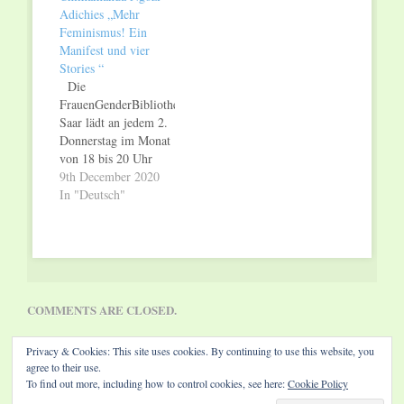
Donnerstag,
am Donnerstag,
Adichies „Mehr
14. Mai 2020, von 18
9. Dezember 2021,
Feminismus! Ein
bis 20 Uhr, ONLINE
von 18 bis 20 Uhr in
Manifest und vier
Die
der
Stories “
FrauenGenderBibliothek
FrauenGenderBibliothek
Die
Saar lädt an jedem 2.
Saar, Großherzog-
FrauenGenderBibliothek
Donnerstag im Monat
Friedrich-Str. 111 in
Saar lädt an jedem 2.
von 18 bis 20 Uhr
Saarbrücken Die
Donnerstag im Monat
zum „FeminisTisch“
FrauenGenderBibliothek
von 18 bis 20 Uhr
ein. Bei…
Saar lädt an jedem 2.
zum „FeminisTisch“
9th December 2020
Donnerstag im Monat
ein. Bei diesem
In "Deutsch"
von 18 bis 20 Uhr…
regelmäßigen offenen
Treffen kann in
geselliger Atmosphäre
über Themen aus den
Bereichen Feminismus
und Gender diskutiert
COMMENTS ARE CLOSED.
werden. Der After
Work „FeminisTisch“
Privacy & Cookies: This site uses cookies. By continuing to use this website, you
ist für Menschen aller
agree to their use.
Geschlechter,
To find out more, including how to control cookies, see here:
Cookie Policy
Altersgruppen und