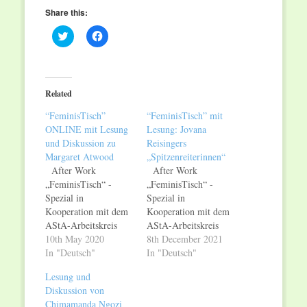
Share this:
Click
Click
to
to
share
share
on
on
Twitter
Facebook
(Opens
(Opens
in
in
Related
new
new
window)
window)
“FeminisTisch”
“FeminisTisch” mit
ONLINE mit Lesung
Lesung: Jovana
und Diskussion zu
Reisingers
Margaret Atwood
„Spitzenreiterinnen“
After Work
After Work
„FeminisTisch“ -
„FeminisTisch“ -
Spezial in
Spezial in
Kooperation mit dem
Kooperation mit dem
AStA-Arbeitskreis
AStA-Arbeitskreis
Feminismus der UdS:
10th May 2020
Feminismus der UdS:
8th December 2021
Lesung und
In "Deutsch"
Lesung und
In "Deutsch"
Diskussion von
Diskussion
Lesung und
Margaret Atwoods
von Jovana
Diskussion von
„Die Zeuginnen“ am
Reisingers „Spitzenreiterinnen“
Chimamanda Ngozi