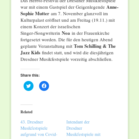
Das Herbst-Festival der Dresdner Musikfestspiele
Anne-
war mit einem Gastspiel der Geigenlegende
Sophie Mutter
am 7. November glanzvoll im
Kulturpalast eröffnet und am Freitag (19.11.) mit
einem Konzert der israelischen
Noa
Singer-/Songwriterin
in der Frauenkirche
fortgesetzt worden. Die für den heutigen Abend
Tom Schilling & The
geplante Veranstaltung mit
Jazz Kids
findet statt, und wird die diesjährigen
Dresdner Musikfestspiele vorzeitig abschließen.
Share this:
Click
Click
to
to
share
share
on
on
Twitter
Facebook
(Opens
(Opens
in
in
Related
new
new
window)
window)
43. Dresdner
Intendant der
Musikfestspiele
Dresdner
aufgrund von Covid-
Musikfestspiele mit