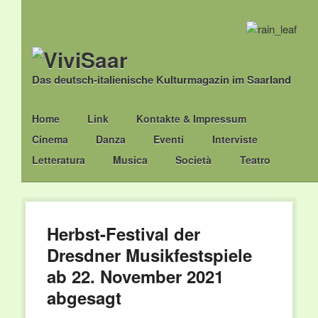
Das deutsch-italienische Kulturmagazin im Saarland
Main menu
Skip
Home
Link
Kontakte & Impressum
to
Cinema
Danza
Eventi
Interviste
content
Letteratura
Musica
Società
Teatro
Herbst-Festival der
Dresdner Musikfestspiele
ab 22. November 2021
abgesagt