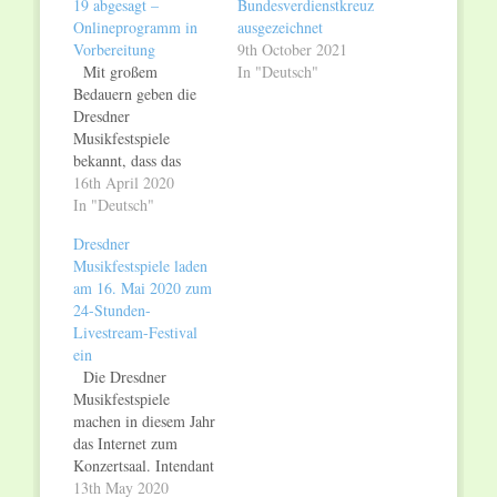
19 abgesagt –
Bundesverdienstkreuz
Onlineprogramm in
ausgezeichnet
Vorbereitung
9th October 2021
Mit großem
In "Deutsch"
Bedauern geben die
Dresdner
Musikfestspiele
bekannt, dass das
diesjährige Festival
16th April 2020
aufgrund der Corona-
In "Deutsch"
Pandemie ausfallen
Dresdner
muss. Nach der
Musikfestspiele laden
Entscheidung der
am 16. Mai 2020 zum
Bundesregierung und
24-Stunden-
der
Livestream-Festival
Landesregierungen
ein
vom 15. April 2020
Die Dresdner
dürfen
Musikfestspiele
Veranstaltungen bis
machen in diesem Jahr
zum 31. August 2020
das Internet zum
nicht stattfinden. Vor
Konzertsaal. Intendant
diesem Hintergrund
Jan Vogler lädt das
13th May 2020
werden zum Schutz