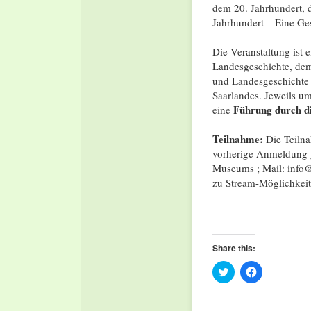
dem 20. Jahrhundert, d
Jahrhundert – Eine Ge
Die Veranstaltung ist
Landesgeschichte, dem
und Landesgeschichte d
Saarlandes. Jeweils u
Führung durch d
eine
Teilnahme:
Die Teilna
vorherige Anmeldung g
Museums ; Mail: info@
zu Stream-Möglichkeite
Share this:
Click
Click
to
to
share
share
on
on
Twitter
Facebook