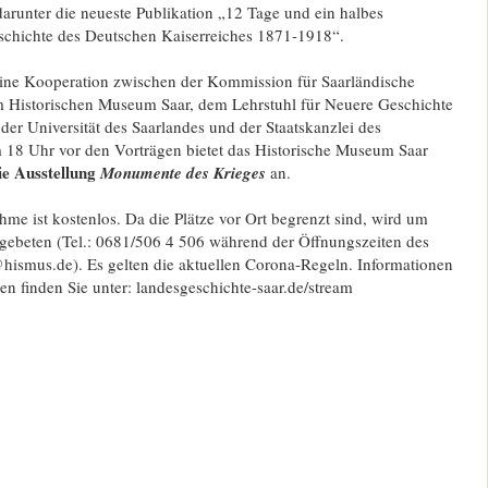
arunter die neueste Publikation „12 Tage und ein halbes
schichte des Deutschen Kaiserreiches 1871-1918“.
 eine Kooperation zwischen der Kommission für Saarländische
 Historischen Museum Saar, dem Lehrstuhl für Neuere Geschichte
er Universität des Saarlandes und der Staatskanzlei des
m 18 Uhr vor den Vorträgen bietet das Historische Museum Saar
ie Ausstellung
Monumente des Krieges
an.
hme ist kostenlos. Da die Plätze vor Ort begrenzt sind, wird um
ebeten (Tel.: 0681/506 4 506 während der Öffnungszeiten des
hismus.de). Es gelten die aktuellen Corona-Regeln. Informationen
n finden Sie unter: landesgeschichte-saar.de/stream