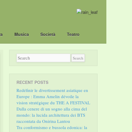
ra
Musica
Società
Teatro
RECENT POSTS
Redéfinir le divertissement asiatique en
Europe : Emma Amelin dévoile la
vision stratégique du THE A FESTIVAL
Dalla cenere di un sogno alla cima del
mondo: la lucida architettura dei BTS
raccontata da Onirina Lantou
Tra conformismo e bussola edonica: la