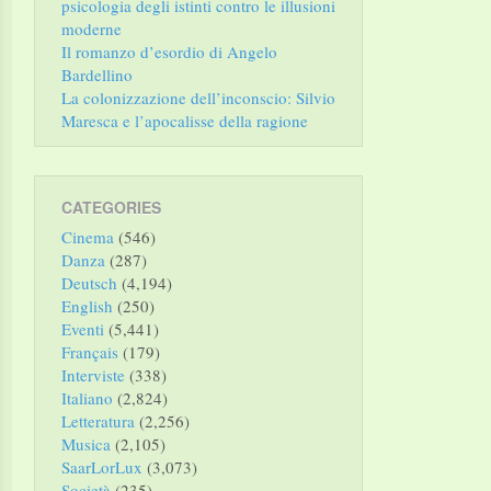
psicologia degli istinti contro le illusioni
moderne
Il romanzo d’esordio di Angelo
Bardellino
La colonizzazione dell’inconscio: Silvio
Maresca e l’apocalisse della ragione
CATEGORIES
Cinema
(546)
Danza
(287)
Deutsch
(4,194)
English
(250)
Eventi
(5,441)
Français
(179)
Interviste
(338)
Italiano
(2,824)
Letteratura
(2,256)
Musica
(2,105)
SaarLorLux
(3,073)
Società
(235)