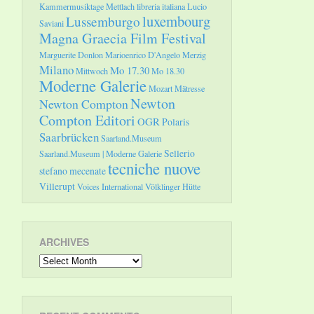
Kammermusiktage Mettlach
libreria italiana
Lucio
luxembourg
Lussemburgo
Saviani
Magna Graecia Film Festival
Marguerite Donlon
Marioenrico D'Angelo
Merzig
Milano
Mo 17.30
Mittwoch
Mo 18.30
Moderne Galerie
Mozart
Mätresse
Newton
Newton Compton
Compton Editori
OGR
Polaris
Saarbrücken
Saarland.Museum
Sellerio
Saarland.Museum | Moderne Galerie
tecniche nuove
stefano mecenate
Villerupt
Voices International
Völklinger Hütte
ARCHIVES
Archives