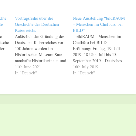
chte
Vortragsreihe über die
Neue Ausstellung “bildRAUM
hs
Geschichte des Deutschen
– Menschen im Chefbüro bei
Kaiserreichs
BILD”
e
Anlässlich der Gründung des
bildRAUM - Menschen im
tsche
Deutschen Kaiserreiches vor
Chefbüro bei BILD
der
150 Jahren werden im
Eröffnung: Freitag, 19. Juli
Histori-schen Museum Saar
2019, 18 Uhr -Juli bis 15.
namhafte Historikerinnen und
September 2019 - Deutsches
s
Historiker neuere
11th June 2021
Zeitungsmuseum, Wadgassen
16th July 2019
aar
Forschungen zur Ge-schichte
In "Deutsch"
Wie kaum ein anderes
In "Deutsch"
use
des ersten deutschen
Medium in Deutschland steht
 Uhr
Nationalstaats präsentieren.
die BILD-Zeitung für die
ücken
Die kostenlosen Vorträge
Fotografie. 1952 von Axel
finden ab 24. Juni sowohl in
Springer gegründet, setzte die
n
Präsenz als auch Online statt
Zeitung von Beginn an…
und sollen die Ausstellung
„Monumente des Krieges“
en…
begleiten. Um…