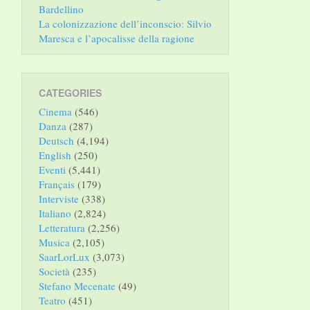
Bardellino
La colonizzazione dell’inconscio: Silvio
Maresca e l’apocalisse della ragione
CATEGORIES
Cinema
(546)
Danza
(287)
Deutsch
(4,194)
English
(250)
Eventi
(5,441)
Français
(179)
Interviste
(338)
Italiano
(2,824)
Letteratura
(2,256)
Musica
(2,105)
SaarLorLux
(3,073)
Società
(235)
Stefano Mecenate
(49)
Teatro
(451)