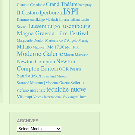
Grand Théâtre
Gianvito Casadonte
hairspray
ISPI
Il Castoro
Iperborea
Kammermusiktage Mettlach
libreria italiana
Lucio
luxembourg
Lussemburgo
Saviani
Magna Graecia Film Festival
Marguerite Donlon
Marioenrico D'Angelo
Merzig
Milano
Mo 17.30
Mittwoch
Mo 18.30
Moderne Galerie
Mozart
Mätresse
Newton
Newton Compton
Compton Editori
OGR
Polaris
Saarbrücken
Saarland.Museum
Sellerio
Saarland.Museum | Moderne Galerie
tecniche nuove
stefano mecenate
Villerupt
Voices International
Völklinger Hütte
ARCHIVES
Archives