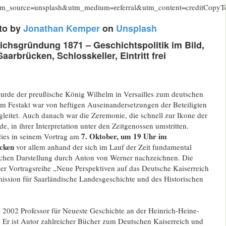
to by
Jonathan Kemper
on
Unsplash
ichsgründung 1871 – Geschichtspolitik im Bild,
Saarbrücken, Schlosskeller, Eintritt frei
rde der preußische König Wilhelm in Versailles zum deutschen
em Festakt war von heftigen Auseinandersetzungen der Beteiligten
gleitet. Auch danach war die Zeremonie, die schnell zur Ikone der
, in ihrer Interpretation unter den Zeitgenossen umstritten.
7. Oktober, um 19 Uhr im
ies in seinem Vortrag am
ücken
vor allem anhand der sich im Lauf der Zeit fundamental
chen Darstellung durch Anton von Werner nachzeichnen. Die
 der Vortragsreihe „Neue Perspektiven auf das Deutsche Kaiserreich
sion für Saarländische Landesgeschichte und des Historischen
t 2002 Professor für Neueste Geschichte an der Heinrich-Heine-
. Er ist Autor zahlreicher Bücher zum Deutschen Kaiserreich und