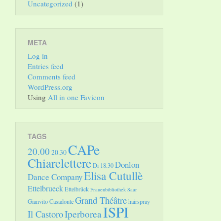
Uncategorized
(1)
META
Log in
Entries feed
Comments feed
WordPress.org
Using
All in one Favicon
TAGS
CAPe
20.00
20.30
Chiarelettere
Donlon
Di 18.30
Elisa Cutullè
Dance Company
Ettelbrueck
Ettelbrück
Frauenbibliothek Saar
Grand Théâtre
Gianvito Casadonte
hairspray
ISPI
Il Castoro
Iperborea