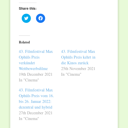
Share this:
Click
Click
to
to
share
share
on
on
Twitter
Facebook
(Opens
(Opens
in
in
Related
new
new
window)
window)
43. Filmfestival Max
43. Filmfestival Max
Ophüls Preis
Ophüls Preis kehrt in
verkündet
die Kinos zurück
Wettbewerbsfilme
25th November 2021
19th December 2021
In "Cinema"
In "Cinema"
43. Filmfestival Max
Ophüls Preis vom 16.
bis 26. Januar 2022:
dezentral und hybrid
27th December 2021
In "Cinema"