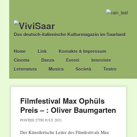
Das deutsch-italienische Kulturmagazin im Saarland
Main menu
Skip
Home
Link
Kontakte & Impressum
to
Cinema
Danza
Eventi
Interviste
content
Letteratura
Musica
Società
Teatro
Filmfestival Max Ophüls
Preis – : Oliver Baumgarten
POSTED
27TH JULY 2021
Der Künstlerische Leiter des Filmfestivals Max