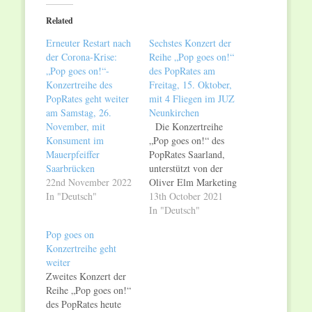
(Opens
(Opens
in
in
Related
new
new
window)
window)
Erneuter Restart nach
Sechstes Konzert der
der Corona-Krise:
Reihe „Pop goes on!“
„Pop goes on!“-
des PopRates am
Konzertreihe des
Freitag, 15. Oktober,
PopRates geht weiter
mit 4 Fliegen im JUZ
am Samstag, 26.
Neunkirchen
November, mit
Die Konzertreihe
Konsument im
„Pop goes on!“ des
Mauerpfeiffer
PopRates Saarland,
Saarbrücken
unterstützt von der
22nd November 2022
Oliver Elm Marketing
In "Deutsch"
GmbH (O.E.M.), geht
13th October 2021
in die fünfte Runde:
In "Deutsch"
Am Freitag 15.
Pop goes on
Oktober, spielen 4
Konzertreihe geht
Fliegen im JUZ
weiter
Neunkirchen.
Zweites Konzert der
Vorgruppe sind
Reihe „Pop goes on!“
Fashioned from Bone.
des PopRates heute
Ende April 2020 –