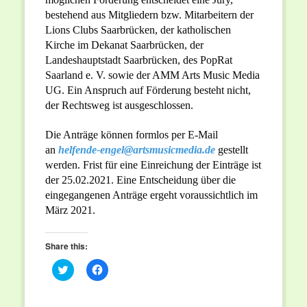
bestehend aus Mitgliedern bzw. Mitarbeitern der
Lions Clubs Saarbrücken, der katholischen
Kirche im Dekanat Saarbrücken, der
Landeshauptstadt Saarbrücken, des PopRat
Saarland e. V. sowie der AMM Arts Music Media
UG. Ein Anspruch auf Förderung besteht nicht,
der Rechtsweg ist ausgeschlossen.
Die Anträge können formlos per E-Mail
an
helfende-engel@artsmusicmedia.
de
gestellt
werden. Frist für eine Einreichung der Einträge ist
der 25.02.2021. Eine Entscheidung über die
eingegangenen Anträge ergeht voraussichtlich im
März 2021.
Share this:
Click
Click
to
to
share
share
on
on
Twitter
Facebook