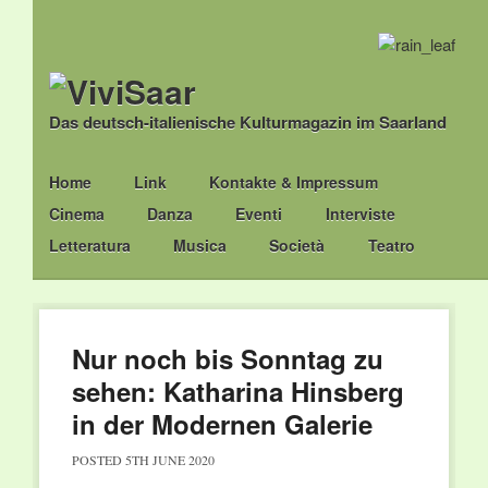
Das deutsch-italienische Kulturmagazin im Saarland
Main menu
Skip
Home
Link
Kontakte & Impressum
to
Cinema
Danza
Eventi
Interviste
content
Letteratura
Musica
Società
Teatro
Nur noch bis Sonntag zu
sehen: Katharina Hinsberg
in der Modernen Galerie
POSTED
5TH JUNE 2020