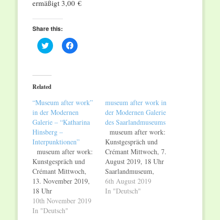
ermäßigt 3,00 €
Share this:
Click
Click
to
to
share
share
on
on
Twitter
Facebook
(Opens
(Opens
in
in
Related
new
new
window)
window)
“Museum after work”
museum after work in
in der Modernen
der Modernen Galerie
Galerie – “Katharina
des Saarlandmuseums
Hinsberg –
museum after work:
Interpunktionen”
Kunstgespräch und
museum after work:
Crémant Mittwoch, 7.
Kunstgespräch und
August 2019, 18 Uhr
Crémant Mittwoch,
Saarlandmuseum,
13. November 2019,
Moderne Galerie
6th August 2019
18 Uhr
„Katharina Hinsberg –
In "Deutsch"
Saarlandmuseum,
10th November 2019
Interpunktionen“ Mit
Moderne Galerie
In "Deutsch"
museum after work