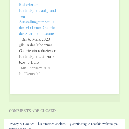
„Katharina Hinsberg –
bietet die Moderne
Reduzierter
Interpunktionen“
Galerie des
Eintrittspreis aufgrund
Mit museum after
Saarlandmuseums
von
work bietet die
einen besonderen
Ausstellungsumbau in
Moderne Galerie des
Kunstgenuss nach
der Modernen Galerie
Saarlandmuseums
Feierabend. Immer
des Saarlandmuseums
einen besonderen
mittwochs ab 18 Uhr
Bis 6. März 2020
Kunstgenuss nach
haben Besucher
gilt in der Modernen
Feierabend. Immer
Gelegenheit, mit
Galerie ein reduzierter
mittwochs ab 18 Uhr
Kunstexperten über
Eintrittspreis: 5 Euro
haben Besucher
spannende Themen
bzw. 3 Euro
Gelegenheit, mit
zu…
(ermäßigt). Weiterhin
16th February 2020
Kunstexperten über
zu sehen sind die
In "Deutsch"
spannende Themen zu
hochrangigen
sprechen oder…
Ausstellungen von
Man Ray, Katharina
Hinsberg und
Giuseppe Penone
sowie die Schätze der
COMMENTS ARE CLOSED.
ständigen Sammlung:
von den Highlights
Privacy & Cookies: This site uses cookies. By continuing to use this website, you
des Impressionismus
agree to their use.