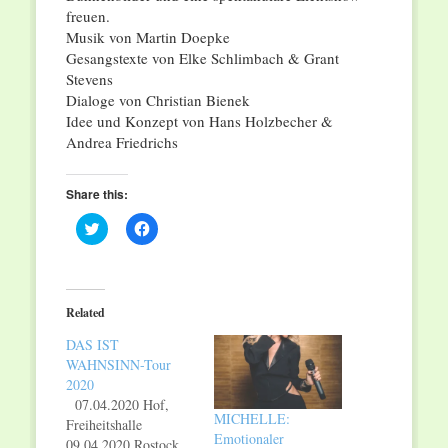
freuen.
Musik von Martin Doepke
Gesangstexte von Elke Schlimbach & Grant
Stevens
Dialoge von Christian Bienek
Idee und Konzept von Hans Holzbecher &
Andrea Friedrichs
Share this:
Click
Click
to
to
share
share
on
on
Twitter
Facebook
(Opens
(Opens
in
in
Related
new
new
window)
window)
DAS IST
WAHNSINN-Tour
2020
07.04.2020 Hof,
MICHELLE:
Freiheitshalle
Emotionaler
09.04.2020 Rostock,