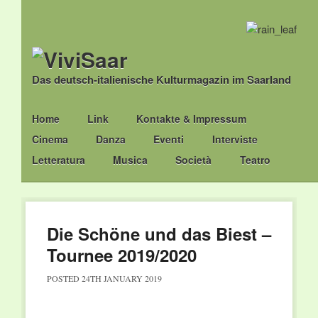
Das deutsch-italienische Kulturmagazin im Saarland
Main menu
Skip
Home
Link
Kontakte & Impressum
to
Cinema
Danza
Eventi
Interviste
content
Letteratura
Musica
Società
Teatro
Die Schöne und das Biest –
Tournee 2019/2020
POSTED
24TH JANUARY 2019