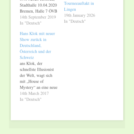
Tourneeauftakt in
Stadthalle 10.04.2020
Lingen
Bremen, Halle 7 ÖVB
19th January 2026
Arena 11.04.2020
14th September 2019
In "Deutsch"
Kiel, Sparkassen
In "Deutsch"
Arena 12.04.2020
Hans Klok mit neuer
Erfurt, Messe
Show zurück in
14.04.2020 Bamberg,
Deutschland,
Brose Arena
Österreich und der
15.04.2020 Bayreuth,
Schweiz
Oberfrankenhalle
ans Klok, der
16.04.2020
schnellste Illusionist
Regensburg, Donau
der Welt, wagt sich
Arena 17.04.2020
mit „House of
Würzburg, S. Oliver
Mystery“ an eine neue
Arena 18.04.2020
und sehr
14th March 2017
Mannheim, SAP
außergewöhnliche
In "Deutsch"
Arena 19.04.2020
Show. In über zwei
Fulda, Esperanto
Jahren
Halle 21.04.2020
Vorbereitungszeit hat
Düren, Arena Kreis
er ein einzigartiges
Düren 22.04.2020…
Showkonzept