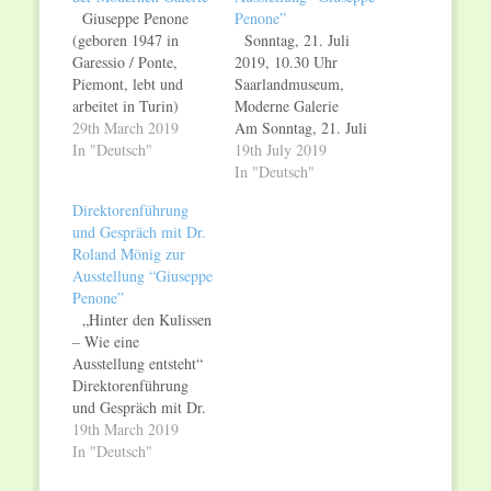
Giuseppe Penone
Penone”
(geboren 1947 in
Sonntag, 21. Juli
Garessio / Ponte,
2019, 10.30 Uhr
Piemont, lebt und
Saarlandmuseum,
arbeitet in Turin)
Moderne Galerie
gehört zu den
29th March 2019
Am Sonntag, 21. Juli
bedeutendsten und
In "Deutsch"
2019, um 10.30 Uhr
19th July 2019
einflussreichsten
findet ein
In "Deutsch"
Vertretern der
Skulpturenspaziergang
Direktorenführung
italienischen
zur Ausstellung
und Gespräch mit Dr.
Gegenwartskunst. Er
Giuseppe Penone statt.
Roland Mönig zur
wurde mit
Dr. Ulrike Bock führt
Ausstellung “Giuseppe
Einzelausstellungen in
Sie vom Museum für
Penone”
der ganzen Welt
Vor- und
„Hinter den Kulissen
gewürdigt, war
Frühgeschichte und
– Wie eine
mehrfach Teilnehmer
der Schlosskirche
Ausstellung entsteht“
u.a. der documenta
durch den öffentlichen
Direktorenführung
und der Biennale von
Raum zur Modernen
und Gespräch mit Dr.
Venedig und erhielt
Galerie des
Roland Mönig zur
19th March 2019
2014 den Praemium…
Saarlandmuseums.…
Ausstellung „Giuseppe
In "Deutsch"
Penone“ Mittwoch,