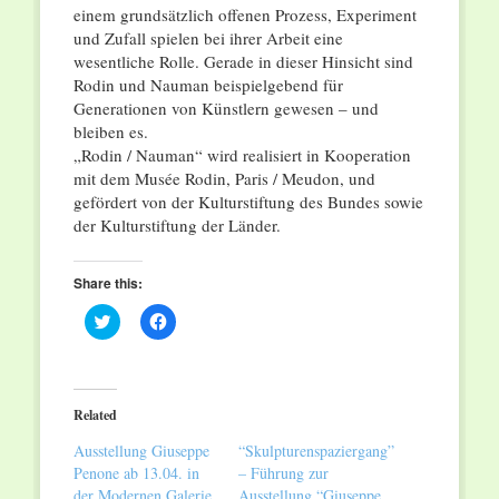
einem grundsätzlich offenen Prozess, Experiment
und Zufall spielen bei ihrer Arbeit eine
wesentliche Rolle. Gerade in dieser Hinsicht sind
Rodin und Nauman beispielgebend für
Generationen von Künstlern gewesen – und
bleiben es.
„Rodin / Nauman“ wird realisiert in Kooperation
mit dem Musée Rodin, Paris / Meudon, und
gefördert von der Kulturstiftung des Bundes sowie
der Kulturstiftung der Länder.
Share this:
Click
Click
to
to
share
share
on
on
Twitter
Facebook
(Opens
(Opens
in
in
Related
new
new
window)
window)
Ausstellung Giuseppe
“Skulpturenspaziergang”
Penone ab 13.04. in
– Führung zur
der Modernen Galerie
Ausstellung “Giuseppe