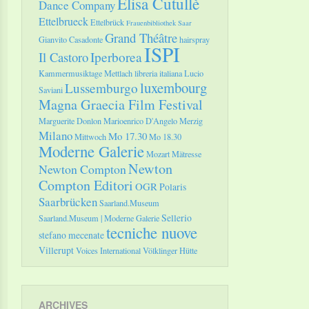
Elisa Cutullè
Dance Company
Ettelbrueck
Ettelbrück
Frauenbibliothek Saar
Grand Théâtre
Gianvito Casadonte
hairspray
ISPI
Il Castoro
Iperborea
Kammermusiktage Mettlach
libreria italiana
Lucio
luxembourg
Lussemburgo
Saviani
Magna Graecia Film Festival
Marguerite Donlon
Marioenrico D'Angelo
Merzig
Milano
Mo 17.30
Mittwoch
Mo 18.30
Moderne Galerie
Mozart
Mätresse
Newton
Newton Compton
Compton Editori
OGR
Polaris
Saarbrücken
Saarland.Museum
Sellerio
Saarland.Museum | Moderne Galerie
tecniche nuove
stefano mecenate
Villerupt
Voices International
Völklinger Hütte
ARCHIVES