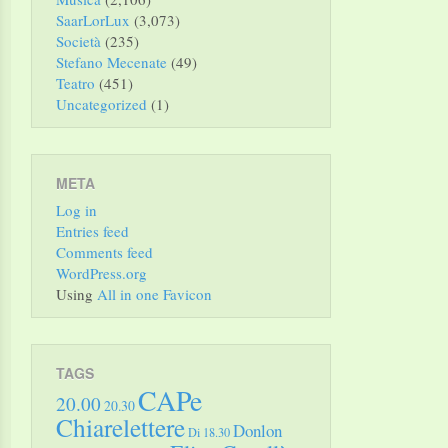
SaarLorLux
(3,073)
Società
(235)
Stefano Mecenate
(49)
Teatro
(451)
Uncategorized
(1)
META
Log in
Entries feed
Comments feed
WordPress.org
Using
All in one Favicon
TAGS
CAPe
20.00
20.30
Chiarelettere
Donlon
Di 18.30