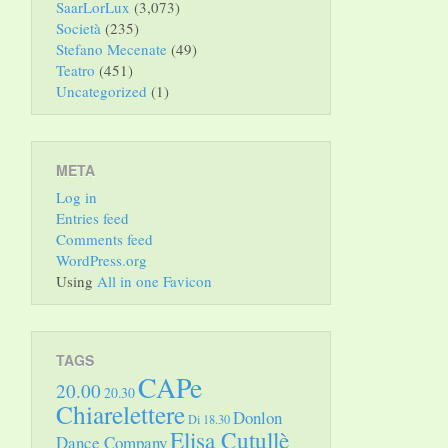
SaarLorLux
(3,073)
Società
(235)
Stefano Mecenate
(49)
Teatro
(451)
Uncategorized
(1)
META
Log in
Entries feed
Comments feed
WordPress.org
Using
All in one Favicon
TAGS
CAPe
20.00
20.30
Chiarelettere
Donlon
Di 18.30
Elisa Cutullè
Dance Company