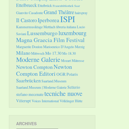
Ettelbrueck
Ettelbrück
Frauenbibliothek Saar
Grand Théâtre
Gianvito Casadonte
hairspray
ISPI
Il Castoro
Iperborea
Kammermusiktage Mettlach
libreria italiana
Lucio
luxembourg
Lussemburgo
Saviani
Magna Graecia Film Festival
Marguerite Donlon
Marioenrico D'Angelo
Merzig
Milano
Mo 17.30
Mittwoch
Mo 18.30
Moderne Galerie
Mozart
Mätresse
Newton
Newton Compton
Compton Editori
OGR
Polaris
Saarbrücken
Saarland.Museum
Sellerio
Saarland.Museum | Moderne Galerie
tecniche nuove
stefano mecenate
Villerupt
Voices International
Völklinger Hütte
ARCHIVES