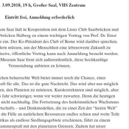
3.09.2018, 19 h, Großer Saal, VHS Zentrum
Eintritt frei, Anmeldung erforderlich
um Saar lädt in Kooperation mit dem Lions Club Saarbrücken und
brücken Halberg zu einem wichtigen Vortrag von Prof. Dr. Ernst
r ein. Der Ko-Präsident des Club of Rome wird darüber sprechen,
dern müssen, um der Menschheit eine lebenswerte Zukunft zu
lusive, öffentliche Vortrag kann nach Anmeldung besucht werden.
 Museum Saar freut sich außerordentlich, diese hochkarätige
Veranstaltung anbieten zu können.
hen beherrschte Welt bietet immer noch die Chance, einer
ft für alle. Das ist die gute Nachricht. Das wird aber nur möglich
en, den Planeten zu ruinieren. Kurskorrekturen sind möglich, aber
u Jahr schwieriger, wenn wir weiter zuwarten. Denn die heutigen
t nicht nachhaltig. Die Fortsetzung des herkömmlichen Wachstums
rtschafts – und Denkmodellen, die zu einer Zeit der “leeren Welt”
 die Fülle an natürlichen Ressourcen endlos schien und weite Teile
ikas als endlose Siedlungsgebiete erschienen, führt zu einem
sammenprall mit den planetaren Grenzen. Zudem hat unser