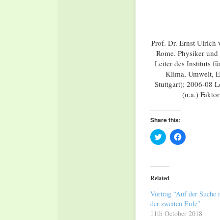
Prof. Dr. Ernst Ulric
Rome. Physiker und 
Leiter des Instituts 
Klima, Umwelt, E
Stuttgart); 2006-08 
(u.a.) Fakto
Share this:
Click
Click
to
to
share
share
on
on
Twitter
Facebook
(Opens
(Opens
in
in
Related
new
new
window)
window)
Vortrag “Auf der Suche 
der zweiten Erde”
11th October 2018