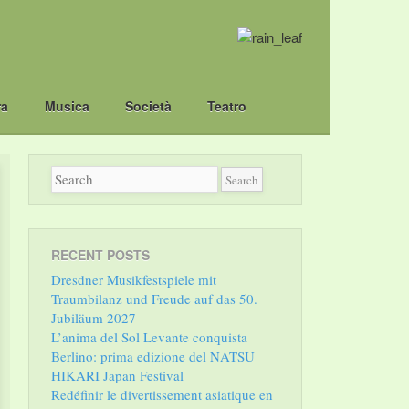
ra
Musica
Società
Teatro
RECENT POSTS
Dresdner Musikfestspiele mit
Traumbilanz und Freude auf das 50.
Jubiläum 2027
L’anima del Sol Levante conquista
Berlino: prima edizione del NATSU
HIKARI Japan Festival
Redéfinir le divertissement asiatique en