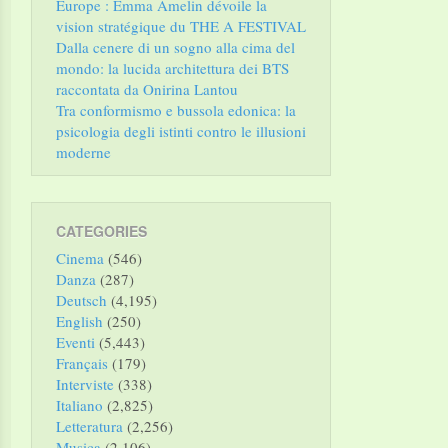
Europe : Emma Amelin dévoile la
vision stratégique du THE A FESTIVAL
Dalla cenere di un sogno alla cima del
mondo: la lucida architettura dei BTS
raccontata da Onirina Lantou
Tra conformismo e bussola edonica: la
psicologia degli istinti contro le illusioni
moderne
CATEGORIES
Cinema
(546)
Danza
(287)
Deutsch
(4,195)
English
(250)
Eventi
(5,443)
Français
(179)
Interviste
(338)
Italiano
(2,825)
Letteratura
(2,256)
Musica
(2,106)