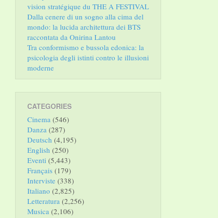
vision stratégique du THE A FESTIVAL
Dalla cenere di un sogno alla cima del
mondo: la lucida architettura dei BTS
raccontata da Onirina Lantou
Tra conformismo e bussola edonica: la
psicologia degli istinti contro le illusioni
moderne
CATEGORIES
Cinema
(546)
Danza
(287)
Deutsch
(4,195)
English
(250)
Eventi
(5,443)
Français
(179)
Interviste
(338)
Italiano
(2,825)
Letteratura
(2,256)
Musica
(2,106)