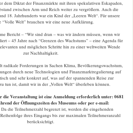
er dem Diktat der Finanzmärkte mit ihren spekulativen Eskapaden,
bstand zwischen Arm und Reich weiter zu vergrößern. Auch die
und 18. Jahrhunderts war ein Kind der „Leeren Welt“. Für unsere
e “Volle Welt” brauchen wir eine neue Aufklärung.
me Bericht – “Wir sind dran – was wir ändern müssen, wenn wir
liert – 45 Jahre nach “Grenzen des Wachstums” – eine Agenda für
h relevanten und möglichen Schritte hin zu einer weltweiten Wende
zur Nachhaltigkeit.
llt radikale Forderungen in Sachen Klima, Bevölkerungswachstum,
rungen durch neue Technologien und Finanzmarktregulierung auf
stisch und sehr konkret auf, was auf der spannenden Reise zur
zu tun ist, damit wir in der „Vollen Welt“ überleben können.
ür die Veranstaltung ist eine Anmeldung erforderlich unter: 0681
hrend der Öffnungszeiten des Museums oder per e-mail:
.
Da die Teilnehmerzahl begrenzt ist, werden die eingehenden
Reihenfolge ihres Eingangs bis zur maximalen Teilnehmeranzahl
berücksichtigt.