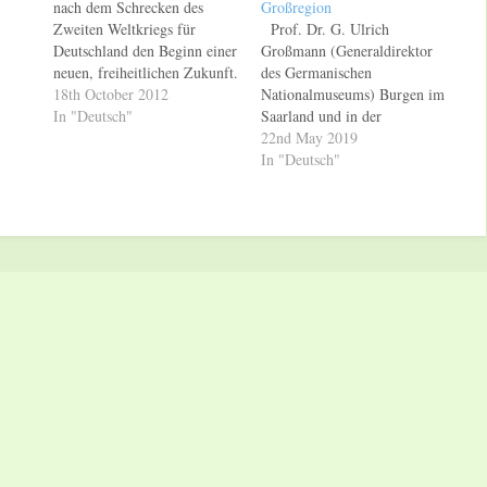
nach dem Schrecken des
Großregion
Zweiten Weltkriegs für
Prof. Dr. G. Ulrich
Deutschland den Beginn einer
Großmann (Generaldirektor
neuen, freiheitlichen Zukunft.
des Germanischen
Wenige Monate vor dem 65.
18th October 2012
Nationalmuseums) Burgen im
Jahrestag der Inkraftsetzung
In "Deutsch"
Saarland und in der
geben Bertelsmann! Chronik
Großregion Historisches
22nd May 2019
(wissenmedia) und BILD
Museum Saar, Saarbrücken,
In "Deutsch"
erstmals eine illustrierte
Schlossplatz Freitag, 24. Mai
Ausgabe der Verfassung der
20 19, 19 h, Eintritt frei Im
Bundesrepublik Deutschland
Rahmen der
heraus. In 19 exklusiven
Sonderausstellung „Steinerne
Gemälden paraphrasiert und
Macht. Burgen, Festungen,
interpretiert der
Schlösser in Lothringen,
renommierte…
Luxemburg und im Saarland“
lädt das Historische…