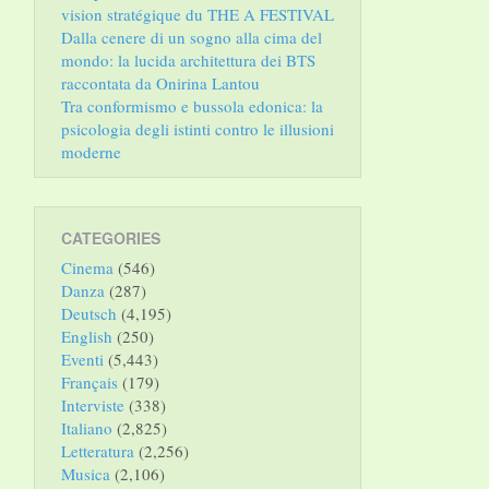
vision stratégique du THE A FESTIVAL
Dalla cenere di un sogno alla cima del
mondo: la lucida architettura dei BTS
raccontata da Onirina Lantou
Tra conformismo e bussola edonica: la
psicologia degli istinti contro le illusioni
moderne
CATEGORIES
Cinema
(546)
Danza
(287)
Deutsch
(4,195)
English
(250)
Eventi
(5,443)
Français
(179)
Interviste
(338)
Italiano
(2,825)
Letteratura
(2,256)
Musica
(2,106)