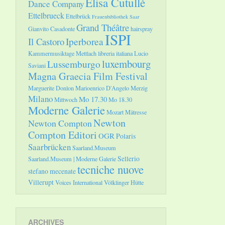
Elisa Cutullè
Dance Company
Ettelbrueck
Ettelbrück
Frauenbibliothek Saar
Grand Théâtre
Gianvito Casadonte
hairspray
ISPI
Il Castoro
Iperborea
Kammermusiktage Mettlach
libreria italiana
Lucio
luxembourg
Lussemburgo
Saviani
Magna Graecia Film Festival
Marguerite Donlon
Marioenrico D'Angelo
Merzig
Milano
Mo 17.30
Mittwoch
Mo 18.30
Moderne Galerie
Mozart
Mätresse
Newton
Newton Compton
Compton Editori
OGR
Polaris
Saarbrücken
Saarland.Museum
Sellerio
Saarland.Museum | Moderne Galerie
tecniche nuove
stefano mecenate
Villerupt
Voices International
Völklinger Hütte
ARCHIVES