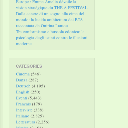
Europe : Emma Amelin dévoile la
vision stratégique du THE A FESTIVAL
Dalla cenere di un sogno alla cima del
mondo: la lucida architettura dei BTS
raccontata da Onirina Lantou
Tra conformismo e bussola edonica: la
psicologia degli istinti contro le illusioni
moderne
CATEGORIES
Cinema
(546)
Danza
(287)
Deutsch
(4,195)
English
(250)
Eventi
(5,443)
Français
(179)
Interviste
(338)
Italiano
(2,825)
Letteratura
(2,256)
Musica
(2,106)