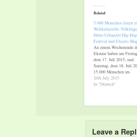
Twitter
Facebook
(Opens
(Opens
in
in
Related
new
new
window)
window)
5 000 Menschen feiern i
Weltkulturerbe Völklinge
Hütte:UrbanArt Hip Hop
Festival und Electro-Mag
An einem Wochenende d
Ekstase haben am Freitag
dem 17. Juli 2015, und
Samstag, dem 18. Juli 2
15.000 Menschen im
Weltkulturerbe Völklinge
20th July 2015
Hütte gefeiert. Am Freit
In "Deutsch"
dem 17. Juli 2015, starte
Premiere des "UrbanArt
Hop Festivals" mit dem
deutschlandweiten Tour-
Auftakt von "Genetikk"
neuen Album "Achter Ta
…
Leave a Repl