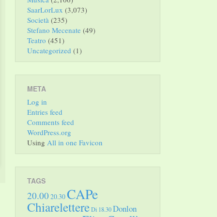
SaarLorLux
(3,073)
Società
(235)
Stefano Mecenate
(49)
Teatro
(451)
Uncategorized
(1)
META
Log in
Entries feed
Comments feed
WordPress.org
Using
All in one Favicon
TAGS
CAPe
20.00
20.30
Chiarelettere
Donlon
Di 18.30