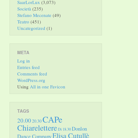
SaarLorLux
(3,073)
Società
(235)
Stefano Mecenate
(49)
Teatro
(451)
Uncategorized
(1)
META
Log in
Entries feed
Comments feed
WordPress.org
Using
All in one Favicon
TAGS
CAPe
20.00
20.30
Chiarelettere
Donlon
Di 18.30
Elisa Cutullè
Dance Company