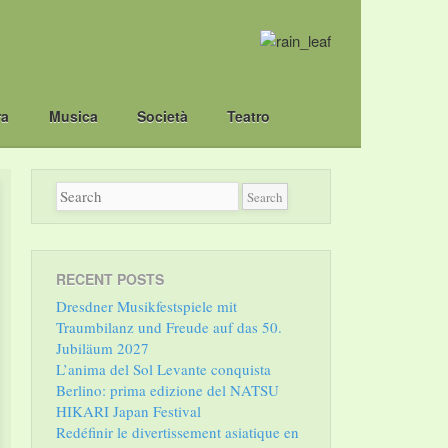
ra
Musica
Società
Teatro
RECENT POSTS
Dresdner Musikfestspiele mit
Traumbilanz und Freude auf das 50.
Jubiläum 2027
L’anima del Sol Levante conquista
Berlino: prima edizione del NATSU
HIKARI Japan Festival
Redéfinir le divertissement asiatique en