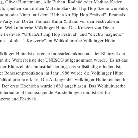
ng, Oliver Huntemann, Alle Farben, Rødhåd oder Mathias Kaden.
li, spielten zum dritten Mal die Stars der Hip-Hop-Szene wie Sido,
ra oder Nimo auf dem “UrbanArt Hip Hop Festival”. Erstmals
er-Party von Dieter Thomas Kuhn & Band vor den Festivals ein
im Weltkulturerbe Völklinger Hütte. Das Konzert von Dieter
 Festivals “UrbanArt Hip Hop Festival” und “electro magnetic”
von “4 plus 1 Konzerte” im Weltkulturerbe Völklinger Hütte.
klinger Hütte ist das erste Industriedenkmal aus der Blütezeit der
as in die Welterbeliste der UNESCO aufgenommen wurde. Es ist das
er Blütezeit der Industrialisierung, das vollständig erhalten ist.
der Roheisenproduktion im Jahr 1986 wurde die Völklinger Hütte
ulturerbe erklärt. Die Anfänge der Völklinger Hütte reichen bis
 Der erste Hochofen wurde 1883 angeblasen. Das Weltkulturerbe
 international herausragende Ausstellungen und ist Ort für
erte und Festivals.