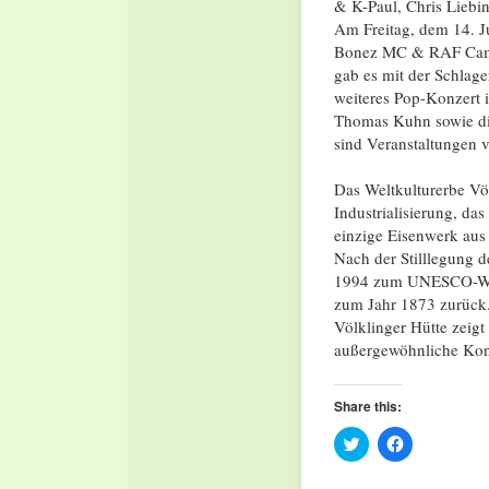
& K-Paul, Chris Liebi
Am Freitag, dem 14. Ju
Bonez MC & RAF Camo
gab es mit der Schlag
weiteres Pop-Konzert 
Thomas Kuhn sowie die
sind Veranstaltungen 
Das Weltkulturerbe Völ
Industrialisierung, d
einzige Eisenwerk aus d
Nach der Stilllegung 
1994 zum UNESCO-Weltk
zum Jahr 1873 zurück.
Völklinger Hütte zeigt
außergewöhnliche Konz
Share this:
Click
Click
to
to
share
share
on
on