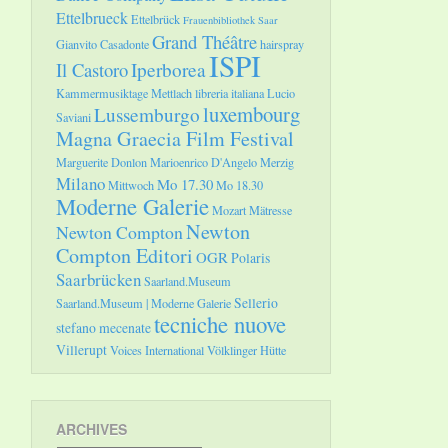
Ettelbrueck
Ettelbrück
Frauenbibliothek Saar
Grand Théâtre
Gianvito Casadonte
hairspray
ISPI
Il Castoro
Iperborea
Kammermusiktage Mettlach
libreria italiana
Lucio
luxembourg
Lussemburgo
Saviani
Magna Graecia Film Festival
Marguerite Donlon
Marioenrico D'Angelo
Merzig
Milano
Mo 17.30
Mittwoch
Mo 18.30
Moderne Galerie
Mozart
Mätresse
Newton
Newton Compton
Compton Editori
OGR
Polaris
Saarbrücken
Saarland.Museum
Sellerio
Saarland.Museum | Moderne Galerie
tecniche nuove
stefano mecenate
Villerupt
Voices International
Völklinger Hütte
ARCHIVES