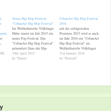
m
Neues Hip-Hop-Festival:
UrbanArt Hip Hop Festival
r
“UrbanArt Hip Hop Festival”
2016
Im Weltkulturerbe Völklinger
ach der erfolgreichen
netic
Hütte startet im Juli 2015 ein
Premiere 2015 wird es auch
er
neues Pop-Festival. Das
im Jahr 2016 ein "UrbanArt
,
"UrbanArt Hip Hop Festival"
Hip Hop Festival" im
präsentiert Stars der Hip-
Weltkulturerbe Völklinger
015,
Hop-Szene in der weltweit
10th April 2015
Hütte geben. Termin für das
31st January 2016
einmaligen Industriekultur
In "Danza"
"UrbanArt Hip Hop Festival
In "Deutsch"
r
der Völklinger Hütte. Zu den
2016" ist Freitag, der 15. Juli
ag,
Headlinern des ersten
2016. Das "UrbanArt Hip
te die
"UrbanArt Hip Hop
Hop Festival" präsentiert
 Hip
Festivals" am Freitag, den 17.
Stars der Hip-Hop-Szene im
Juli 2015, zählen einige der
Weltkulturerbe Völklinger
bekanntesten und
Hütte. Zu den…
 zum
angesagtesten
g".
deutschsprachigen…
y