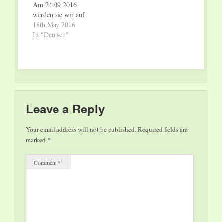
Am 24.09 2016
zu einer großartigen
werden sie wir auf
Kulisse für
dem 1. Rock am
18th May 2016
Zeitreisende. Egal
Duerf – Beefort
In "Deutsch"
wohin man geht:
Festival zu Gast sein.
wilde Musik oder
Was hat sich bei den
zarte Klänge von
Konzerten , der Band
Esslinger Vereinen…
und den Fans im
Laufe der Jahre
verändert? Und was in
den letzten 2
Leave a Reply
Jahren?…
Your email address will not be published.
Required fields are
marked
*
Comment
*