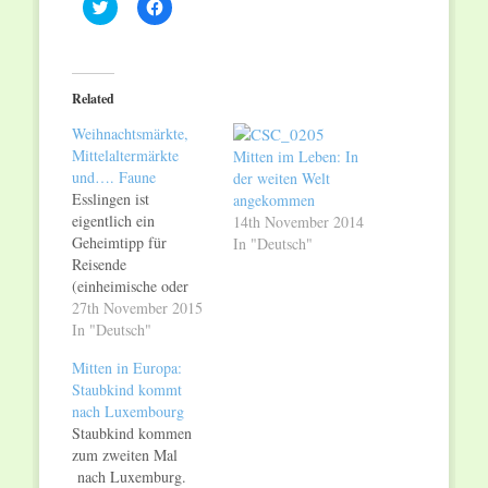
Click
Click
to
to
share
share
on
on
Twitter
Facebook
(Opens
(Opens
in
in
Related
new
new
window)
window)
Weihnachtsmärkte,
Mittelaltermärkte
Mitten im Leben: In
und…. Faune
der weiten Welt
Esslingen ist
angekommen
eigentlich ein
14th November 2014
Geheimtipp für
In "Deutsch"
Reisende
(einheimische oder
Touristen) die sich
27th November 2015
gerne in das 1.200-
In "Deutsch"
jährige begeben um
Mitten in Europa:
diese
Staubkind kommt
außergewöhnliche
nach Luxembourg
Stadt zu erleben. Im
Staubkind kommen
Winter wird diese
zum zweiten Mal
Stadt von knapp
nach Luxemburg.
90.000 Einwohnern