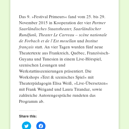
Das 9. »Festival Primeurs« fand vom 25. bis 29.
November 2015 in Kooperation der vier
Partner
Saarländisches Staatstheater, Saarländischer
Rundfunk, Theater Le Carreau – scène nationale
de Forbach et de l’Est mosellan
und
Institut
français
statt. An vier Tagen wurden fünf neue
Theatertexte aus Frankreich, Québec, Französisch-
Guyana und Tunesien in einem Live-Hörspiel,
szenischen Lesungen und
Werkstattinszenierungen präsentiert. Die
Workshops »Text & szenisches Spiel« mit
Theaterpädagogin Elisa Weiß, »Live-Übersetzen«
mit Frank Weigand und Laura Tirandaz, sowie
zahlreiche Autorengespräche rundeten das
Programm ab.
Share this:
Click
Click