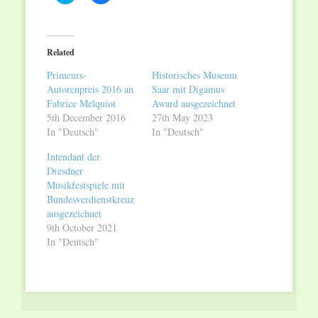
to
to
share
share
on
on
Twitter
Facebook
(Opens
(Opens
in
in
Related
new
new
window)
window)
Primeurs-
Historisches Museum
Autorenpreis 2016 an
Saar mit Digamus
Fabrice Melquiot
Award ausgezeichnet
5th December 2016
27th May 2023
In "Deutsch"
In "Deutsch"
Intendant der
Dresdner
Musikfestspiele mit
Bundesverdienstkreuz
ausgezeichnet
9th October 2021
In "Deutsch"