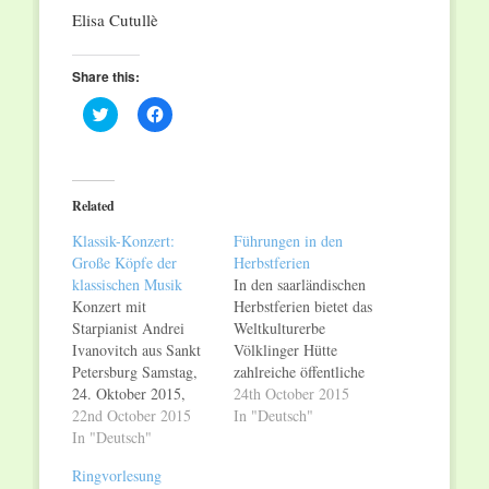
Elisa Cutullè
Share this:
Click
Click
to
to
share
share
on
on
Twitter
Facebook
(Opens
(Opens
in
in
Related
new
new
window)
window)
Klassik-Konzert:
Führungen in den
Große Köpfe der
Herbstferien
klassischen Musik
In den saarländischen
Konzert mit
Herbstferien bietet das
Starpianist Andrei
Weltkulturerbe
Ivanovitch aus Sankt
Völklinger Hütte
Petersburg Samstag,
zahlreiche öffentliche
24. Oktober 2015,
Führungen und das
24th October 2015
19.30 Uhr Seit
22nd October 2015
Klassik-Konzert
In "Deutsch"
Jahrtausenden ist der
In "Deutsch"
"Große Köpfe der
Kopf der magischste
klassischen Musik" an.
Ringvorlesung
Teil des menschlichen
Im Rahmen der