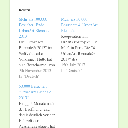
Twitter
Facebook
(Opens
(Opens
in
in
Related
new
new
window)
window)
Mehr als 100.000
Mehr als 50.000
Besucher: Ende
Besucher: 4. UrbanArt
UrbanArt Biennale
Biennale
2013
Kooperation mit
Die "UrbanArt
UrbanArt-Projekt "Le
Biennale® 2013" im
Mur" in Paris Die "4.
Weltkulturerbe
UrbanArt Biennale®
Völklinger Hütte hat
2017" des
eine Besucherzahl von
Weltkulturerbes
15th July 2017
mehr als 100.000
9th November 2013
Völklinger Hütte
In "Deutsch"
erreicht. Die
In "Deutsch"
entwickelt sich zu
Ausstellung zur
einem
50.000 Besucher:
Kunst, die sich aus
Besuchermagneten.
“UrbanArt Biennale
dem Graffiti
Knapp drei Monate
2015”
entwickelt hat, endete
nach
Knapp 3 Monate nach
am Sonntag, den 3.
Ausstellungsbeginn
der Eröffnung, und
November 2013, mit
haben bereits mehr als
damit deutlich vor der
der Besucherzahl von
50.000 Besucher die
Halbzeit der
104.732. Damit hat
Biennale zur
Ausstellungsdauer, hat
sich die
internationalen