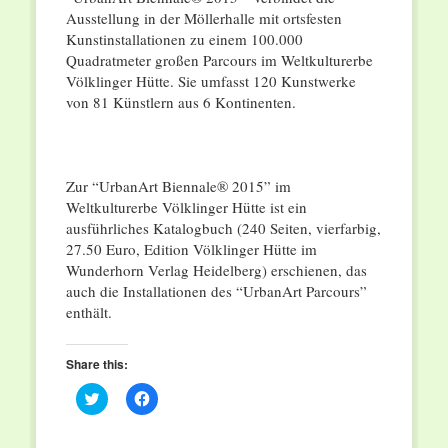
Ausstellung in der Möllerhalle mit ortsfesten
Kunstinstallationen zu einem 100.000
Quadratmeter großen Parcours im Weltkulturerbe
Völklinger Hütte. Sie umfasst 120 Kunstwerke
von 81 Künstlern aus 6 Kontinenten.
Zur “UrbanArt Biennale® 2015” im
Weltkulturerbe Völklinger Hütte ist ein
ausführliches Katalogbuch (240 Seiten, vierfarbig,
27.50 Euro, Edition Völklinger Hütte im
Wunderhorn Verlag Heidelberg) erschienen, das
auch die Installationen des “UrbanArt Parcours”
enthält.
Share this:
Click
Click
to
to
share
share
on
on