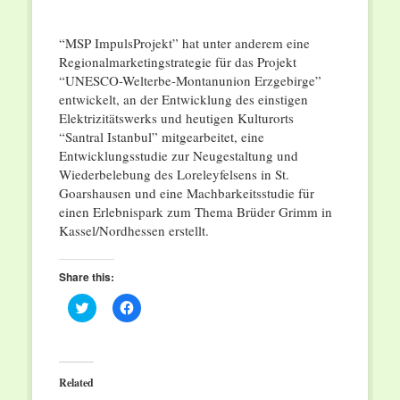
“MSP ImpulsProjekt” hat unter anderem eine
Regionalmarketingstrategie für das Projekt
“UNESCO-Welterbe-Montanunion Erzgebirge”
entwickelt, an der Entwicklung des einstigen
Elektrizitätswerks und heutigen Kulturorts
“Santral Istanbul” mitgearbeitet, eine
Entwicklungsstudie zur Neugestaltung und
Wiederbelebung des Loreleyfelsens in St.
Goarshausen und eine Machbarkeitsstudie für
einen Erlebnispark zum Thema Brüder Grimm in
Kassel/Nordhessen erstellt.
Share this:
Click
Click
to
to
share
share
on
on
Twitter
Facebook
(Opens
(Opens
in
in
Related
new
new
window)
window)