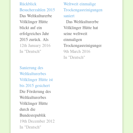
Rückblick
Weltweit einmalige
Besucherzahlen 2015
Trockengasreinigungen
Das Weltkulturerbe
saniert
Völklinger Hütte
Das Weltkulturerbe
blickt auf ein
Völklinger Hütte hat
erfolgreiches Jahr
seine weltweit
2015 zurück. Als
einmaligen
Industrie-Denkmal,
12th January 2016
Trockengasreinigungen
Tourismus- und als
In "Deutsch"
termingerecht und im
9th March 2016
Kulturort hat sich das
Kostenrahmen saniert.
In "Deutsch"
Weltkulturerbe
Damit ist ein weiterer
Sanierung des
Völklinger Hütte 2015
zentraler Teil der
Weltkulturerbes
weiterentwickelt. Die
ehemaligen
Völklinger Hütte ist
"UrbanArt Biennale®
Roheisenproduktion
bis 2015 gesichert
2015" endete mit
der Völklinger Hütte
Die Förderung des
einem Besucherrekord
restauriert. Die
Weltkulturerbes
von 111.345
einsturzgefährdeten
Völklinger Hütte
Besuchern und hat
Trockengasreinigungen
durch die
sich international
I bis III wurden
Bundesrepublik
etabliert.
zunächst gereinigt und
Deutschland ist bis
19th December 2012
Internationale
dann statisch
2015 gesichert. Der
In "Deutsch"
Reisende wählten das
gesichert. Dabei
Zuwendungsbescheid