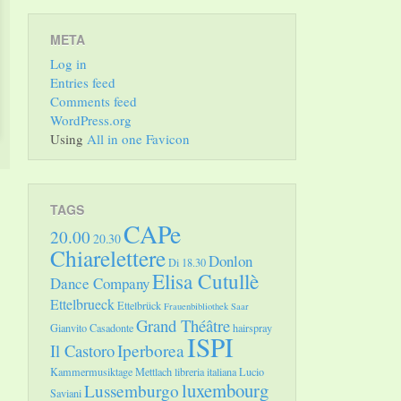
META
Log in
Entries feed
Comments feed
WordPress.org
Using
All in one Favicon
TAGS
CAPe
20.00
20.30
Chiarelettere
Donlon
Di 18.30
Elisa Cutullè
Dance Company
Ettelbrueck
Ettelbrück
Frauenbibliothek Saar
Grand Théâtre
Gianvito Casadonte
hairspray
ISPI
Il Castoro
Iperborea
Kammermusiktage Mettlach
libreria italiana
Lucio
luxembourg
Lussemburgo
Saviani