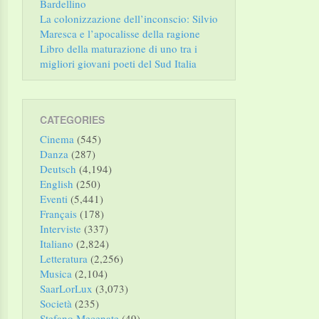
Bardellino
La colonizzazione dell’inconscio: Silvio
Maresca e l’apocalisse della ragione
Libro della maturazione di uno tra i
migliori giovani poeti del Sud Italia
CATEGORIES
Cinema
(545)
Danza
(287)
Deutsch
(4,194)
English
(250)
Eventi
(5,441)
Français
(178)
Interviste
(337)
Italiano
(2,824)
Letteratura
(2,256)
Musica
(2,104)
SaarLorLux
(3,073)
Società
(235)
Stefano Mecenate
(49)