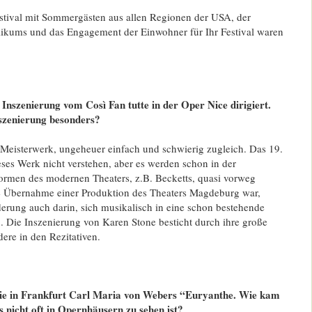
tival mit Sommergästen aus allen Regionen der USA, der
ikums und das Engagement der Einwohner für Ihr Festival waren
 Inszenierung vom Così Fan tutte in der Oper Nice dirigiert.
szenierung besonders?
in Meisterwerk, ungeheuer einfach und schwierig zugleich. Das 19.
ses Werk nicht verstehen, aber es werden schon in der
Formen des modernen Theaters, z.B. Becketts, quasi vorweg
 Übernahme einer Produktion des Theaters Magdeburg war,
erung auch darin, sich musikalisch in eine schon bestehende
. Die Inszenierung von Karen Stone besticht durch ihre große
ere in den Rezitativen.
ie in Frankfurt Carl Maria von Webers “Euryanthe. Wie kam
s nicht oft in Opernhäusern zu sehen ist?