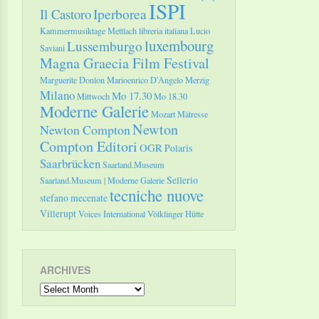
ISPI
Il Castoro
Iperborea
Kammermusiktage Mettlach
libreria italiana
Lucio
luxembourg
Lussemburgo
Saviani
Magna Graecia Film Festival
Marguerite Donlon
Marioenrico D'Angelo
Merzig
Milano
Mo 17.30
Mittwoch
Mo 18.30
Moderne Galerie
Mozart
Mätresse
Newton
Newton Compton
Compton Editori
OGR
Polaris
Saarbrücken
Saarland.Museum
Sellerio
Saarland.Museum | Moderne Galerie
tecniche nuove
stefano mecenate
Villerupt
Voices International
Völklinger Hütte
ARCHIVES
Archives