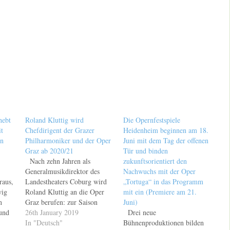
hebt
Roland Kluttig wird
Die Opernfestspiele
t
Chefdirigent der Grazer
Heidenheim beginnen am 18.
en
Philharmoniker und der Oper
Juni mit dem Tag der offenen
Graz ab 2020/21
Tür und binden
Nach zehn Jahren als
zukunftsorientiert den
Generalmusikdirektor des
Nachwuchs mit der Oper
raus,
Landestheaters Coburg wird
„Tortuga“ in das Programm
wig
Roland Kluttig an die Oper
mit ein (Premiere am 21.
n
Graz berufen: zur Saison
Juni)
und
2020/21 wechselt er als
26th January 2019
Drei neue
“:
Chefdirigent zu den Grazer
In "Deutsch"
Bühnenproduktionen bilden