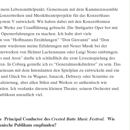
re mein Lebensmittelpunkt. Gemeinsam mit dem Kammerensemble
onzertreihen und Musiktheaterprojekte für das Konzerthaus
system V entwickelt. Wir haben dabei mit den Konzertformen
le Werke zur Uraufführung gebracht. Die Stuttgarter Oper bot mir
 Opernerfahrungen zu machen. Ich habe dort viele
gen von “Hoffmanns Erzählungen” “Don Giovanni” und “Don
onnte wiederum meine Erfahrungen mit Neuer Musik bei der
aterwerken von Helmut Lachenmann oder Luigi Nono einbringen.
und Aron” durfte ich schließlich die erste Liveeinspielung des
ren. In Coburg genieße ich es “Generalmusikdirektor” zu sein. Das
meinsam mit dem Intendanten den Spielplan zu entwickeln und ein
 und Gluck bis zu Wagner, Janacek, Debussy oder Sciarrino zu
ialisierung, aber allen Stilen und Werken so authentisch wie
rden. Ich verdanke diesem kleinen Theater, seinem Orchester und
blikum unendlich viel.
e Principal Conductor des
Wie
Crested Butte Music Festival.
kanische Publikum empfunden?