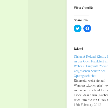
Elisa Cutullè
Share this:
Click
Click
to
to
share
share
on
on
Twitter
Facebook
(Opens
(Opens
in
in
Related
new
new
window)
window)
Dirigent Roland Kluttig 
an der Oper Frankfurt mi
Webers „Euryanthe“ ein
vergessenen Schatz der
Operngeschichte
Einerseits weist sie auf
Wagners „Lohengrin“ vo
andererseits befand Lud
Tieck, dass darin „Sache
seien, um die ihn Gluck 
Mozart beneiden müssten
12th February 2015