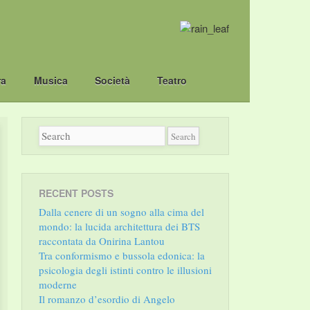
ra
Musica
Società
Teatro
RECENT POSTS
Dalla cenere di un sogno alla cima del
mondo: la lucida architettura dei BTS
raccontata da Onirina Lantou
Tra conformismo e bussola edonica: la
psicologia degli istinti contro le illusioni
moderne
Il romanzo d’esordio di Angelo