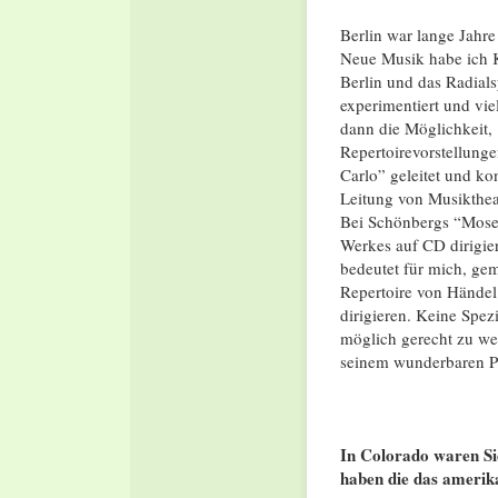
Berlin war lange Jah
Neue Musik habe ich K
Berlin und das Radial
experimentiert und vie
dann die Möglichkeit,
Repertoirevorstellun
Carlo” geleitet und k
Leitung von Musikthe
Bei Schönbergs “Moses 
Werkes auf CD dirigie
bedeutet für mich, ge
Repertoire von Händel
dirigieren. Keine Spez
möglich gerecht zu we
seinem wunderbaren Pu
In Colorado waren Si
haben die das ameri