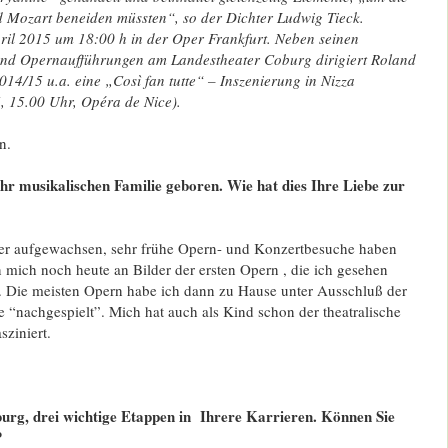
 Mozart beneiden müssten“, so der Dichter Ludwig Tieck.
pril 2015 um 18:00 h in der Oper Frankfurt. Neben seinen
und Opernaufführungen am Landestheater Coburg dirigiert Roland
014/15 u.a. eine „Così fan tutte“ – Inszenierung in Nizza
, 15.00 Uhr, Opéra de Nice).
n.
ehr musikalischen Familie geboren. Wie hat dies Ihre Liebe zur
ter aufgewachsen, sehr frühe Opern- und Konzertbesuche haben
 mich noch heute an Bilder der ersten Opern , die ich gesehen
n. Die meisten Opern habe ich dann zu Hause unter Ausschluß der
e “nachgespielt”. Mich hat auch als Kind schon der theatralische
sziniert.
burg, drei wichtige Etappen in Ihrere Karrieren. Können Sie
?