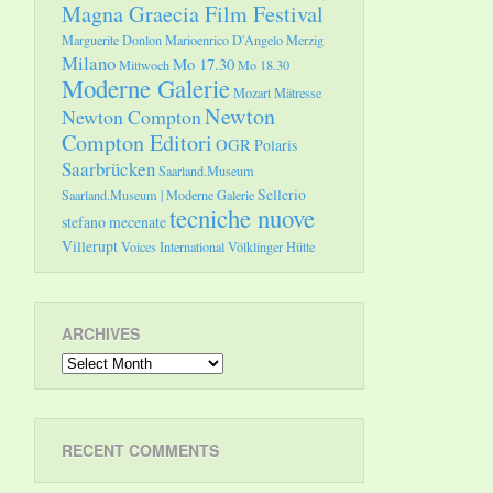
Magna Graecia Film Festival
Marguerite Donlon
Marioenrico D'Angelo
Merzig
Milano
Mo 17.30
Mittwoch
Mo 18.30
Moderne Galerie
Mozart
Mätresse
Newton
Newton Compton
Compton Editori
OGR
Polaris
Saarbrücken
Saarland.Museum
Sellerio
Saarland.Museum | Moderne Galerie
tecniche nuove
stefano mecenate
Villerupt
Voices International
Völklinger Hütte
ARCHIVES
Archives
RECENT COMMENTS