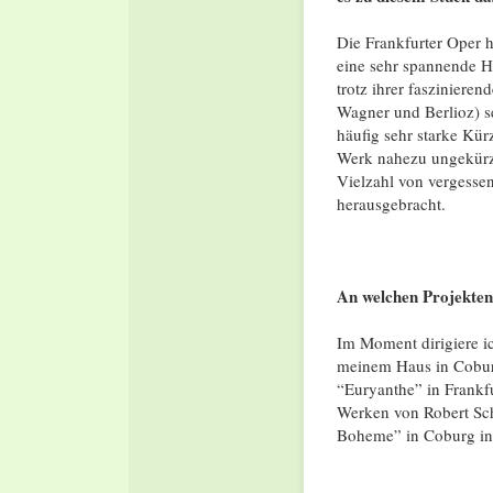
Die Frankfurter Oper h
eine sehr spannende He
trotz ihrer fasziniere
Wagner und Berlioz) s
häufig sehr starke Kü
Werk nahezu ungekürzt 
Vielzahl von vergesse
herausgebracht.
An welchen Projekten 
Im Moment dirigiere i
meinem Haus in Coburg
“Euryanthe” in Frankfur
Werken von Robert Sch
Boheme” in Coburg in 