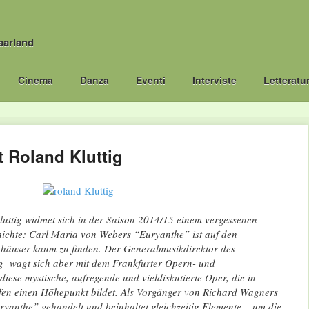
aarland
Cinema
Danza
Eventi
Interviste
Letteratu
t Roland Kluttig
luttig
widmet sich in der Saison 2014/15 einem vergessenen
ichte: Carl Maria von Webers “Euryanthe” ist auf den
häuser kaum zu finden. Der Generalmusikdirektor des
g wagt sich aber mit dem Frankfurter Opern- und
ese mystische, aufregende und vieldiskutierte Oper, die in
en einen Höhepunkt bildet. Als Vorgänger von Richard Wagners
yanthe” gehandelt und beinhaltet gleichzeitig Elemente, „um die