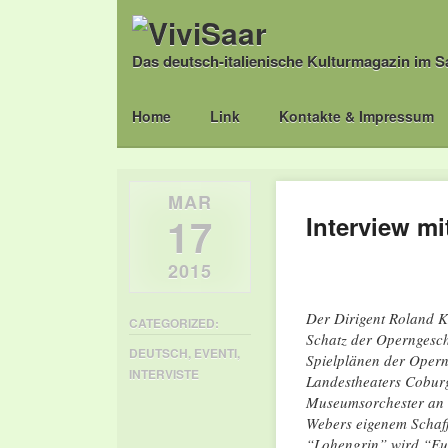
Das deutsch-italienische Kulturmagazin im S
Main menu
Skip
Home
Link
Kontakte & Impressum
to
content
MAR
17
Interview mi
2015
Der Dirigent Roland
K
CATEGORIZED:
Schatz der Operngesch
DEUTSCH
,
EVENTI
,
Spielplänen der Opern
INTERVISTE
Landestheaters Cobur
Museumsorchester an di
Webers eigenem Schaff
“Lohengrin” wird “Eur