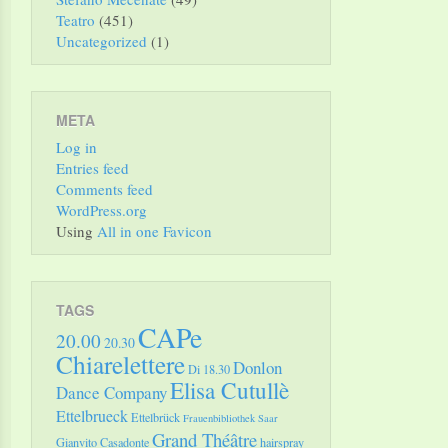
Teatro
(451)
Uncategorized
(1)
META
Log in
Entries feed
Comments feed
WordPress.org
Using
All in one Favicon
TAGS
CAPe
20.00
20.30
Chiarelettere
Donlon
Di 18.30
Elisa Cutullè
Dance Company
Ettelbrueck
Ettelbrück
Frauenbibliothek Saar
Grand Théâtre
Gianvito Casadonte
hairspray