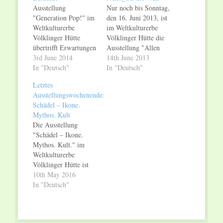
Ausstellung
Nur noch bis Sonntag,
"Generation Pop!" im
den 16. Juni 2013, ist
Weltkulturerbe
im Weltkulturerbe
Völklinger Hütte
Völklinger Hütte die
übertrifft Erwartungen
Ausstellung "Allen
Bisher 82.800
3rd June 2014
Jones – Off the Wall"
14th June 2013
Besucher – Noch bis
In "Deutsch"
zu sehen. Zum
In "Deutsch"
15. Juni 2014 geöffnet
Abschluss der bisher
Letztes
Am Sonntag, den 15.
größten Werkschau
Ausstellungswochenende:
Juni 2014, endet die
des bedeutenden
Schädel – Ikone.
Ausstellung
britischen Pop-Art-
Mythos. Kult
"Generation Pop!" im
Künstlers bietet das
Die Ausstellung
Weltkulturerbe
Weltkulturerbe
"Schädel – Ikone.
Völklinger Hütte.
Völklinger Hütte am
Mythos. Kult." im
Vom 15. September
letzten
Weltkulturerbe
2013 bis heute haben
Ausstellungswochenende
Völklinger Hütte ist
82.846 Menschen ein
Führungen an, die die
eine Reise durch die
10th May 2016
Kombiticket für das
Hintergründe der
Jahrhunderte und eine
In "Deutsch"
Weltkulturerbe
Kunst von Allen…
Reise um die Welt.
Völklinger Hütte…
Am letzten
Ausstellungswochenende