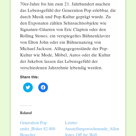
70er-Jahre bis hin zum 21. Jahrhundert machen
das Lebensgefühl der Generation Pop erlebbar, die
durch Musik und Pop-Kultur geprägt wurde. Zu
den Exponaten zählen Sehnsuchtsobjekte wie
Signature-Gitarren von Eric Clapton oder den
Rolling Stones, ein verspiegeltes Bühnenklavier
von Elton John oder ein Bühnenanzug von
Michael Jackson. Alltagsgegenstände der Pop-
Kultur wie Mode, Möbel, Autos oder die Kultur
der Jukebox lassen das Lebensgefühl der
verschiedenen Jahrzehnte lebendig werden.
Share this:
Click
Click
to
to
share
share
on
on
Twitter
Facebook
(Opens
(Opens
in
in
Related
new
new
window)
window)
Generation Pop
Letztes
endet_Bisher 82.800
Ausstellungswochenende_Allen
Besucher
Jones_Off the Wall