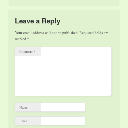
bietet das
Weltkulturerbe
Völklinger Hütte noch
einmal öffentliche
Leave a Reply
Expeditionen zu
europäischen Schädel-
Your email address will not be published.
Required fields are
Reliquien,
marked
*
afrikanischen Voodoo-
Schädeln,
Comment
*
südamerikanischen
Schrumpfköpfen,
buddhistischen
Schädeltrommeln und
den übermodellierten
Ahnenschädeln
Ozeaniens an.…
Name
Email