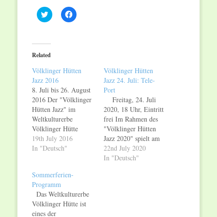
Click
Click
to
to
share
share
on
on
Twitter
Facebook
(Opens
(Opens
in
in
Related
new
new
window)
window)
Völklinger Hütten
Völklinger Hütten
Jazz 2016
Jazz 24. Juli: Tele-
8. Juli bis 26. August
Port
2016 Der "Völklinger
Freitag, 24. Juli
Hütten Jazz" im
2020, 18 Uhr, Eintritt
Weltkulturerbe
frei Im Rahmen des
Völklinger Hütte
"Völklinger Hütten
präsentiert
19th July 2016
Jazz 2020" spielt am
herausragende
In "Deutsch"
Freitag, den 24. Juli
22nd July 2020
Musiker aus der
2020, die
In "Deutsch"
Großregion Saarland,
Luxemburger
Sommerferien-
Lothringen und
Formation "Tele-Port"
Programm
Luxemburg, aus dem
im Weltkulturerbe
Das Weltkulturerbe
Südwesten
Völklinger Hütte.
Völklinger Hütte ist
Deutschlands sowie
Tele-Port haben im
eines der
hochkarätige Gäste
Winter 2019 ihre erste