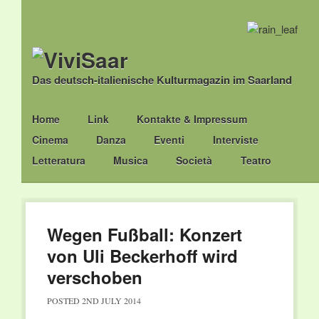
Das deutsch-italienische Kulturmagazin im Saarland
Main menu
Skip
Home
Link
Kontakte & Impressum
to
Cinema
Danza
Eventi
Interviste
content
Letteratura
Musica
Società
Teatro
Wegen Fußball: Konzert
von Uli Beckerhoff wird
verschoben
POSTED
2ND JULY 2014