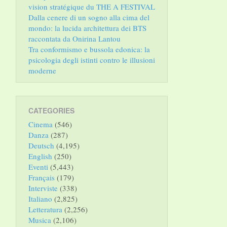
vision stratégique du THE A FESTIVAL
Dalla cenere di un sogno alla cima del
mondo: la lucida architettura dei BTS
raccontata da Onirina Lantou
Tra conformismo e bussola edonica: la
psicologia degli istinti contro le illusioni
moderne
CATEGORIES
Cinema
(546)
Danza
(287)
Deutsch
(4,195)
English
(250)
Eventi
(5,443)
Français
(179)
Interviste
(338)
Italiano
(2,825)
Letteratura
(2,256)
Musica
(2,106)