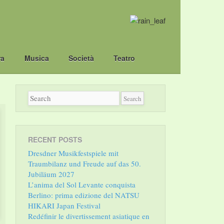
ra
Musica
Società
Teatro
RECENT POSTS
Dresdner Musikfestspiele mit
Traumbilanz und Freude auf das 50.
Jubiläum 2027
L’anima del Sol Levante conquista
Berlino: prima edizione del NATSU
HIKARI Japan Festival
Redéfinir le divertissement asiatique en