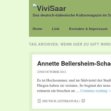
Das deutsch-italienische Kulturmagazin im S
Main menu
Skip
Home
Link
Kontakte & Impressum
to
content
TAG ARCHIVES:
WENN GIER ZU GIFT WIRD
Annette Bellersheim-Schae
22ND OCTOBER 2012
Es ist Hochsommer, und im Südviertel der Stadt 
Fliegen haben sie verraten. So beginnt der neue
erinnern ein bisschen an …
Continue reading
DEUTSCH
,
LETTERATURA
|