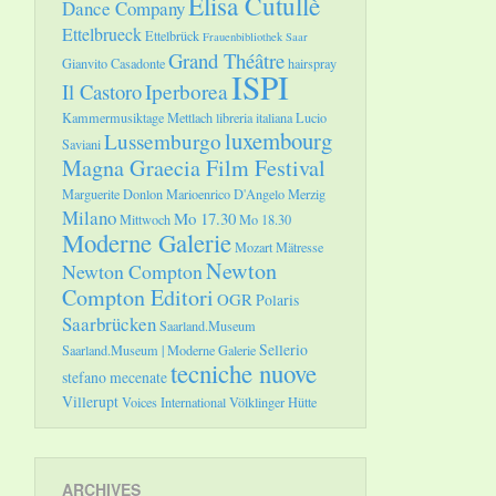
Elisa Cutullè
Dance Company
Ettelbrueck
Ettelbrück
Frauenbibliothek Saar
Grand Théâtre
Gianvito Casadonte
hairspray
ISPI
Il Castoro
Iperborea
Kammermusiktage Mettlach
libreria italiana
Lucio
luxembourg
Lussemburgo
Saviani
Magna Graecia Film Festival
Marguerite Donlon
Marioenrico D'Angelo
Merzig
Milano
Mo 17.30
Mittwoch
Mo 18.30
Moderne Galerie
Mozart
Mätresse
Newton
Newton Compton
Compton Editori
OGR
Polaris
Saarbrücken
Saarland.Museum
Sellerio
Saarland.Museum | Moderne Galerie
tecniche nuove
stefano mecenate
Villerupt
Voices International
Völklinger Hütte
ARCHIVES