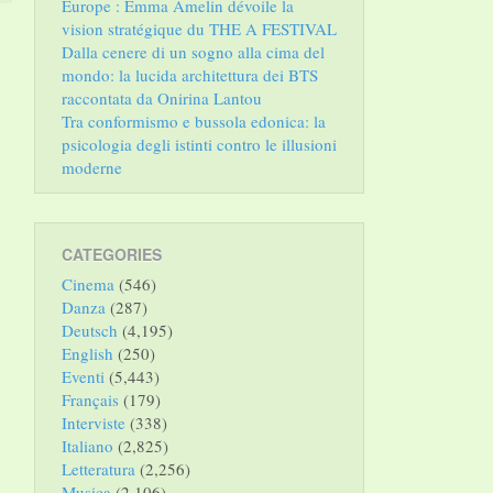
Europe : Emma Amelin dévoile la
vision stratégique du THE A FESTIVAL
Dalla cenere di un sogno alla cima del
mondo: la lucida architettura dei BTS
raccontata da Onirina Lantou
Tra conformismo e bussola edonica: la
psicologia degli istinti contro le illusioni
moderne
CATEGORIES
Cinema
(546)
Danza
(287)
Deutsch
(4,195)
English
(250)
Eventi
(5,443)
Français
(179)
Interviste
(338)
Italiano
(2,825)
Letteratura
(2,256)
Musica
(2,106)