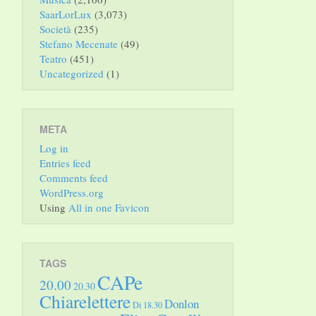
SaarLorLux
(3,073)
Società
(235)
Stefano Mecenate
(49)
Teatro
(451)
Uncategorized
(1)
META
Log in
Entries feed
Comments feed
WordPress.org
Using
All in one Favicon
TAGS
CAPe
20.00
20.30
Chiarelettere
Donlon
Di 18.30