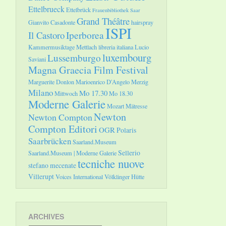
Ettelbrueck
Ettelbrück
Frauenbibliothek Saar
Grand Théâtre
Gianvito Casadonte
hairspray
ISPI
Il Castoro
Iperborea
Kammermusiktage Mettlach
libreria italiana
Lucio
luxembourg
Lussemburgo
Saviani
Magna Graecia Film Festival
Marguerite Donlon
Marioenrico D'Angelo
Merzig
Milano
Mo 17.30
Mittwoch
Mo 18.30
Moderne Galerie
Mozart
Mätresse
Newton
Newton Compton
Compton Editori
OGR
Polaris
Saarbrücken
Saarland.Museum
Sellerio
Saarland.Museum | Moderne Galerie
tecniche nuove
stefano mecenate
Villerupt
Voices International
Völklinger Hütte
ARCHIVES