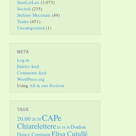
SaarLorLux
(3,073)
Società
(235)
Stefano Mecenate
(49)
Teatro
(451)
Uncategorized
(1)
META
Log in
Entries feed
Comments feed
WordPress.org
Using
All in one Favicon
TAGS
CAPe
20.00
20.30
Chiarelettere
Donlon
Di 18.30
Elisa Cutullè
Dance Company