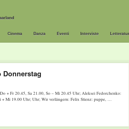
aarland
Cinema
Danza
Eventi
Interviste
Letteratu
b Donnerstag
 + Fr 20.45, Sa 21.00, So – Mi 20.45 Uhr; Aleksei Fedorchenko:
i + Mi 19.00 Uhr; Uhr; Wir verlängern: Felix Stienz: puppe, …