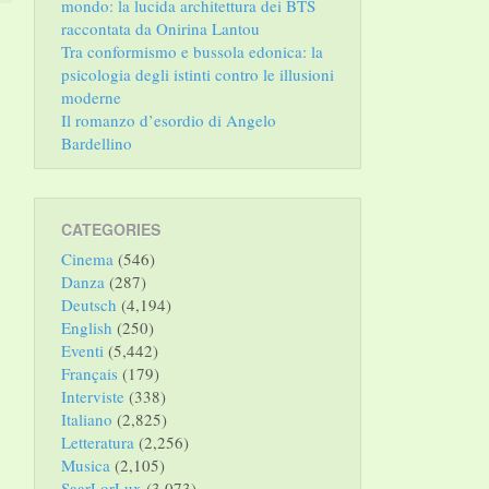
mondo: la lucida architettura dei BTS
raccontata da Onirina Lantou
Tra conformismo e bussola edonica: la
psicologia degli istinti contro le illusioni
moderne
Il romanzo d’esordio di Angelo
Bardellino
CATEGORIES
Cinema
(546)
Danza
(287)
Deutsch
(4,194)
English
(250)
Eventi
(5,442)
Français
(179)
Interviste
(338)
Italiano
(2,825)
Letteratura
(2,256)
Musica
(2,105)
SaarLorLux
(3,073)