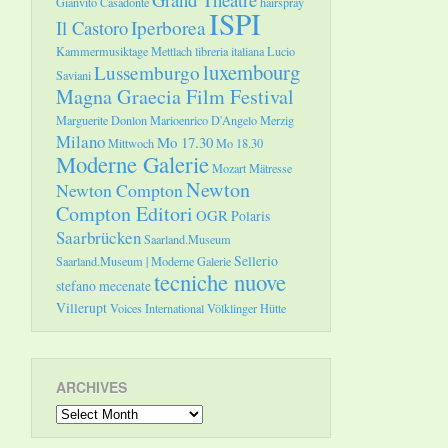
Gianvito Casadonte
hairspray
ISPI
Il Castoro
Iperborea
Kammermusiktage Mettlach
libreria italiana
Lucio
luxembourg
Lussemburgo
Saviani
Magna Graecia Film Festival
Marguerite Donlon
Marioenrico D'Angelo
Merzig
Milano
Mo 17.30
Mittwoch
Mo 18.30
Moderne Galerie
Mozart
Mätresse
Newton
Newton Compton
Compton Editori
OGR
Polaris
Saarbrücken
Saarland.Museum
Sellerio
Saarland.Museum | Moderne Galerie
tecniche nuove
stefano mecenate
Villerupt
Voices International
Völklinger Hütte
ARCHIVES
Archives