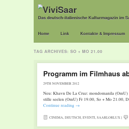
Das deutsch-italienische Kulturmagazin im S
Main menu
Skip
Home
Link
Kontakte & Impressum
to
content
TAG ARCHIVES:
SO + MO 21.00
Programm im Filmhaus a
29TH NOVEMBER 2012
Neu: Khavn De La Cruz: mondomanila (OmU) Do
stille seelen (OmU) Fr 19.00, So + Mo 21.00, D
Continue reading
→
CINEMA
,
DEUTSCH
,
EVENTI
,
SAARLORLUX
|