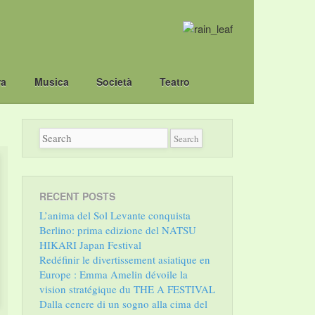
ra
Musica
Società
Teatro
RECENT POSTS
L’anima del Sol Levante conquista
Berlino: prima edizione del NATSU
HIKARI Japan Festival
Redéfinir le divertissement asiatique en
Europe : Emma Amelin dévoile la
vision stratégique du THE A FESTIVAL
Dalla cenere di un sogno alla cima del