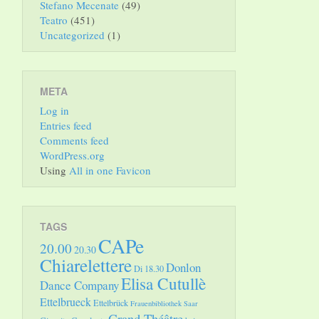
Stefano Mecenate
(49)
Teatro
(451)
Uncategorized
(1)
META
Log in
Entries feed
Comments feed
WordPress.org
Using
All in one Favicon
TAGS
CAPe
20.00
20.30
Chiarelettere
Donlon
Di 18.30
Elisa Cutullè
Dance Company
Ettelbrueck
Ettelbrück
Frauenbibliothek Saar
Grand Théâtre