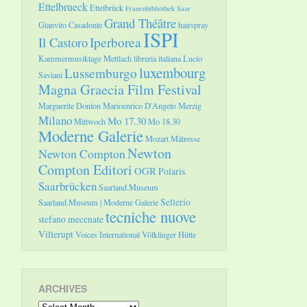
Ettelbrueck
Ettelbrück
Frauenbibliothek Saar
Grand Théâtre
Gianvito Casadonte
hairspray
ISPI
Il Castoro
Iperborea
Kammermusiktage Mettlach
libreria italiana
Lucio
luxembourg
Lussemburgo
Saviani
Magna Graecia Film Festival
Marguerite Donlon
Marioenrico D'Angelo
Merzig
Milano
Mo 17.30
Mittwoch
Mo 18.30
Moderne Galerie
Mozart
Mätresse
Newton
Newton Compton
Compton Editori
OGR
Polaris
Saarbrücken
Saarland.Museum
Sellerio
Saarland.Museum | Moderne Galerie
tecniche nuove
stefano mecenate
Villerupt
Voices International
Völklinger Hütte
ARCHIVES
Archives