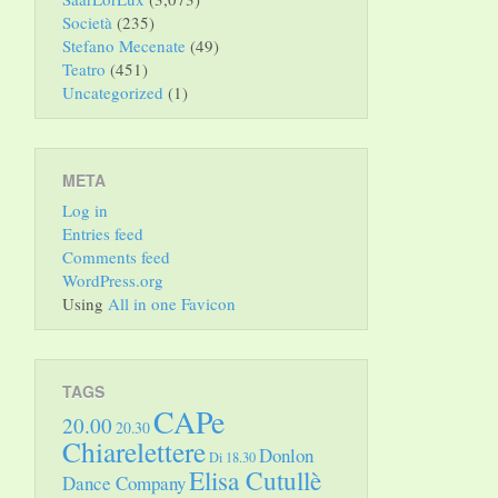
Società
(235)
Stefano Mecenate
(49)
Teatro
(451)
Uncategorized
(1)
META
Log in
Entries feed
Comments feed
WordPress.org
Using
All in one Favicon
TAGS
CAPe
20.00
20.30
Chiarelettere
Donlon
Di 18.30
Elisa Cutullè
Dance Company