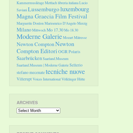
Kammermusiktage Mettlach
libreria italiana
Lucio
luxembourg
Lussemburgo
Saviani
Magna Graecia Film Festival
Marguerite Donlon
Marioenrico D'Angelo
Merzig
Milano
Mo 17.30
Mittwoch
Mo 18.30
Moderne Galerie
Mozart
Mätresse
Newton
Newton Compton
Compton Editori
OGR
Polaris
Saarbrücken
Saarland.Museum
Sellerio
Saarland.Museum | Moderne Galerie
tecniche nuove
stefano mecenate
Villerupt
Voices International
Völklinger Hütte
ARCHIVES
Archives