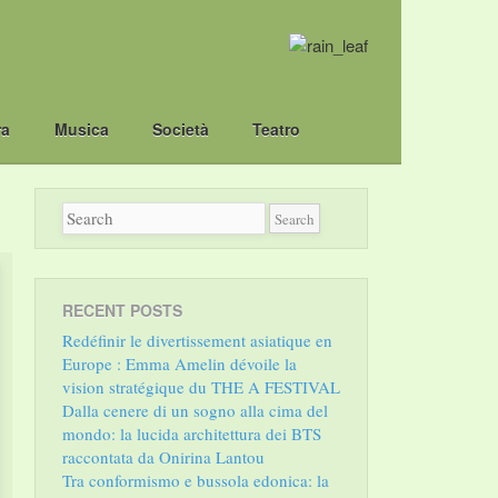
ra
Musica
Società
Teatro
RECENT POSTS
Redéfinir le divertissement asiatique en
Europe : Emma Amelin dévoile la
vision stratégique du THE A FESTIVAL
Dalla cenere di un sogno alla cima del
mondo: la lucida architettura dei BTS
raccontata da Onirina Lantou
Tra conformismo e bussola edonica: la