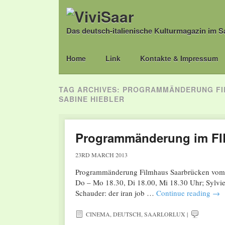
Das deutsch-italienische Kulturmagazin im S
Main menu
Skip
Home
Link
Kontakte & Impressum
to
content
TAG ARCHIVES:
PROGRAMMÄNDERUNG FILM
SABINE HIEBLER
Programmänderung im FI
23RD MARCH 2013
Programmänderung Filmhaus Saarbrücken vom 28
Do – Mo 18.30, Di 18.00, Mi 18.30 Uhr; Sylvie
Schauder: der iran job …
Continue reading
→
CINEMA
,
DEUTSCH
,
SAARLORLUX
|