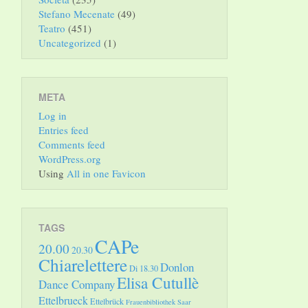
Stefano Mecenate
(49)
Teatro
(451)
Uncategorized
(1)
META
Log in
Entries feed
Comments feed
WordPress.org
Using
All in one Favicon
TAGS
CAPe
20.00
20.30
Chiarelettere
Donlon
Di 18.30
Elisa Cutullè
Dance Company
Ettelbrueck
Ettelbrück
Frauenbibliothek Saar