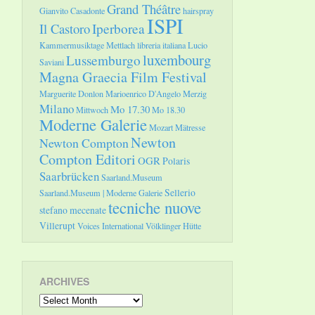
Grand Théâtre
Gianvito Casadonte
hairspray
ISPI
Il Castoro
Iperborea
Kammermusiktage Mettlach
libreria italiana
Lucio
luxembourg
Lussemburgo
Saviani
Magna Graecia Film Festival
Marguerite Donlon
Marioenrico D'Angelo
Merzig
Milano
Mo 17.30
Mittwoch
Mo 18.30
Moderne Galerie
Mozart
Mätresse
Newton
Newton Compton
Compton Editori
OGR
Polaris
Saarbrücken
Saarland.Museum
Sellerio
Saarland.Museum | Moderne Galerie
tecniche nuove
stefano mecenate
Villerupt
Voices International
Völklinger Hütte
ARCHIVES
Archives