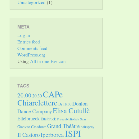
Uncategorized
(1)
META
Log in
Entries feed
Comments feed
WordPress.org
Using
All in one Favicon
TAGS
CAPe
20.00
20.30
Chiarelettere
Donlon
Di 18.30
Elisa Cutullè
Dance Company
Ettelbrueck
Ettelbrück
Frauenbibliothek Saar
Grand Théâtre
Gianvito Casadonte
hairspray
ISPI
Il Castoro
Iperborea