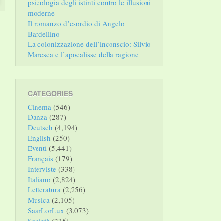
psicologia degli istinti contro le illusioni
moderne
Il romanzo d’esordio di Angelo
Bardellino
La colonizzazione dell’inconscio: Silvio
Maresca e l’apocalisse della ragione
CATEGORIES
Cinema
(546)
Danza
(287)
Deutsch
(4,194)
English
(250)
Eventi
(5,441)
Français
(179)
Interviste
(338)
Italiano
(2,824)
Letteratura
(2,256)
Musica
(2,105)
SaarLorLux
(3,073)
Società
(235)