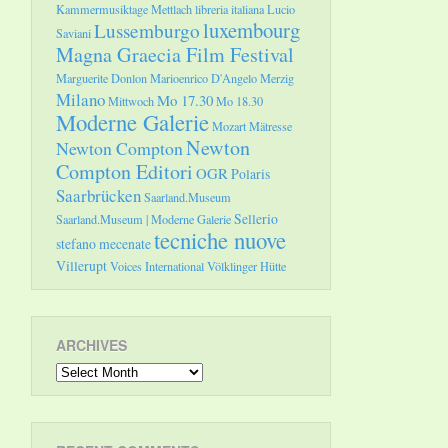
Kammermusiktage Mettlach
libreria italiana
Lucio
luxembourg
Lussemburgo
Saviani
Magna Graecia Film Festival
Marguerite Donlon
Marioenrico D'Angelo
Merzig
Milano
Mo 17.30
Mittwoch
Mo 18.30
Moderne Galerie
Mozart
Mätresse
Newton
Newton Compton
Compton Editori
OGR
Polaris
Saarbrücken
Saarland.Museum
Sellerio
Saarland.Museum | Moderne Galerie
tecniche nuove
stefano mecenate
Villerupt
Voices International
Völklinger Hütte
ARCHIVES
Archives