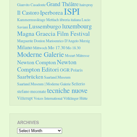
Grand Théâtre
Gianvito Casadonte
hairspray
ISPI
Il Castoro
Iperborea
Kammermusiktage Mettlach
libreria italiana
Lucio
luxembourg
Lussemburgo
Saviani
Magna Graecia Film Festival
Marguerite Donlon
Marioenrico D'Angelo
Merzig
Milano
Mo 17.30
Mittwoch
Mo 18.30
Moderne Galerie
Mozart
Mätresse
Newton
Newton Compton
Compton Editori
OGR
Polaris
Saarbrücken
Saarland.Museum
Sellerio
Saarland.Museum | Moderne Galerie
tecniche nuove
stefano mecenate
Villerupt
Voices International
Völklinger Hütte
ARCHIVES
Archives