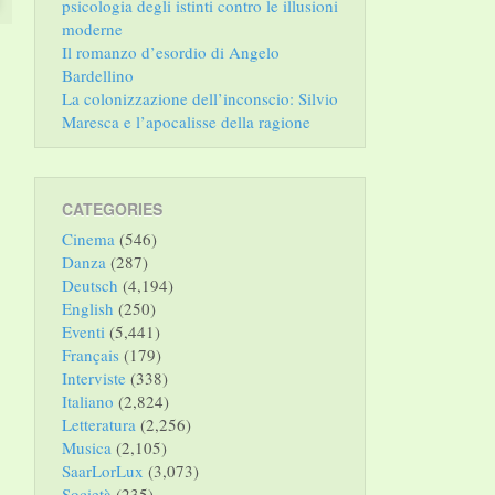
psicologia degli istinti contro le illusioni
moderne
Il romanzo d’esordio di Angelo
Bardellino
La colonizzazione dell’inconscio: Silvio
Maresca e l’apocalisse della ragione
CATEGORIES
Cinema
(546)
Danza
(287)
Deutsch
(4,194)
English
(250)
Eventi
(5,441)
Français
(179)
Interviste
(338)
Italiano
(2,824)
Letteratura
(2,256)
Musica
(2,105)
SaarLorLux
(3,073)
Società
(235)