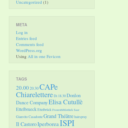
Uncategorized
(1)
META
Log in
Entries feed
Comments feed
WordPress.org
Using
All in one Favicon
TAGS
CAPe
20.00
20.30
Chiarelettere
Donlon
Di 18.30
Elisa Cutullè
Dance Company
Ettelbrueck
Ettelbrück
Frauenbibliothek Saar
Grand Théâtre
Gianvito Casadonte
hairspray
ISPI
Il Castoro
Iperborea