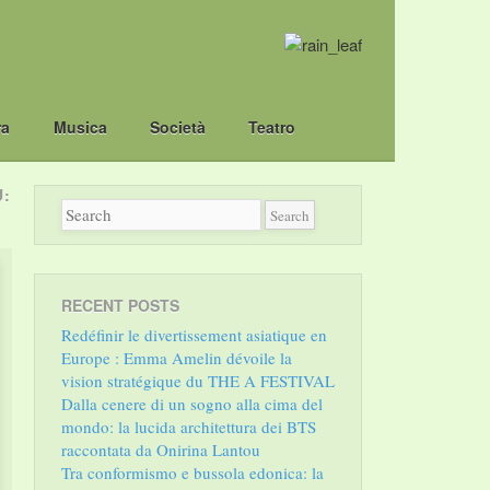
ra
Musica
Società
Teatro
U:
RECENT POSTS
Redéfinir le divertissement asiatique en
Europe : Emma Amelin dévoile la
vision stratégique du THE A FESTIVAL
Dalla cenere di un sogno alla cima del
mondo: la lucida architettura dei BTS
raccontata da Onirina Lantou
Tra conformismo e bussola edonica: la