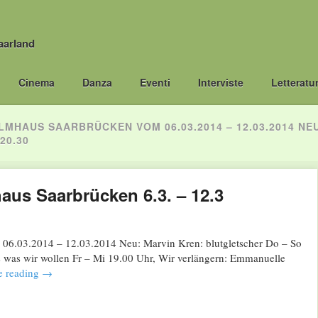
aarland
Cinema
Danza
Eventi
Interviste
Letteratu
HAUS SAARBRÜCKEN VOM 06.03.2014 – 12.03.2014 NE
20.30
us Saarbrücken 6.3. – 12.3
6.03.2014 – 12.03.2014 Neu: Marvin Kren: blutgletscher Do – So
es was wir wollen Fr – Mi 19.00 Uhr, Wir verlängern: Emmanuelle
e reading
→