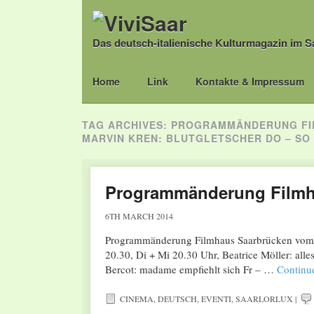
Das deutsch-italienische Kulturmagazin im S
Main menu
Skip
Home
Link
Kontakte & Impressum
to
content
TAG ARCHIVES:
PROGRAMMÄNDERUNG FILM
MARVIN KREN: BLUTGLETSCHER DO – SO 
Programmänderung Filmha
6TH MARCH 2014
Programmänderung Filmhaus Saarbrücken vom 0
20.30, Di + Mi 20.30 Uhr, Beatrice Möller: all
Bercot: madame empfiehlt sich Fr – …
Continu
CINEMA
,
DEUTSCH
,
EVENTI
,
SAARLORLUX
|