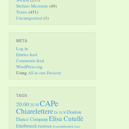
Stefano Mecenate
(49)
Teatro
(451)
Uncategorized
(1)
META
Log in
Entries feed
Comments feed
WordPress.org
Using
All in one Favicon
TAGS
CAPe
20.00
20.30
Chiarelettere
Donlon
Di 18.30
Elisa Cutullè
Dance Company
Ettelbrueck
Ettelbrück
Frauenbibliothek Saar