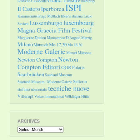
Gianvito Casadonte
hairspray
ISPI
Il Castoro
Iperborea
Kammermusiktage Mettlach
libreria italiana
Lucio
luxembourg
Lussemburgo
Saviani
Magna Graecia Film Festival
Marguerite Donlon
Marioenrico D'Angelo
Merzig
Milano
Mo 17.30
Mittwoch
Mo 18.30
Moderne Galerie
Mozart
Mätresse
Newton
Newton Compton
Compton Editori
OGR
Polaris
Saarbrücken
Saarland.Museum
Sellerio
Saarland.Museum | Moderne Galerie
tecniche nuove
stefano mecenate
Villerupt
Voices International
Völklinger Hütte
ARCHIVES
Archives