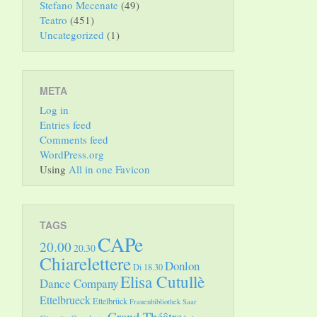
Stefano Mecenate
(49)
Teatro
(451)
Uncategorized
(1)
META
Log in
Entries feed
Comments feed
WordPress.org
Using
All in one Favicon
TAGS
CAPe
20.00
20.30
Chiarelettere
Donlon
Di 18.30
Elisa Cutullè
Dance Company
Ettelbrueck
Ettelbrück
Frauenbibliothek Saar
Grand Théâtre