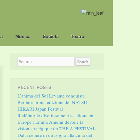
ra
Musica
Società
Teatro
RECENT POSTS
L’anima del Sol Levante conquista
Berlino: prima edizione del NATSU
HIKARI Japan Festival
Redéfinir le divertissement asiatique en
Europe : Emma Amelin dévoile la
vision stratégique du THE A FESTIVAL
Dalla cenere di un sogno alla cima del