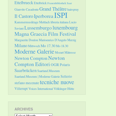
Ettelbrueck
Ettelbrück
Frauenbibliothek Saar
Grand Théâtre
Gianvito Casadonte
hairspray
ISPI
Il Castoro
Iperborea
Kammermusiktage Mettlach
libreria italiana
Lucio
luxembourg
Lussemburgo
Saviani
Magna Graecia Film Festival
Marguerite Donlon
Marioenrico D'Angelo
Merzig
Milano
Mo 17.30
Mittwoch
Mo 18.30
Moderne Galerie
Mozart
Mätresse
Newton
Newton Compton
Compton Editori
OGR
Polaris
Saarbrücken
Saarland.Museum
Sellerio
Saarland.Museum | Moderne Galerie
tecniche nuove
stefano mecenate
Villerupt
Voices International
Völklinger Hütte
ARCHIVES
Archives