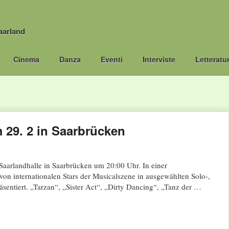
aarland
Cinema
Danza
Eventi
Interviste
Letteratu
 29. 2 in Saarbrücken
Saarlandhalle in Saarbrücken um 20:00 Uhr. In einer
on internationalen Stars der Musicalszene in ausgewählten Solo-,
entiert. „Tarzan“, „Sister Act“, „Dirty Dancing“, „Tanz der …