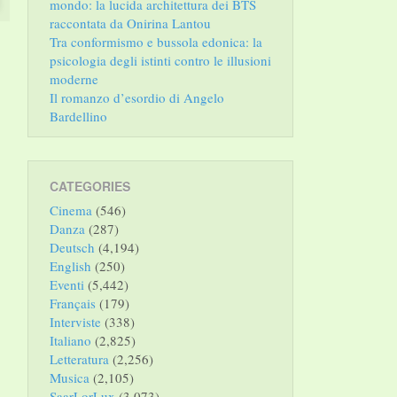
mondo: la lucida architettura dei BTS
raccontata da Onirina Lantou
Tra conformismo e bussola edonica: la
psicologia degli istinti contro le illusioni
moderne
Il romanzo d’esordio di Angelo
Bardellino
CATEGORIES
Cinema
(546)
Danza
(287)
Deutsch
(4,194)
English
(250)
Eventi
(5,442)
Français
(179)
Interviste
(338)
Italiano
(2,825)
Letteratura
(2,256)
Musica
(2,105)
SaarLorLux
(3,073)