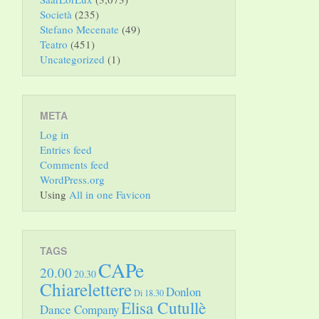
Società
(235)
Stefano Mecenate
(49)
Teatro
(451)
Uncategorized
(1)
META
Log in
Entries feed
Comments feed
WordPress.org
Using
All in one Favicon
TAGS
CAPe
20.00
20.30
Chiarelettere
Donlon
Di 18.30
Elisa Cutullè
Dance Company