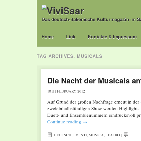
Das deutsch-italienische Kulturmagazin im S
Main menu
Skip
Home
Link
Kontakte & Impressum
to
content
TAG ARCHIVES:
MUSICALS
Die Nacht der Musicals am
10TH FEBRUARY 2012
Auf Grund der großen Nachfrage erneut in der 
zweieinhalbstündigen Show werden Highlights v
Duett- und Ensemblenummern eindrucksvoll präs
Continue reading
→
DEUTSCH
,
EVENTI
,
MUSICA
,
TEATRO
|