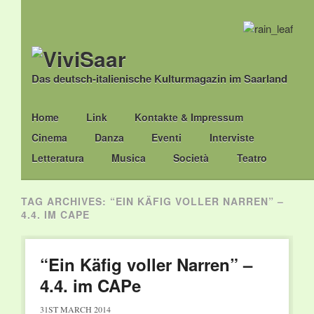
Das deutsch-italienische Kulturmagazin im Saarland
Main menu
Skip
Home
Link
Kontakte & Impressum
to
Cinema
Danza
Eventi
Interviste
content
Letteratura
Musica
Società
Teatro
TAG ARCHIVES:
“EIN KÄFIG VOLLER NARREN” –
4.4. IM CAPE
“Ein Käfig voller Narren” –
4.4. im CAPe
31ST MARCH 2014