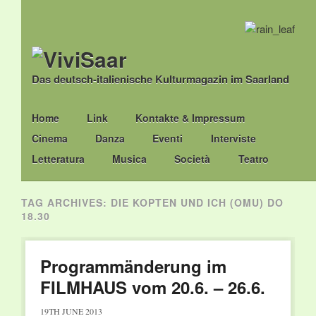
Das deutsch-italienische Kulturmagazin im Saarland
Main menu
Skip
Home
Link
Kontakte & Impressum
to
Cinema
Danza
Eventi
Interviste
content
Letteratura
Musica
Società
Teatro
TAG ARCHIVES:
DIE KOPTEN UND ICH (OMU) DO
18.30
Programmänderung im
FILMHAUS vom 20.6. – 26.6.
19TH JUNE 2013