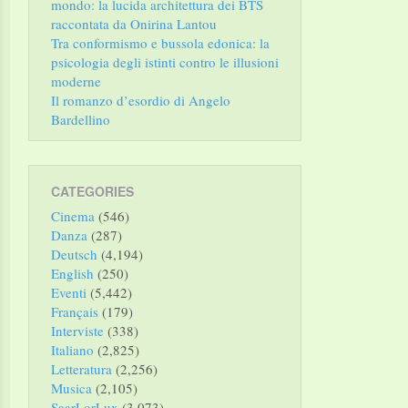
mondo: la lucida architettura dei BTS
raccontata da Onirina Lantou
Tra conformismo e bussola edonica: la
psicologia degli istinti contro le illusioni
moderne
Il romanzo d’esordio di Angelo
Bardellino
CATEGORIES
Cinema
(546)
Danza
(287)
Deutsch
(4,194)
English
(250)
Eventi
(5,442)
Français
(179)
Interviste
(338)
Italiano
(2,825)
Letteratura
(2,256)
Musica
(2,105)
SaarLorLux
(3,073)