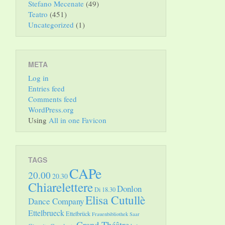
Stefano Mecenate
(49)
Teatro
(451)
Uncategorized
(1)
META
Log in
Entries feed
Comments feed
WordPress.org
Using
All in one Favicon
TAGS
CAPe
20.00
20.30
Chiarelettere
Donlon
Di 18.30
Elisa Cutullè
Dance Company
Ettelbrueck
Ettelbrück
Frauenbibliothek Saar
Grand Théâtre