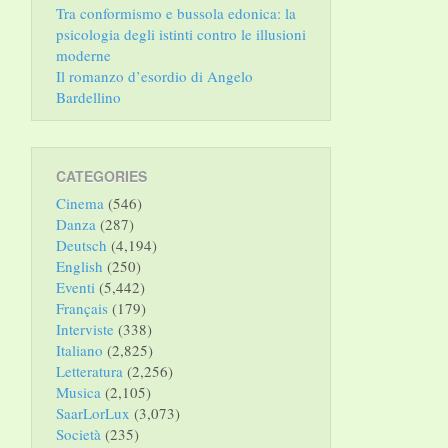
Tra conformismo e bussola edonica: la
psicologia degli istinti contro le illusioni
moderne
Il romanzo d’esordio di Angelo
Bardellino
CATEGORIES
Cinema
(546)
Danza
(287)
Deutsch
(4,194)
English
(250)
Eventi
(5,442)
Français
(179)
Interviste
(338)
Italiano
(2,825)
Letteratura
(2,256)
Musica
(2,105)
SaarLorLux
(3,073)
Società
(235)