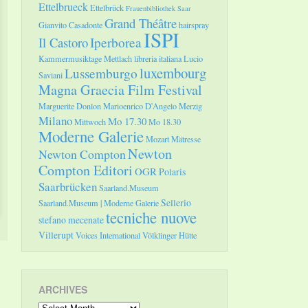
Ettelbrueck
Ettelbrück
Frauenbibliothek Saar
Grand Théâtre
Gianvito Casadonte
hairspray
ISPI
Il Castoro
Iperborea
Kammermusiktage Mettlach
libreria italiana
Lucio
luxembourg
Lussemburgo
Saviani
Magna Graecia Film Festival
Marguerite Donlon
Marioenrico D'Angelo
Merzig
Milano
Mo 17.30
Mittwoch
Mo 18.30
Moderne Galerie
Mozart
Mätresse
Newton
Newton Compton
Compton Editori
OGR
Polaris
Saarbrücken
Saarland.Museum
Sellerio
Saarland.Museum | Moderne Galerie
tecniche nuove
stefano mecenate
Villerupt
Voices International
Völklinger Hütte
ARCHIVES
Archives