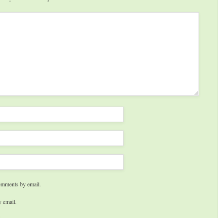
omments by email.
 email.