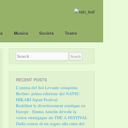
ra
Musica
Società
Teatro
RECENT POSTS
L’anima del Sol Levante conquista
Berlino: prima edizione del NATSU
HIKARI Japan Festival
Redéfinir le divertissement asiatique en
Europe : Emma Amelin dévoile la
vision stratégique du THE A FESTIVAL
Dalla cenere di un sogno alla cima del