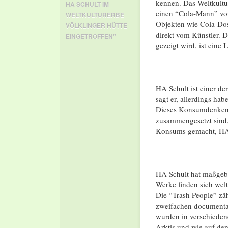
kennen. Das Weltkultur
HA SCHULT IM
einen “Cola-Mann” von
WELTKULTURERBE
Objekten wie Cola-Do
VÖLKLINGER HÜTTE
direkt vom Künstler. 
EINGETROFFEN"
gezeigt wird, ist eine
HA Schult ist einer de
sagt er, allerdings h
Dieses Konsumdenken s
zusammengesetzt sind,
Konsums gemacht, HA S
HA Schult hat maßgebl
Werke finden sich wel
Die “Trash People” zä
zweifachen documenta-
wurden in verschieden
Arktis und wie auf dem