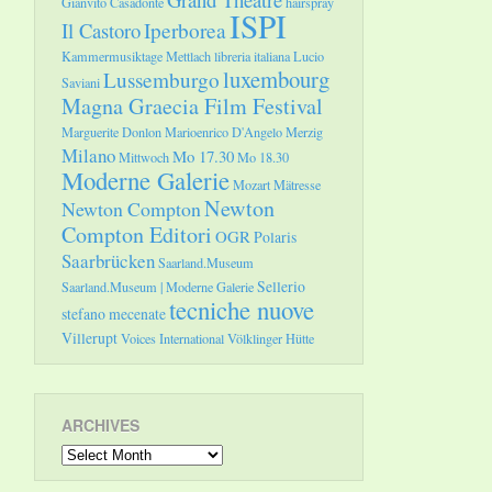
Gianvito Casadonte
hairspray
ISPI
Il Castoro
Iperborea
Kammermusiktage Mettlach
libreria italiana
Lucio
luxembourg
Lussemburgo
Saviani
Magna Graecia Film Festival
Marguerite Donlon
Marioenrico D'Angelo
Merzig
Milano
Mo 17.30
Mittwoch
Mo 18.30
Moderne Galerie
Mozart
Mätresse
Newton
Newton Compton
Compton Editori
OGR
Polaris
Saarbrücken
Saarland.Museum
Sellerio
Saarland.Museum | Moderne Galerie
tecniche nuove
stefano mecenate
Villerupt
Voices International
Völklinger Hütte
ARCHIVES
Archives