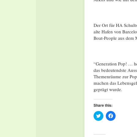
Der Ort für HA Schults
alte Hafen von Barcel
Boat-People aus dem M
“Generation Pop! … hea
das bedeutendste Aus
Themenräume zur Pop-K
machen das Lebensgefü
geprägt wurde.
Share this:
Click
Click
to
to
share
share
on
on
Twitter
Facebook
(Opens
(Opens