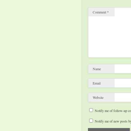
Comment
*
Name
Email
Website
Notify me of follow-up c
Notify me of new posts by