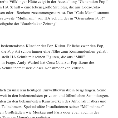
erbe Völklinger Hütte zeigt in der Ausstellung “Generation Pop!”
 HA Schult – eine lebensgroße Skulptur, die aus Coca-Cola-
sen oder –Bechern zusammengesetzt ist. Der “Cola-Mann” stammt
Der zweite “Müllmann” von HA Schult, der in “Generation Pop!”
 Leihgabe der “Saarbrücker Zeitung”.
r bedeutendsten Künstler der Pop-Kultur. Er liebe zwar den Pop,
abe die Pop Art schon immer eine Nähe zum Konsumdenken gehabt.
tellt HA Schult mit seinen Figuren, die aus “Müll”
 in Frage. Andy Warhol hat Coca Cola zur Pop-Ikone des
chult thematisiert dieses Konsumdenken kritisch.
ich zu unserem heutigen Umweltbewusstsein beigetragen. Seine
tweit in den bedeutendsten privaten und öffentlichen Sammlungen.
hlen zu den bekanntesten Kunstwerken des Aktionskünstlers und
Teilnehmers. Spektakuläre Installationen seiner “Müllmänner”
en Großstädten wie Moskau und Paris oder eben auch in der
 Foto am Matterhorn realisiert.