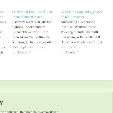
 HA
Generation Pop Foto: Elton
Generation Pop endet_Bisher
uch
Johns Bühnenklavier
82.800 Besucher
inger
Saturday night’s alright for
Ausstellung "Generation
fighting! Spektakuläres
Pop!" im Weltkulturerbe
uni
Bühnenklavier von Elton
Völklinger Hütte übertrifft
er
John ist im Weltkulturerbe
Erwartungen Bisher 82.800
Völklinger Hütte eingetroffen
Besucher – Noch bis 15. Juni
 des
Die Vorbereitungen zur
15th September 2013
2014 geöffnet Am Sonntag,
3rd June 2014
kts
Großausstellung "Generation
In "Deutsch"
den 15. Juni 2014, endet die
In "Deutsch"
Pop!" im Weltkulturerbe
Ausstellung "Generation
a
Völklinger Hütte laufen auf
Pop!" im Weltkulturerbe
-
Hochtouren. Und viele der
Völklinger Hütte. Vom 15.
Paris
spektakulären Exponate sind
September 2013 bis heute
bereits eingetroffen und
haben 82.846 Menschen ein
werden nun in der
Kombiticket für das
es
Gebläsehalle in Szene gesetzt.
Weltkulturerbe Völklinger
Ein absoluter Hingucker…
Hütte…
y
 be published.
Required fields are marked
*