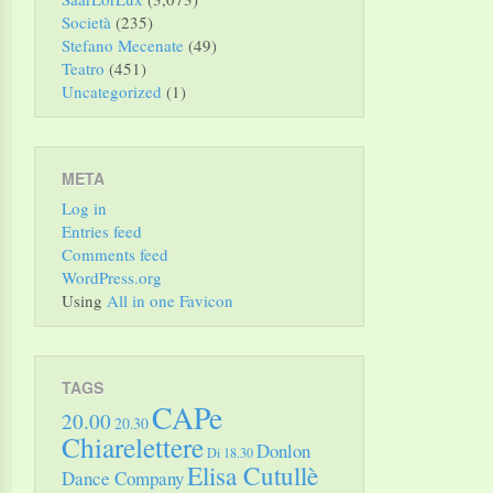
Società
(235)
Stefano Mecenate
(49)
Teatro
(451)
Uncategorized
(1)
META
Log in
Entries feed
Comments feed
WordPress.org
Using
All in one Favicon
TAGS
CAPe
20.00
20.30
Chiarelettere
Donlon
Di 18.30
Elisa Cutullè
Dance Company