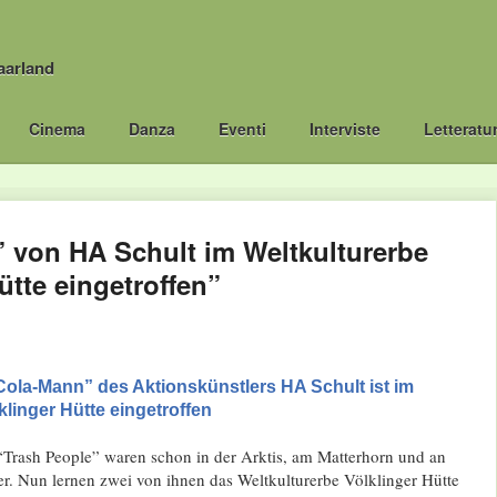
aarland
Cinema
Danza
Eventi
Interviste
Letteratu
 von HA Schult im Weltkulturerbe
ütte eingetroffen”
Cola-Mann” des Aktionskünstlers HA Schult ist im
klinger Hütte eingetroffen
Trash People” waren schon in der Arktis, am Matterhorn und an
r. Nun lernen zwei von ihnen das Weltkulturerbe Völklinger Hütte