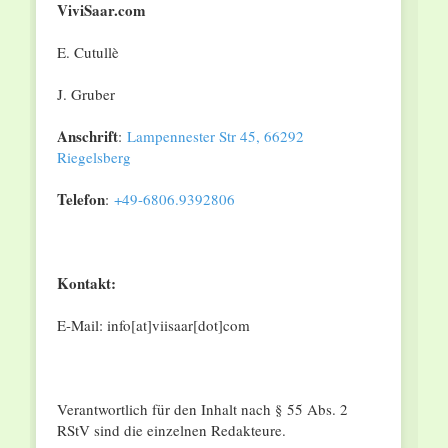
ViviSaar.com
E. Cutullè
J. Gruber
Anschrift
:
Lampennester Str 45, 66292
Riegelsberg
Telefon
:
+49-6806.9392806
Kontakt:
E-Mail: info[at]viisaar[dot]com
Verantwortlich für den Inhalt nach § 55 Abs. 2
RStV sind die einzelnen Redakteure.