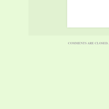
Völklinger Hütte die erst
UrbanArt Biennale®. Al
zwei Jahre zeigt das
Europäische Zentrum fü
Kunst und Industriekultu
bedeutende Positionen de
Kunst, die sich aus dem
COMMENTS ARE CLOSED.