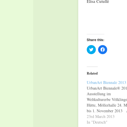
Elisa Cutullè
Share this:
Click
Click
to
to
share
share
on
on
Twitter
Facebook
(Opens
(Opens
in
in
Related
new
new
window)
window)
UrbanArt Biennale 2013
UrbanArt Biennale® 20
Ausstellung im
Weltkulturerbe Völklinge
Hütte, Möllerhalle 24. M
bis 1. November 2013
Sonntag, den 24. März 2
23rd March 2013
präsentiert das Weltkultu
In "Deutsch"