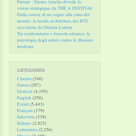
Europe : Emma Amelin dévoile la
vision stratégique du THE A FESTIVAL
Dalla cenere di un sogno alla cima del
mondo: la lucida architettura dei BTS
raccontata da Onirina Lantou
Tra conformismo e bussola edonica: la
psicologia degli istinti contro le illusioni
moderne
CATEGORIES
Cinema
(546)
Danza
(287)
Deutsch
(4,195)
English
(250)
Eventi
(5,443)
Français
(179)
Interviste
(338)
Italiano
(2,825)
Letteratura
(2,256)
Musica
(2,106)