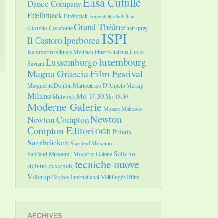
Elisa Cutullè
Dance Company
Ettelbrueck
Ettelbrück
Frauenbibliothek Saar
Grand Théâtre
Gianvito Casadonte
hairspray
ISPI
Il Castoro
Iperborea
Kammermusiktage Mettlach
libreria italiana
Lucio
luxembourg
Lussemburgo
Saviani
Magna Graecia Film Festival
Marguerite Donlon
Marioenrico D'Angelo
Merzig
Milano
Mo 17.30
Mittwoch
Mo 18.30
Moderne Galerie
Mozart
Mätresse
Newton
Newton Compton
Compton Editori
OGR
Polaris
Saarbrücken
Saarland.Museum
Sellerio
Saarland.Museum | Moderne Galerie
tecniche nuove
stefano mecenate
Villerupt
Voices International
Völklinger Hütte
ARCHIVES