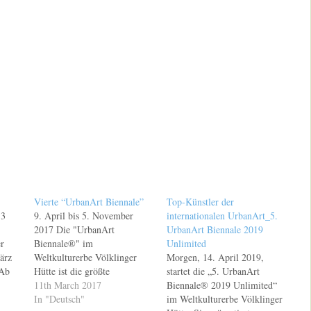
Vierte “UrbanArt Biennale”
Top-Künstler der
13
9. April bis 5. November
internationalen UrbanArt_5.
2017 Die "UrbanArt
UrbanArt Biennale 2019
r
Biennale®" im
Unlimited
ärz
Weltkulturerbe Völklinger
Morgen, 14. April 2019,
 Ab
Hütte ist die größte
startet die „5. UrbanArt
013,
Werkschau zur Urban Art in
11th March 2017
Biennale® 2019 Unlimited“
rerbe
der Welt. Am Sonntag, dem
In "Deutsch"
im Weltkulturerbe Völklinger