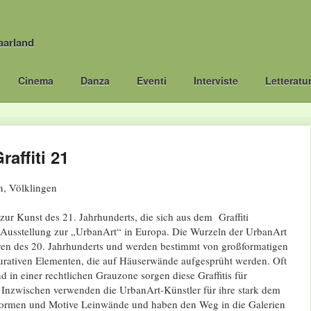
aarland
Cinema
Danza
Eventi
Interviste
Letteratu
raffiti 21
n, Völklingen
zur Kunst des 21. Jahrhunderts, die sich aus dem Graffiti
e Ausstellung zur „UrbanArt“ in Europa. Die Wurzeln der UrbanArt
hren des 20. Jahrhunderts und werden bestimmt von großformatigen
gurativen Elementen, die auf Häuserwände aufgesprüht werden. Oft
in einer rechtlichen Grauzone sorgen diese Graffitis für
 Inzwischen verwenden die UrbanArt-Künstler für ihre stark dem
Formen und Motive Leinwände und haben den Weg in die Galerien