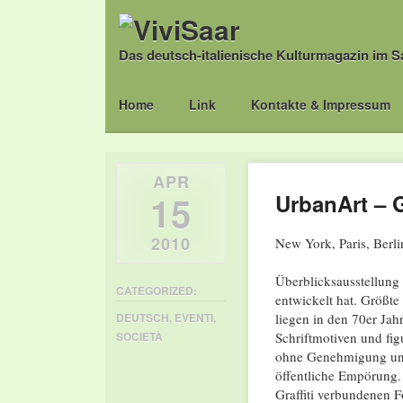
Das deutsch-italienische Kulturmagazin im S
Main menu
Skip
Home
Link
Kontakte & Impressum
to
content
APR
15
UrbanArt – G
2010
New York, Paris, Berli
Überblicksausstellung 
CATEGORIZED:
entwickelt hat. Größt
liegen in den 70er Ja
DEUTSCH
,
EVENTI
,
Schriftmotiven und fi
SOCIETÀ
ohne Genehmigung und 
öffentliche Empörung.
Graffiti verbundenen 