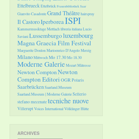
Ettelbrueck
Ettelbrück
Frauenbibliothek Saar
Grand Théâtre
Gianvito Casadonte
hairspray
ISPI
Il Castoro
Iperborea
Kammermusiktage Mettlach
libreria italiana
Lucio
luxembourg
Lussemburgo
Saviani
Magna Graecia Film Festival
Marguerite Donlon
Marioenrico D'Angelo
Merzig
Milano
Mo 17.30
Mittwoch
Mo 18.30
Moderne Galerie
Mozart
Mätresse
Newton
Newton Compton
Compton Editori
OGR
Polaris
Saarbrücken
Saarland.Museum
Sellerio
Saarland.Museum | Moderne Galerie
tecniche nuove
stefano mecenate
Villerupt
Voices International
Völklinger Hütte
ARCHIVES