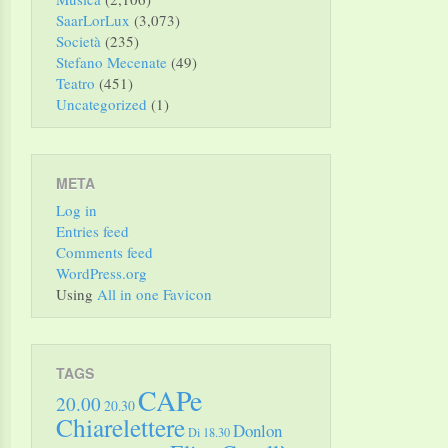
SaarLorLux
(3,073)
Società
(235)
Stefano Mecenate
(49)
Teatro
(451)
Uncategorized
(1)
META
Log in
Entries feed
Comments feed
WordPress.org
Using
All in one Favicon
TAGS
CAPe
20.00
20.30
Chiarelettere
Donlon
Di 18.30