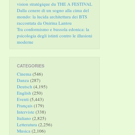
vision stratégique du THE A FESTIVAL
Dalla cenere di un sogno alla cima del
mondo: la lucida architettura dei BTS
raccontata da Onirina Lantou
Tra conformismo e bussola edonica: la
psicologia degli istinti contro le illusioni
moderne
CATEGORIES
Cinema
(546)
Danza
(287)
Deutsch
(4,195)
English
(250)
Eventi
(5,443)
Français
(179)
Interviste
(338)
Italiano
(2,825)
Letteratura
(2,256)
Musica
(2,106)