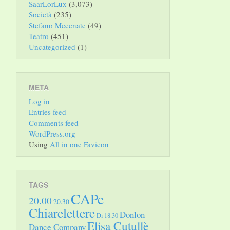
SaarLorLux
(3,073)
Società
(235)
Stefano Mecenate
(49)
Teatro
(451)
Uncategorized
(1)
META
Log in
Entries feed
Comments feed
WordPress.org
Using
All in one Favicon
TAGS
CAPe
20.00
20.30
Chiarelettere
Donlon
Di 18.30
Elisa Cutullè
Dance Company