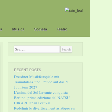
ra
Musica
Società
Teatro
RECENT POSTS
Dresdner Musikfestspiele mit
Traumbilanz und Freude auf das 50.
Jubiläum 2027
L’anima del Sol Levante conquista
Berlino: prima edizione del NATSU
HIKARI Japan Festival
Redéfinir le divertissement asiatique en