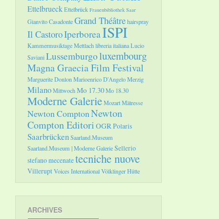
Ettelbrueck
Ettelbrück
Frauenbibliothek Saar
Grand Théâtre
Gianvito Casadonte
hairspray
ISPI
Il Castoro
Iperborea
Kammermusiktage Mettlach
libreria italiana
Lucio
luxembourg
Lussemburgo
Saviani
Magna Graecia Film Festival
Marguerite Donlon
Marioenrico D'Angelo
Merzig
Milano
Mo 17.30
Mittwoch
Mo 18.30
Moderne Galerie
Mozart
Mätresse
Newton
Newton Compton
Compton Editori
OGR
Polaris
Saarbrücken
Saarland.Museum
Sellerio
Saarland.Museum | Moderne Galerie
tecniche nuove
stefano mecenate
Villerupt
Voices International
Völklinger Hütte
ARCHIVES