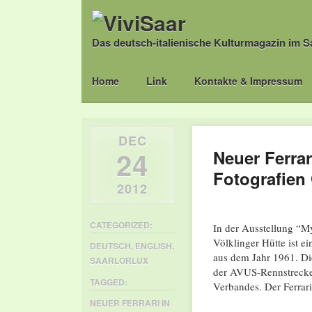
Das deutsch-italienische Kulturmagazin im S
Main menu
Skip
Home
Link
Kontakte & Impressum
to
content
DEC
24
Neuer Ferrar
Fotografien
2012
CATEGORIZED:
In der Ausstellung “M
Völklinger Hütte ist e
DEUTSCH
,
ENGLISH
,
aus dem Jahr 1961. Di
SAARLORLUX
der AVUS-Rennstrecke 
TAGGED:
Verbandes. Der Ferrari
NEUER FERRARI IN