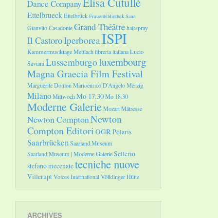
Elisa Cutullè
Dance Company
Ettelbrueck
Ettelbrück
Frauenbibliothek Saar
Grand Théâtre
Gianvito Casadonte
hairspray
ISPI
Il Castoro
Iperborea
Kammermusiktage Mettlach
libreria italiana
Lucio
luxembourg
Lussemburgo
Saviani
Magna Graecia Film Festival
Marguerite Donlon
Marioenrico D'Angelo
Merzig
Milano
Mo 17.30
Mittwoch
Mo 18.30
Moderne Galerie
Mozart
Mätresse
Newton
Newton Compton
Compton Editori
OGR
Polaris
Saarbrücken
Saarland.Museum
Sellerio
Saarland.Museum | Moderne Galerie
tecniche nuove
stefano mecenate
Villerupt
Voices International
Völklinger Hütte
ARCHIVES