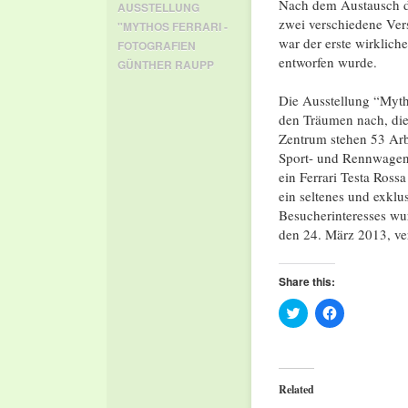
Nach dem Austausch d
AUSSTELLUNG
zwei verschiedene Ver
"MYTHOS FERRARI -
war der erste wirklich
FOTOGRAFIEN
entworfen wurde.
GÜNTHER RAUPP
Die Ausstellung “Myth
den Träumen nach, die
Zentrum stehen 53 Arbe
Sport- und Rennwagen 
ein Ferrari Testa Ross
ein seltenes und exkl
Besucherinteresses wu
den 24. März 2013, ver
Share this:
Click
Click
to
to
share
share
on
on
Twitter
Facebook
(Opens
(Opens
in
in
Related
new
new
window)
window)