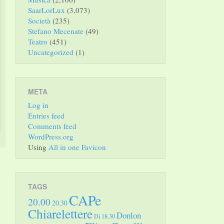
SaarLorLux
(3,073)
Società
(235)
Stefano Mecenate
(49)
Teatro
(451)
Uncategorized
(1)
META
Log in
Entries feed
Comments feed
WordPress.org
Using
All in one Favicon
TAGS
CAPe
20.00
20.30
Chiarelettere
Donlon
Di 18.30