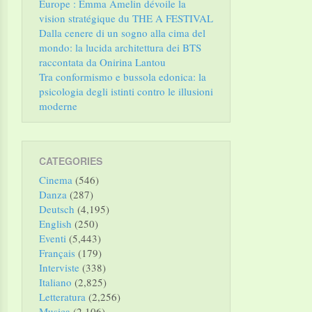
Europe : Emma Amelin dévoile la
vision stratégique du THE A FESTIVAL
Dalla cenere di un sogno alla cima del
mondo: la lucida architettura dei BTS
raccontata da Onirina Lantou
Tra conformismo e bussola edonica: la
psicologia degli istinti contro le illusioni
moderne
CATEGORIES
Cinema
(546)
Danza
(287)
Deutsch
(4,195)
English
(250)
Eventi
(5,443)
Français
(179)
Interviste
(338)
Italiano
(2,825)
Letteratura
(2,256)
Musica
(2,106)