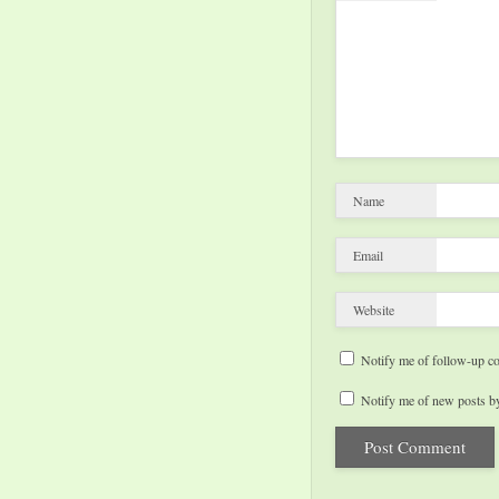
Name
Email
Website
Notify me of follow-up c
Notify me of new posts by