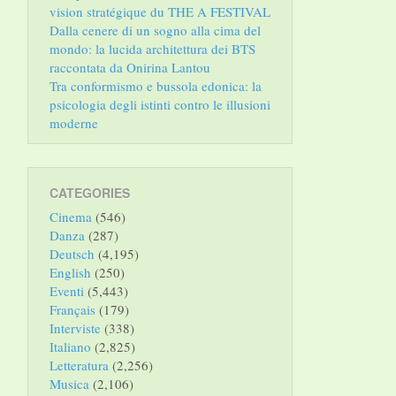
vision stratégique du THE A FESTIVAL
Dalla cenere di un sogno alla cima del
mondo: la lucida architettura dei BTS
raccontata da Onirina Lantou
Tra conformismo e bussola edonica: la
psicologia degli istinti contro le illusioni
moderne
CATEGORIES
Cinema
(546)
Danza
(287)
Deutsch
(4,195)
English
(250)
Eventi
(5,443)
Français
(179)
Interviste
(338)
Italiano
(2,825)
Letteratura
(2,256)
Musica
(2,106)