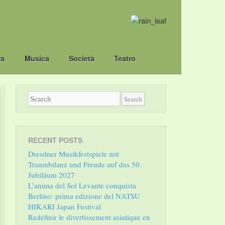
ra
Musica
Società
Teatro
RECENT POSTS
Dresdner Musikfestspiele mit
Traumbilanz und Freude auf das 50.
Jubiläum 2027
L’anima del Sol Levante conquista
Berlino: prima edizione del NATSU
HIKARI Japan Festival
Redéfinir le divertissement asiatique en