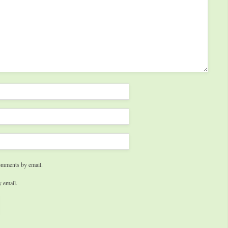
omments by email.
 email.