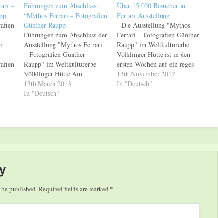
ari –
Führungen zum Abschluss:
Über 15.000 Besucher in
upp
“Mythos Ferrari – Fotografien
Ferrari Ausstellung
afien
Günther Raupp
Die Ausstellung "Mythos
Führungen zum Abschluss der
Ferrari – Fotografien Günther
r
Ausstellung "Mythos Ferrari
Raupp" im Weltkulturerbe
– Fotografien Günther
Völklinger Hütte ist in den
afien
Raupp" im Weltkulturerbe
ersten Wochen auf ein reges
en
Völklinger Hütte Am
Publikumsinteresse gestoßen.
13th November 2012
es
Sonntag, den 24. März 2013,
13th March 2013
Seit der Eröffnung am 22.
In "Deutsch"
er
endet die Ausstellung
In "Deutsch"
September 2012 haben bereits
s
"Mythos Ferrari – Fotografien
mehr als 15.000 Besucher die
her
Günther Raupp". An den
Ausstellung gesehen. "Der
letzten drei
Fotograf Günther Raupp hat
Ausstellungssonntagen bietet
wie kein anderer mit seinen…
das Weltkulturerbe Völklinger
 Im
Hütte jeweils eine Führung
durch die Ausstellung an.
y
Besucherbegleiter des
Weltkulturerbes…
 be published.
Required fields are marked
*