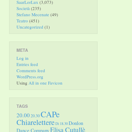
SaarLorLux
(3,073)
Società
(235)
Stefano Mecenate
(49)
Teatro
(451)
Uncategorized
(1)
META
Log in
Entries feed
Comments feed
WordPress.org
Using
All in one Favicon
TAGS
CAPe
20.00
20.30
Chiarelettere
Donlon
Di 18.30
Elisa Cutullè
Dance Company