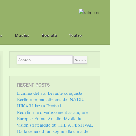
ra
Musica
Società
Teatro
RECENT POSTS
L’anima del Sol Levante conquista
Berlino: prima edizione del NATSU
HIKARI Japan Festival
Redéfinir le divertissement asiatique en
Europe : Emma Amelin dévoile la
vision stratégique du THE A FESTIVAL
Dalla cenere di un sogno alla cima del