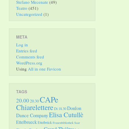
Stefano Mecenate
(49)
Teatro
(451)
Uncategorized
(1)
META
Log in
Entries feed
Comments feed
WordPress.org
Using
All in one Favicon
TAGS
CAPe
20.00
20.30
Chiarelettere
Donlon
Di 18.30
Elisa Cutullè
Dance Company
Ettelbrueck
Ettelbrück
Frauenbibliothek Saar
Grand Théâtre