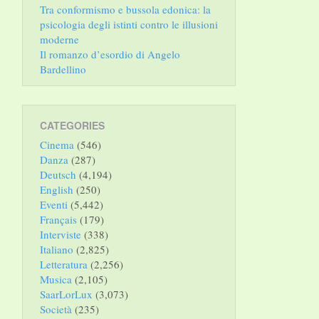
Tra conformismo e bussola edonica: la
psicologia degli istinti contro le illusioni
moderne
Il romanzo d’esordio di Angelo
Bardellino
CATEGORIES
Cinema
(546)
Danza
(287)
Deutsch
(4,194)
English
(250)
Eventi
(5,442)
Français
(179)
Interviste
(338)
Italiano
(2,825)
Letteratura
(2,256)
Musica
(2,105)
SaarLorLux
(3,073)
Società
(235)