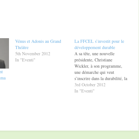
Vénus et Adonis au Grand
La FFCEL s’investit pour le
Théâtre
développement durable
5th November 2012
A sa tête, une nouvelle
In "Eventi"
présidente, Christiane
Wickler, à son programme,
nt
une démarche qui veut
mma
s’inscrire dans la durabilité, la
Fédération des Femmes
3rd October 2012
Cheffes d’Entreprise du
In "Eventi"
Luxembourg, (FFCEL) et
plus particulièrement,
l’ensemble de ses membres,
ont décidé de frapper fort en
cette rentrée 2012 en lançant
un débat autour de…