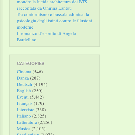
mondo: la lucida architettura dei BTS
raccontata da Onirina Lantou
Tra conformismo e bussola edonica: la
psicologia degli istinti contro le illusioni
moderne
Il romanzo d’esordio di Angelo
Bardellino
CATEGORIES
Cinema
(546)
Danza
(287)
Deutsch
(4,194)
English
(250)
Eventi
(5,442)
Français
(179)
Interviste
(338)
Italiano
(2,825)
Letteratura
(2,256)
Musica
(2,105)
SaarLorLux
(3,073)