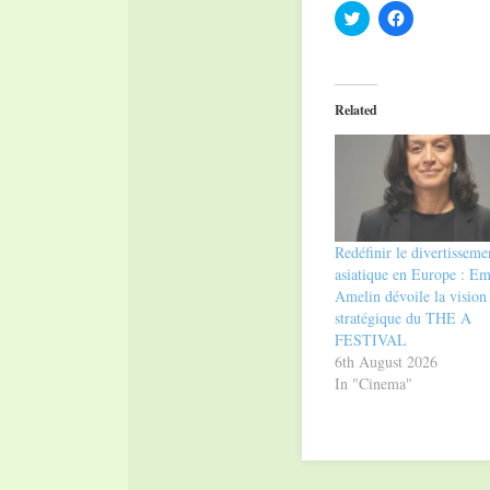
Click
Click
to
to
share
share
on
on
Twitter
Facebook
(Opens
(Opens
in
in
Related
new
new
window)
window)
Redéfinir le divertisseme
asiatique en Europe : E
Amelin dévoile la vision
stratégique du THE A
FESTIVAL
6th August 2026
In "Cinema"