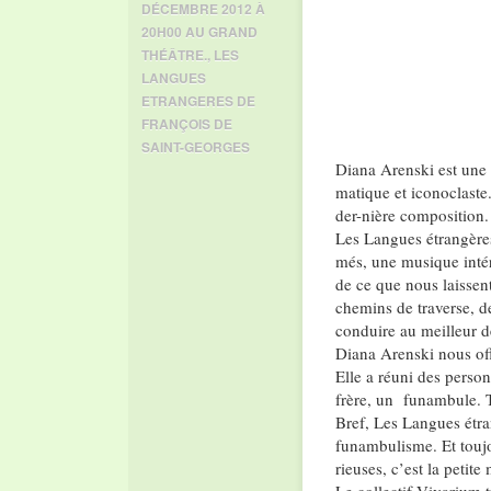
DÉCEMBRE 2012 À
20H00 AU GRAND
THÉÂTRE.
,
LES
LANGUES
ETRANGERES DE
FRANÇOIS DE
SAINT-GEORGES
Diana Arenski est une 
matique et iconoclaste.
der-nière composition.
Les Langues étrangères,
més, une musique intéri
de ce que nous laissen
chemins de traverse, de
conduire au meilleur 
Diana Arenski nous off
Elle a réuni des perso
frère, un funambule. T
Bref, Les Langues étra
funambulisme. Et toujou
rieuses, c’est la peti
Le collectif Vivarium 