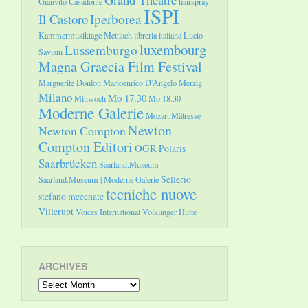
Gianvito Casadonte
hairspray
ISPI
Il Castoro
Iperborea
Kammermusiktage Mettlach
libreria italiana
Lucio
luxembourg
Lussemburgo
Saviani
Magna Graecia Film Festival
Marguerite Donlon
Marioenrico D'Angelo
Merzig
Milano
Mo 17.30
Mittwoch
Mo 18.30
Moderne Galerie
Mozart
Mätresse
Newton
Newton Compton
Compton Editori
OGR
Polaris
Saarbrücken
Saarland.Museum
Sellerio
Saarland.Museum | Moderne Galerie
tecniche nuove
stefano mecenate
Villerupt
Voices International
Völklinger Hütte
ARCHIVES
Archives