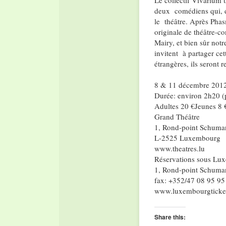
deux comédiens qui, de
le théâtre. Après Phas
originale de théâtre-c
Mairy, et bien sûr not
invitent à partager ce
étrangères, ils seront
8 & 11 décembre 2012
Durée: environ 2h20 (p
Adultes 20 €Jeunes 8 
Grand Théâtre
1, Rond-point Schuma
L-2525 Luxembourg
www.theatres.lu
Réservations sous Lux
1, Rond-point Schuman
fax: +352/47 08 95 95
www.luxembourgticket
Share this: