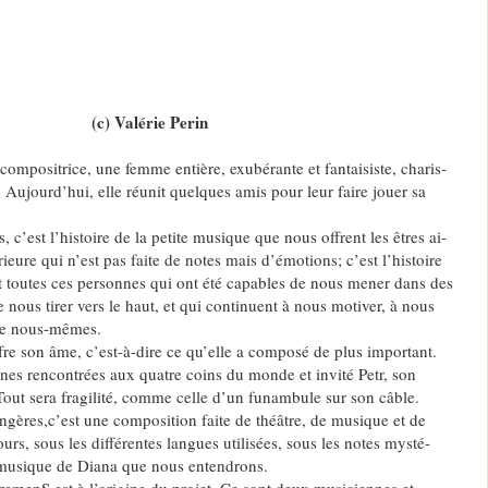
(c) Valérie Perin
compositrice, une femme entière, exubérante et fantaisiste, charis-
 Aujourd’hui, elle réunit quelques amis pour leur faire jouer sa
 c’est l’histoire de la petite musique que nous offrent les êtres ai-
eure qui n’est pas faite de notes mais d’émotions; c’est l’histoire
t toutes ces personnes qui ont été capables de nous mener dans des
 nous tirer vers le haut, et qui continuent à nous motiver, à nous
de nous-mêmes.
re son âme, c’est-à-dire ce qu’elle a composé de plus important.
nnes rencontrées aux quatre coins du monde et invité Petr, son
out sera fragilité, comme celle d’un funambule sur son câble.
ngères,c’est une composition faite de théâtre, de musique et de
rs, sous les différentes langues utilisées, sous les notes mysté-
te musique de Diana que nous entendrons.
tremenS est à l’origine du projet. Ce sont deux musiciennes et