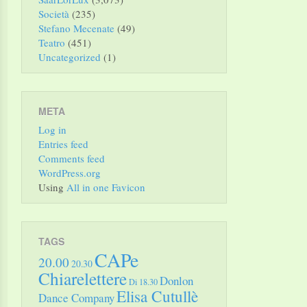
Società
(235)
Stefano Mecenate
(49)
Teatro
(451)
Uncategorized
(1)
META
Log in
Entries feed
Comments feed
WordPress.org
Using
All in one Favicon
TAGS
CAPe
20.00
20.30
Chiarelettere
Donlon
Di 18.30
Elisa Cutullè
Dance Company