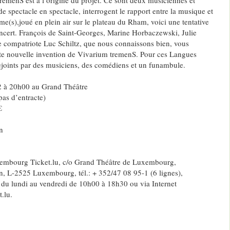
 spectacle en spectacle, interrogent le rapport entre la musique et
me(s),joué en plein air sur le plateau du Rham, voici une tentative
oncert. François de Saint-Georges, Marine Horbaczewski, Julie
re compatriote Luc Schiltz, que nous connaissons bien, vous
tte nouvelle invention de Vivarium tremenS. Pour ces Langues
 rejoints par des musiciens, des comédiens et un funambule.
 à 20h00 au Grand Théâtre
as d’entracte)
€
n
embourg Ticket.lu, c/o Grand Théâtre de Luxembourg,
, L-2525 Luxembourg, tél.: + 352/47 08 95-1 (6 lignes),
 du lundi au vendredi de 10h00 à 18h30 ou via Internet
.lu.