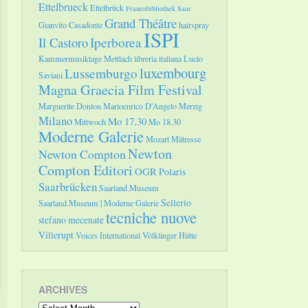
Ettelbrueck
Ettelbrück
Frauenbibliothek Saar
Grand Théâtre
Gianvito Casadonte
hairspray
ISPI
Il Castoro
Iperborea
Kammermusiktage Mettlach
libreria italiana
Lucio
luxembourg
Lussemburgo
Saviani
Magna Graecia Film Festival
Marguerite Donlon
Marioenrico D'Angelo
Merzig
Milano
Mo 17.30
Mittwoch
Mo 18.30
Moderne Galerie
Mozart
Mätresse
Newton
Newton Compton
Compton Editori
OGR
Polaris
Saarbrücken
Saarland.Museum
Sellerio
Saarland.Museum | Moderne Galerie
tecniche nuove
stefano mecenate
Villerupt
Voices International
Völklinger Hütte
ARCHIVES
Archives