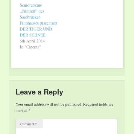
der Dokumentarfilm
Seniorenkino
BOTTLED LIFE in
„Filmreif“ des
den deutschen Kinos
Saarbrücker
an. Der Film deckt
Filmhauses präsentiert
auf, wie Konzerne den
DER TIGER UND
Menschen ihr eigenes
DER SCHNEE
Wasser als teures
6th April 2014
Lifestyleprodukt
In "Cinema"
verkaufen, indem sie
sich weltweit den
Zugriff auf wertvolle
Quellen…
Leave a Reply
Your email address will not be published.
Required fields are
marked
*
Comment
*