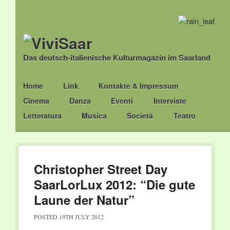
Das deutsch-italienische Kulturmagazin im Saarland
Main menu
Skip
Home
Link
Kontakte & Impressum
to
Cinema
Danza
Eventi
Interviste
content
Letteratura
Musica
Società
Teatro
Christopher Street Day
SaarLorLux 2012: “Die gute
Laune der Natur”
POSTED
19TH JULY 2012