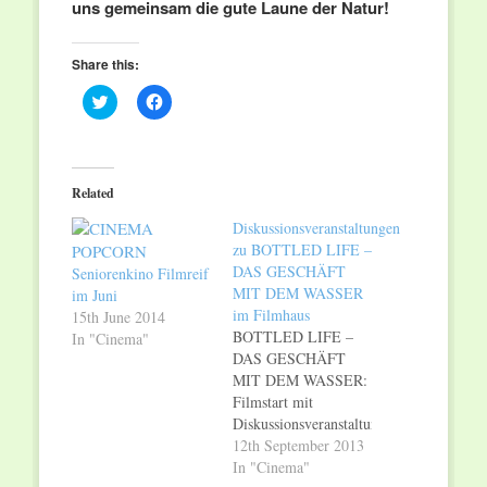
uns gemeinsam die gute Laune der Natur!
Share this:
Click
Click
to
to
share
share
on
on
Twitter
Facebook
(Opens
(Opens
in
in
Related
new
new
window)
window)
Diskussionsveranstaltungen
zu BOTTLED LIFE –
DAS GESCHÄFT
Seniorenkino Filmreif
MIT DEM WASSER
im Juni
im Filmhaus
15th June 2014
BOTTLED LIFE –
In "Cinema"
DAS GESCHÄFT
MIT DEM WASSER:
Filmstart mit
Diskussionsveranstaltungen
im FILMHAUS. Ab
12th September 2013
12. September läuft
In "Cinema"