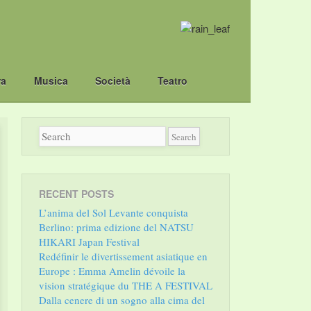
ra
Musica
Società
Teatro
RECENT POSTS
L’anima del Sol Levante conquista
Berlino: prima edizione del NATSU
HIKARI Japan Festival
Redéfinir le divertissement asiatique en
Europe : Emma Amelin dévoile la
vision stratégique du THE A FESTIVAL
Dalla cenere di un sogno alla cima del