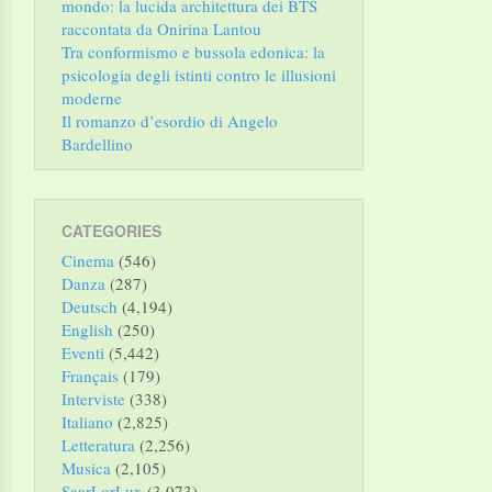
mondo: la lucida architettura dei BTS
raccontata da Onirina Lantou
Tra conformismo e bussola edonica: la
psicologia degli istinti contro le illusioni
moderne
Il romanzo d’esordio di Angelo
Bardellino
CATEGORIES
Cinema
(546)
Danza
(287)
Deutsch
(4,194)
English
(250)
Eventi
(5,442)
Français
(179)
Interviste
(338)
Italiano
(2,825)
Letteratura
(2,256)
Musica
(2,105)
SaarLorLux
(3,073)