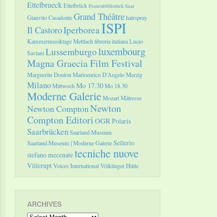
Ettelbrueck
Ettelbrück
Frauenbibliothek Saar
Grand Théâtre
Gianvito Casadonte
hairspray
ISPI
Il Castoro
Iperborea
Kammermusiktage Mettlach
libreria italiana
Lucio
luxembourg
Lussemburgo
Saviani
Magna Graecia Film Festival
Marguerite Donlon
Marioenrico D'Angelo
Merzig
Milano
Mo 17.30
Mittwoch
Mo 18.30
Moderne Galerie
Mozart
Mätresse
Newton
Newton Compton
Compton Editori
OGR
Polaris
Saarbrücken
Saarland.Museum
Sellerio
Saarland.Museum | Moderne Galerie
tecniche nuove
stefano mecenate
Villerupt
Voices International
Völklinger Hütte
ARCHIVES
Archives