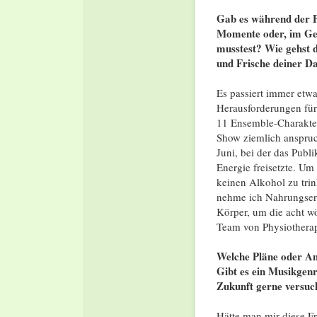
Gab es während der P
Momente oder, im Geg
musstest? Wie gehst 
und Frische deiner D
Es passiert immer etw
Herausforderungen für 
11 Ensemble-Charaktere
Show ziemlich anspruc
Juni, bei der das Pub
Energie freisetzte. Um
keinen Alkohol zu tr
nehme ich Nahrungse
Körper, um die acht w
Team von Physiotherap
Welche Pläne oder Am
Gibt es ein Musikgenre
Zukunft gerne versuc
Hätte man mir diese Fra