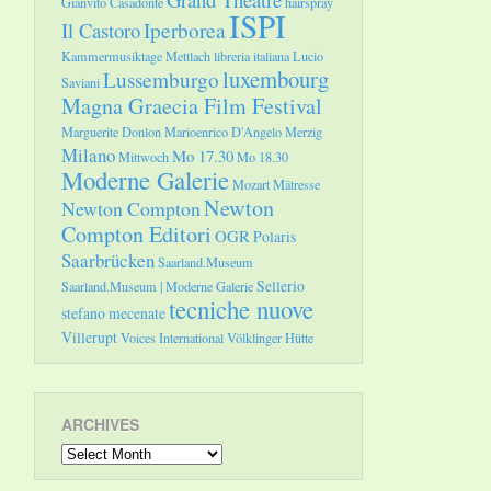
Gianvito Casadonte
hairspray
ISPI
Il Castoro
Iperborea
Kammermusiktage Mettlach
libreria italiana
Lucio
luxembourg
Lussemburgo
Saviani
Magna Graecia Film Festival
Marguerite Donlon
Marioenrico D'Angelo
Merzig
Milano
Mo 17.30
Mittwoch
Mo 18.30
Moderne Galerie
Mozart
Mätresse
Newton
Newton Compton
Compton Editori
OGR
Polaris
Saarbrücken
Saarland.Museum
Sellerio
Saarland.Museum | Moderne Galerie
tecniche nuove
stefano mecenate
Villerupt
Voices International
Völklinger Hütte
ARCHIVES
Archives