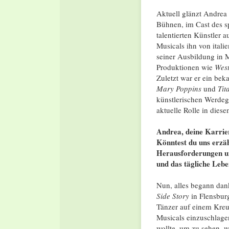
Aktuell glänzt Andrea 
Bühnen, im Cast des sp
talentierten Künstler 
Musicals ihn von itali
seiner Ausbildung in 
Produktionen wie
West
Zuletzt war er ein bek
Mary Poppins
und
Tit
künstlerischen Werdeg
aktuelle Rolle in dies
Andrea, deine Karrie
Könntest du uns erzäh
Herausforderungen un
und das tägliche Leb
Nun, alles begann dan
Side Story
in Flensbur
Tänzer auf einem Kreuz
Musicals einzuschlagen
wollte, um zu sehen, w