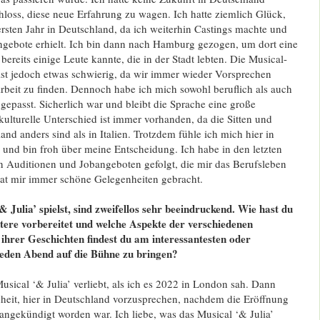
chloss, diese neue Erfahrung zu wagen. Ich hatte ziemlich Glück,
rsten Jahr in Deutschland, da ich weiterhin Castings machte und
ngebote erhielt. Ich bin dann nach Hamburg gezogen, um dort eine
bereits einige Leute kannte, die in der Stadt lebten. Die Musical-
ist jedoch etwas schwierig, da wir immer wieder Vorsprechen
eit zu finden. Dennoch habe ich mich sowohl beruflich als auch
ngepasst. Sicherlich war und bleibt die Sprache eine große
ulturelle Unterschied ist immer vorhanden, da die Sitten und
nd anders sind als in Italien. Trotzdem fühle ich mich hier in
 und bin froh über meine Entscheidung. Ich habe in den letzten
 Auditionen und Jobangeboten gefolgt, die mir das Berufsleben
hat mir immer schöne Gelegenheiten gebracht.
‘& Julia’ spielst, sind zweifellos sehr beeindruckend. Wie hast du
tere vorbereitet und welche Aspekte der verschiedenen
 ihrer Geschichten findest du am interessantesten oder
jeden Abend auf die Bühne zu bringen?
usical ‘& Julia’ verliebt, als ich es 2022 in London sah. Dann
nheit, hier in Deutschland vorzusprechen, nachdem die Eröffnung
ngekündigt worden war. Ich liebe, was das Musical ‘& Julia’