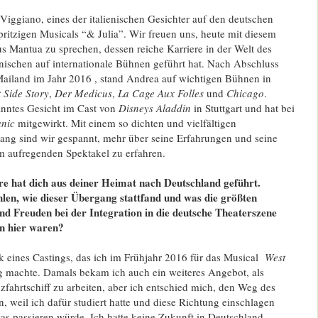
Viggiano, eines der italienischen Gesichter auf den deutschen
ritzigen Musicals “& Julia”. Wir freuen uns, heute mit diesem
aus Mantua zu sprechen, dessen reiche Karriere in der Welt des
enischen auf internationale Bühnen geführt hat. Nach Abschluss
Mailand im Jahr 2016 , stand Andrea auf wichtigen Bühnen in
 Side Story
,
Der Medicus
,
La Cage Aux Folles
und
Chicago
.
anntes Gesicht im Cast von
Disneys Aladdin
in Stuttgart und hat bei
anic
mitgewirkt. Mit einem so dichten und vielfältigen
ang sind wir gespannt, mehr über seine Erfahrungen und seine
em aufregenden Spektakel zu erfahren.
re hat dich aus deiner Heimat nach Deutschland geführt.
len, wie dieser Übergang stattfand und was die größten
d Freuden bei der Integration in die deutsche Theaterszene
en hier waren?
k eines Castings, das ich im Frühjahr 2016 für das Musical
West
g machte. Damals bekam ich auch ein weiteres Angebot, als
fahrtschiff zu arbeiten, aber ich entschied mich, den Weg des
, weil ich dafür studiert hatte und diese Richtung einschlagen
as passieren würde. Ich hatte keine Zukunft in Deutschland