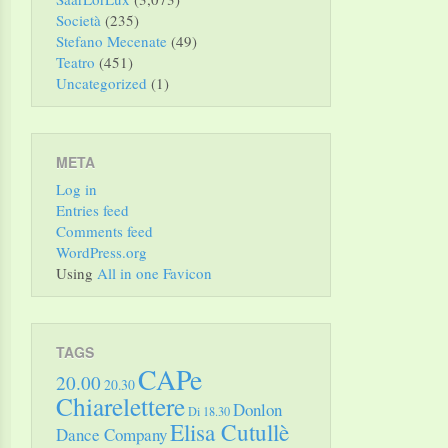
Società
(235)
Stefano Mecenate
(49)
Teatro
(451)
Uncategorized
(1)
META
Log in
Entries feed
Comments feed
WordPress.org
Using
All in one Favicon
TAGS
CAPe
20.00
20.30
Chiarelettere
Donlon
Di 18.30
Elisa Cutullè
Dance Company