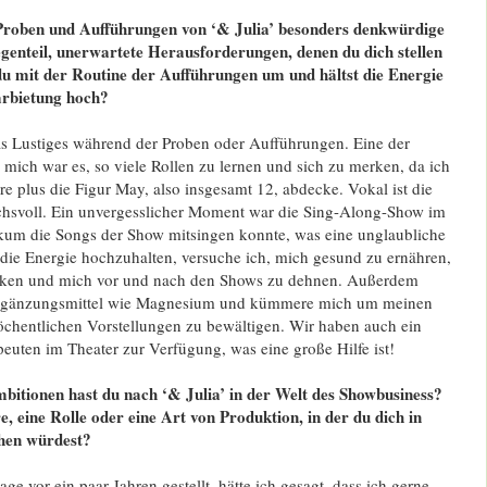
roben und Aufführungen von ‘& Julia’ besonders denkwürdige
enteil, unerwartete Herausforderungen, denen du dich stellen
du mit der Routine der Aufführungen um und hältst die Energie
arbietung hoch?
as Lustiges während der Proben oder Aufführungen. Eine der
mich war es, so viele Rollen zu lernen und sich zu merken, da ich
 plus die Figur May, also insgesamt 12, abdecke. Vokal ist die
hsvoll. Ein unvergesslicher Moment war die Sing-Along-Show im
likum die Songs der Show mitsingen konnte, was eine unglaubliche
 die Energie hochzuhalten, versuche ich, mich gesund zu ernähren,
inken und mich vor und nach den Shows zu dehnen. Außerdem
rgänzungsmittel wie Magnesium und kümmere mich um meinen
öchentlichen Vorstellungen zu bewältigen. Wir haben auch ein
euten im Theater zur Verfügung, was eine große Hilfe ist!
bitionen hast du nach ‘& Julia’ in der Welt des Showbusiness?
, eine Rolle oder eine Art von Produktion, in der du dich in
hen würdest?
ge vor ein paar Jahren gestellt, hätte ich gesagt, dass ich gerne