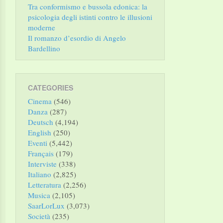
Tra conformismo e bussola edonica: la
psicologia degli istinti contro le illusioni
moderne
Il romanzo d’esordio di Angelo
Bardellino
CATEGORIES
Cinema
(546)
Danza
(287)
Deutsch
(4,194)
English
(250)
Eventi
(5,442)
Français
(179)
Interviste
(338)
Italiano
(2,825)
Letteratura
(2,256)
Musica
(2,105)
SaarLorLux
(3,073)
Società
(235)