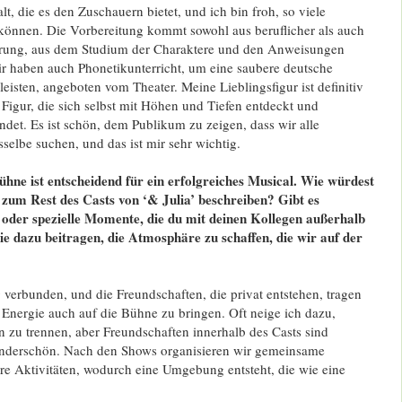
falt, die es den Zuschauern bietet, und ich bin froh, so viele
 können. Die Vorbereitung kommt sowohl aus beruflicher als auch
hrung, aus dem Studium der Charaktere und den Anweisungen
ir haben auch Phonetikunterricht, um eine saubere deutsche
isten, angeboten vom Theater. Meine Lieblingsfigur ist definitiv
 Figur, die sich selbst mit Höhen und Tiefen entdeckt und
indet. Es ist schön, dem Publikum zu zeigen, dass wir alle
selbe suchen, und das ist mir sehr wichtig.
hne ist entscheidend für ein erfolgreiches Musical. Wie würdest
zum Rest des Casts von ‘& Julia’ beschreiben? Gibt es
oder spezielle Momente, die du mit deinen Kollegen außerhalb
die dazu beitragen, die Atmosphäre zu schaffen, die wir auf der
g verbunden, und die Freundschaften, die privat entstehen, tragen
 Energie auch auf die Bühne zu bringen. Oft neige ich dazu,
n zu trennen, aber Freundschaften innerhalb des Casts sind
nderschön. Nach den Shows organisieren wir gemeinsame
e Aktivitäten, wodurch eine Umgebung entsteht, die wie eine