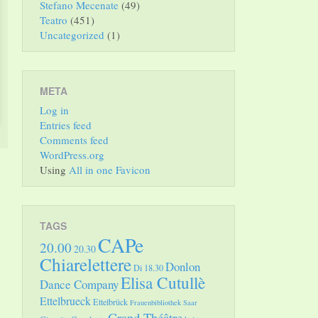
Stefano Mecenate
(49)
Teatro
(451)
Uncategorized
(1)
META
Log in
Entries feed
Comments feed
WordPress.org
Using
All in one Favicon
TAGS
CAPe
20.00
20.30
Chiarelettere
Donlon
Di 18.30
Elisa Cutullè
Dance Company
Ettelbrueck
Ettelbrück
Frauenbibliothek Saar
Grand Théâtre