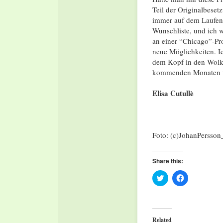
Teil der Originalbes
immer auf dem Laufend
Wunschliste, und ich 
an einer “Chicago”-Pr
neue Möglichkeiten. I
dem Kopf in den Wolke
kommenden Monaten u
Elisa Cutullè
Foto: (c)JohanPersso
Share this:
Click
Click
to
to
share
share
on
on
Twitter
Facebook
(Opens
(Opens
in
in
Related
new
new