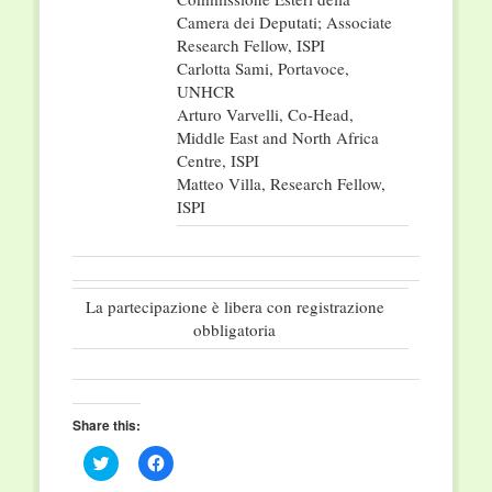
Camera dei Deputati; Associate
Research Fellow, ISPI
Carlotta Sami, Portavoce,
UNHCR
Arturo Varvelli, Co-Head,
Middle East and North Africa
Centre, ISPI
Matteo Villa, Research Fellow,
ISPI
La partecipazione è libera con registrazione
obbligatoria
Share this:
Click
Click
to
to
share
share