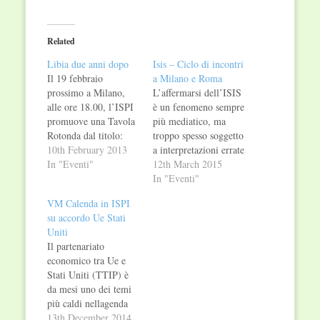
on
on
Twitter
Facebook
(Opens
(Opens
in
in
Related
new
new
window)
window)
Libia due anni dopo
Isis – Ciclo di incontri
Il 19 febbraio
a Milano e Roma
prossimo a Milano,
L’affermarsi dell’ISIS
alle ore 18.00, l’ISPI
è un fenomeno sempre
promuove una Tavola
più mediatico, ma
Rotonda dal titolo:
troppo spesso soggetto
“Libia: democrazia o
10th February 2013
a interpretazioni errate
anarchia?” L'evento si
In "Eventi"
o frettolose. Come è
12th March 2015
terrà a Palazzo Clerici
percepito il fenomeno
In "Eventi"
(Via Clerici 5,
dalle giovani
VM Calenda in ISPI
Milano). -------------
generazioni di
su accordo Ue Stati
L’incontro è
musulmani in Italia?
Uniti
organizzato in
Come si colloca il
Il partenariato
occasione della
messaggio dell’ISIS
economico tra Ue e
pubblicazione del
all’interno del
Stati Uniti (TTIP) è
volume “Dopo
supposto “scontro di
da mesi uno dei temi
Gheddafi. Democrazia
civiltà” che stiamo
più caldi nellagenda
e petrolio nella nuova
vivendo? Come si
europea. Gli studi
13th December 2014