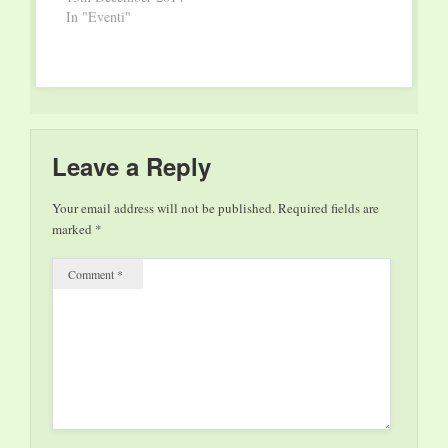
Libia” (Fazi Editore)
caratterizzano le sue
ufficiali parlano di
In "Eventi"
…
strategie…
ricadute positive per
120 miliardi di euro,
ma il TTIP sta
incontrando crescenti
resistenze, soprattutto
tra Ong e società
civile. Appare dunque
Leave a Reply
urgente approfondire
il dibattito…
Your email address will not be published.
Required fields are
marked
*
Comment
*