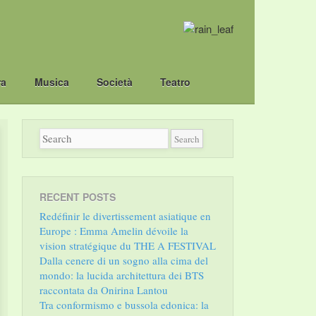
ra
Musica
Società
Teatro
RECENT POSTS
Redéfinir le divertissement asiatique en
Europe : Emma Amelin dévoile la
vision stratégique du THE A FESTIVAL
Dalla cenere di un sogno alla cima del
mondo: la lucida architettura dei BTS
raccontata da Onirina Lantou
Tra conformismo e bussola edonica: la