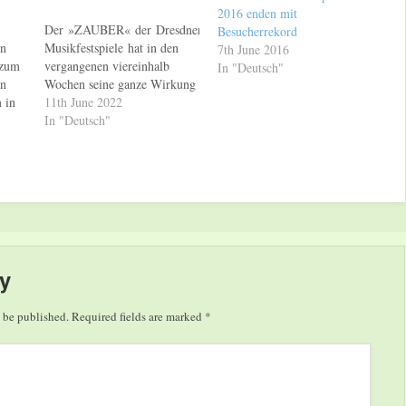
2016 enden mit
Der »ZAUBER« der Dresdner
Besucherrekord
in
Musikfestspiele hat in den
7th June 2016
 zum
vergangenen viereinhalb
In "Deutsch"
an
Wochen seine ganze Wirkung
 in
entfaltet. Musikalische
11th June 2022
Welt
Sternstunden, stehende
In "Deutsch"
Ovationen und tanzende
Besucher in den Sälen: Mit
MF«
der ersten vollumfänglichen
Ausgabe des Festivals seit
 Das
Pandemiebeginn ist
es Intendant Jan Vogler und
seinem Team gelungen, das
Publikum nach den Konzerten
y
in euphorischer Stimmung
nach Hause zu entlassen.…
 be published.
Required fields are marked
*