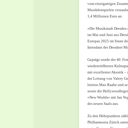
vom einzigartigen Zusamm
Musikfestspielen verzaub
1,4 Millionen Euro an.
»Die Musikstadt Dresden en
im Mai und Juni aus Dresd
Europas 2025 im Sinne des
Intendant der Dresdner Mu
Geprägt wurde der 40. Fes
wiedereröffneten Kulturpal
mit exzellenter Akustik 
der Leitung von Valery G
loteten Max Raabe und sei
sowie die Hollywoodlegend
»New Worlds« mit Jan Vogl
des neuen Saals aus.
Zu den Höhepunkten zähle
Philharmonia Zürich unte