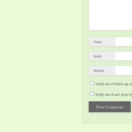
Name
Email
Website
Notify me of follow-up c
Notify me of new posts by