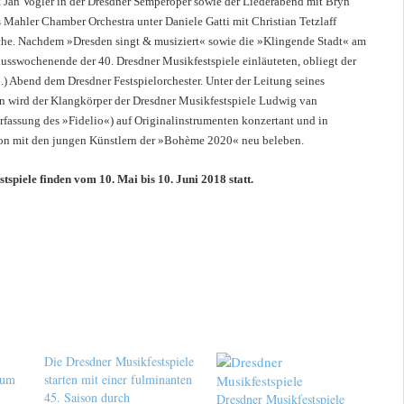
 Jan Vogler in der Dresdner Semperoper sowie der Liederabend mit Bryn
s Mahler Chamber Orchestra unter Daniele Gatti mit Christian Tetzlaff
rche. Nachdem »Dresden singt & musiziert« sowie die »Klingende Stadt« am
hlusswochenende der 40. Dresdner Musikfestspiele einläuteten, obliegt der
.) Abend dem Dresdner Festspielorchester. Unter der Leitung seines
n wird der Klangkörper der Dresdner Musikfestspiele Ludwig van
assung des »Fidelio«) auf Originalinstrumenten konzertant und in
ion mit den jungen Künstlern der »Bohème 2020« neu beleben.
tspiele finden vom 10. Mai bis 10. Juni 2018 statt.
Die Dresdner Musikfestspiele
zum
starten mit einer fulminanten
45. Saison durch
Dresdner Musikfestspiele