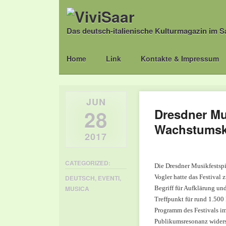
Das deutsch-italienische Kulturmagazin im S
Main menu
Skip
Home
Link
Kontakte & Impressum
to
content
JUN
28
Dresdner Mus
Wachstumsk
2017
CATEGORIZED:
Die Dresdner Musikfestspie
Vogler hatte das Festival
DEUTSCH
,
EVENTI
,
Begriff für Aufklärung un
MUSICA
Treffpunkt für rund 1.500 
Programm des Festivals im
Publikumsresonanz widers