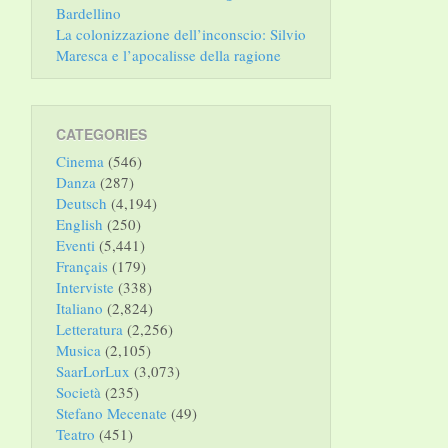
Bardellino
La colonizzazione dell’inconscio: Silvio
Maresca e l’apocalisse della ragione
CATEGORIES
Cinema
(546)
Danza
(287)
Deutsch
(4,194)
English
(250)
Eventi
(5,441)
Français
(179)
Interviste
(338)
Italiano
(2,824)
Letteratura
(2,256)
Musica
(2,105)
SaarLorLux
(3,073)
Società
(235)
Stefano Mecenate
(49)
Teatro
(451)