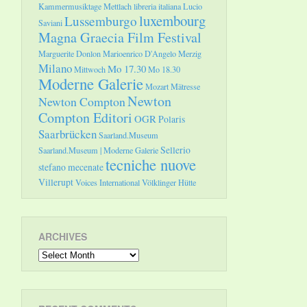
Kammermusiktage Mettlach
libreria italiana
Lucio
luxembourg
Lussemburgo
Saviani
Magna Graecia Film Festival
Marguerite Donlon
Marioenrico D'Angelo
Merzig
Milano
Mo 17.30
Mittwoch
Mo 18.30
Moderne Galerie
Mozart
Mätresse
Newton
Newton Compton
Compton Editori
OGR
Polaris
Saarbrücken
Saarland.Museum
Sellerio
Saarland.Museum | Moderne Galerie
tecniche nuove
stefano mecenate
Villerupt
Voices International
Völklinger Hütte
ARCHIVES
Archives