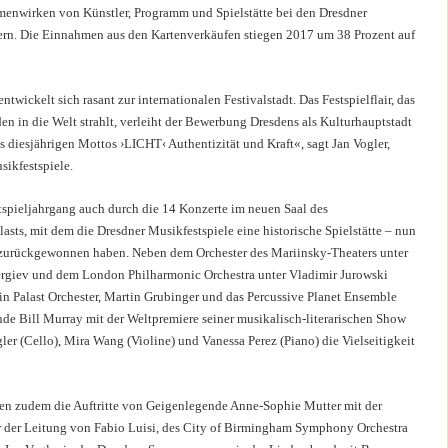
enwirken von Künstler, Programm und Spielstätte bei den Dresdner
ern. Die Einnahmen aus den Kartenverkäufen stiegen 2017 um 38 Prozent auf
twickelt sich rasant zur internationalen Festivalstadt. Das Festspielflair, das
en in die Welt strahlt, verleiht der Bewerbung Dresdens als Kulturhauptstadt
 diesjährigen Mottos ›LICHT‹ Authentizität und Kraft«, sagt Jan Vogler,
sikfestspiele.
tspieljahrgang auch durch die 14 Konzerte im neuen Saal des
asts, mit dem die Dresdner Musikfestspiele eine historische Spielstätte – nun
– zurückgewonnen haben. Neben dem Orchester des Mariinsky-Theaters unter
ergiev und dem London Philharmonic Orchestra unter Vladimir Jurowski
n Palast Orchester, Martin Grubinger und das Percussive Planet Ensemble
e Bill Murray mit der Weltpremiere seiner musikalisch-literarischen Show
er (Cello), Mira Wang (Violine) und Vanessa Perez (Piano) die Vielseitigkeit
n zudem die Auftritte von Geigenlegende Anne-Sophie Mutter mit der
r der Leitung von Fabio Luisi, des City of Birmingham Symphony Orchestra