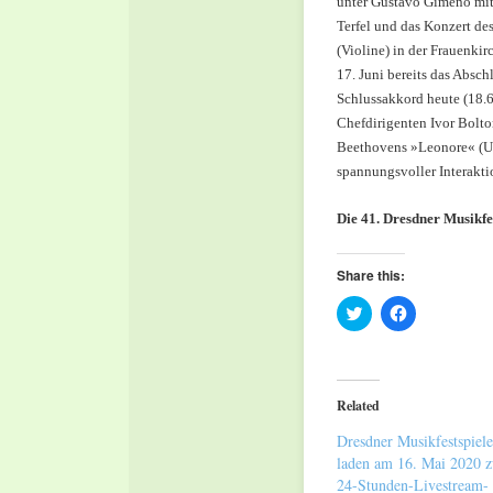
unter Gustavo Gimeno mit
Terfel und das Konzert de
(Violine) in der Frauenki
17. Juni bereits das Absc
Schlussakkord heute (18.6
Chefdirigenten Ivor Bolto
Beethovens »Leonore« (Urf
spannungsvoller Interakt
Die 41. Dresdner Musikfes
Share this:
Click
Click
to
to
share
share
on
on
Twitter
Facebook
(Opens
(Opens
in
in
Related
new
new
window)
window)
Dresdner Musikfestspiele
laden am 16. Mai 2020 
24-Stunden-Livestream-