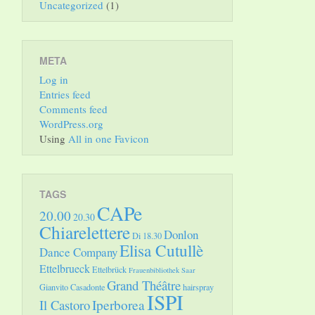
Uncategorized
(1)
META
Log in
Entries feed
Comments feed
WordPress.org
Using
All in one Favicon
TAGS
CAPe
20.00
20.30
Chiarelettere
Donlon
Di 18.30
Elisa Cutullè
Dance Company
Ettelbrueck
Ettelbrück
Frauenbibliothek Saar
Grand Théâtre
Gianvito Casadonte
hairspray
ISPI
Il Castoro
Iperborea