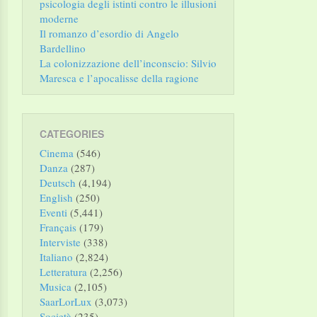
psicologia degli istinti contro le illusioni
moderne
Il romanzo d’esordio di Angelo
Bardellino
La colonizzazione dell’inconscio: Silvio
Maresca e l’apocalisse della ragione
CATEGORIES
Cinema
(546)
Danza
(287)
Deutsch
(4,194)
English
(250)
Eventi
(5,441)
Français
(179)
Interviste
(338)
Italiano
(2,824)
Letteratura
(2,256)
Musica
(2,105)
SaarLorLux
(3,073)
Società
(235)