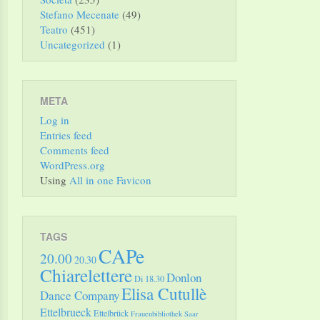
Stefano Mecenate
(49)
Teatro
(451)
Uncategorized
(1)
META
Log in
Entries feed
Comments feed
WordPress.org
Using
All in one Favicon
TAGS
CAPe
20.00
20.30
Chiarelettere
Donlon
Di 18.30
Elisa Cutullè
Dance Company
Ettelbrueck
Ettelbrück
Frauenbibliothek Saar