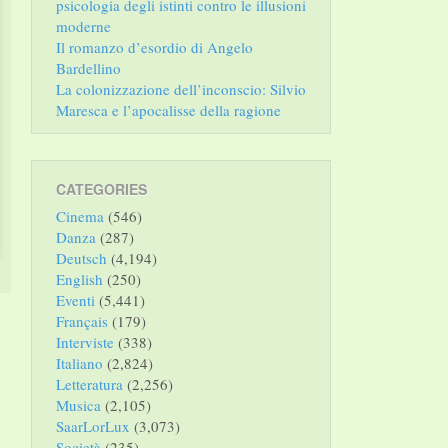
psicologia degli istinti contro le illusioni
moderne
Il romanzo d’esordio di Angelo
Bardellino
La colonizzazione dell’inconscio: Silvio
Maresca e l’apocalisse della ragione
CATEGORIES
Cinema
(546)
Danza
(287)
Deutsch
(4,194)
English
(250)
Eventi
(5,441)
Français
(179)
Interviste
(338)
Italiano
(2,824)
Letteratura
(2,256)
Musica
(2,105)
SaarLorLux
(3,073)
Società
(235)