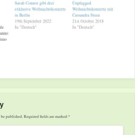
Sarah Connor gibt drei
Unplugged
exklusive Weihnachtskonzerte
Weihnachtskonzerte mit
in Berlin
Cassandra Steen
19th September 2022
21st October 2018
ale
In "Deutsch"
In "Deutsch"
’anno
simo
i
ro è
he
ali.
to,
y
 be published.
Required fields are marked
*