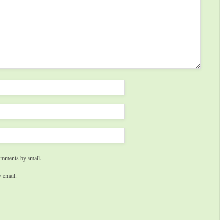
omments by email.
 email.