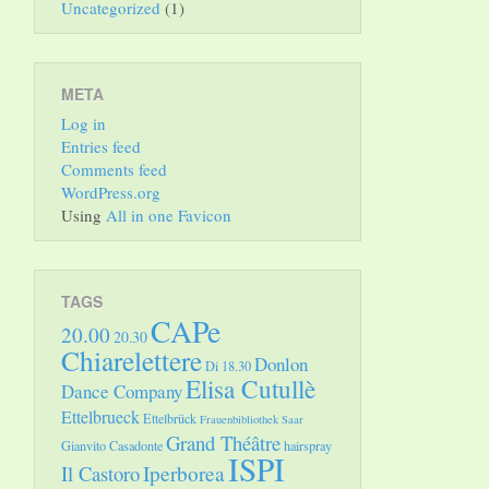
Uncategorized
(1)
META
Log in
Entries feed
Comments feed
WordPress.org
Using
All in one Favicon
TAGS
CAPe
20.00
20.30
Chiarelettere
Donlon
Di 18.30
Elisa Cutullè
Dance Company
Ettelbrueck
Ettelbrück
Frauenbibliothek Saar
Grand Théâtre
Gianvito Casadonte
hairspray
ISPI
Il Castoro
Iperborea