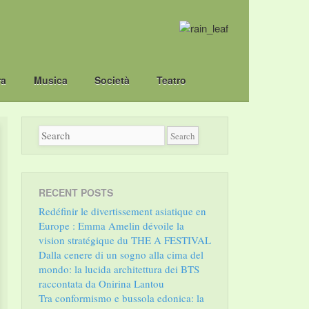
ra
Musica
Società
Teatro
RECENT POSTS
Redéfinir le divertissement asiatique en
Europe : Emma Amelin dévoile la
vision stratégique du THE A FESTIVAL
Dalla cenere di un sogno alla cima del
mondo: la lucida architettura dei BTS
raccontata da Onirina Lantou
Tra conformismo e bussola edonica: la