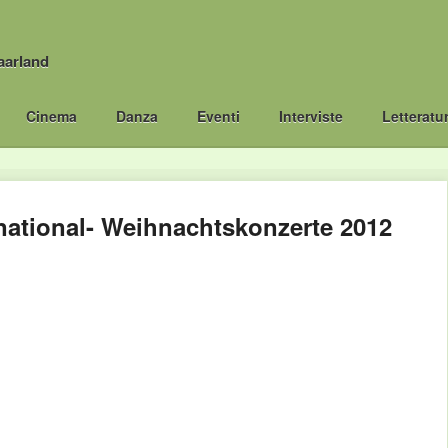
aarland
Cinema
Danza
Eventi
Interviste
Letteratu
rnational- Weihnachtskonzerte 2012