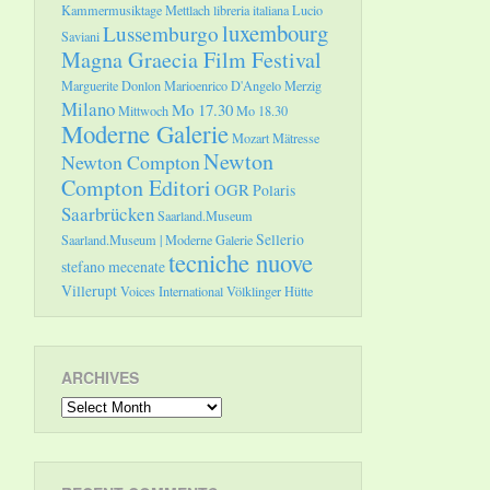
Kammermusiktage Mettlach
libreria italiana
Lucio
luxembourg
Lussemburgo
Saviani
Magna Graecia Film Festival
Marguerite Donlon
Marioenrico D'Angelo
Merzig
Milano
Mo 17.30
Mittwoch
Mo 18.30
Moderne Galerie
Mozart
Mätresse
Newton
Newton Compton
Compton Editori
OGR
Polaris
Saarbrücken
Saarland.Museum
Sellerio
Saarland.Museum | Moderne Galerie
tecniche nuove
stefano mecenate
Villerupt
Voices International
Völklinger Hütte
ARCHIVES
Archives