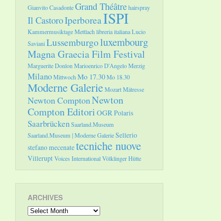
Grand Théâtre
Gianvito Casadonte
hairspray
ISPI
Il Castoro
Iperborea
Kammermusiktage Mettlach
libreria italiana
Lucio
luxembourg
Lussemburgo
Saviani
Magna Graecia Film Festival
Marguerite Donlon
Marioenrico D'Angelo
Merzig
Milano
Mo 17.30
Mittwoch
Mo 18.30
Moderne Galerie
Mozart
Mätresse
Newton
Newton Compton
Compton Editori
OGR
Polaris
Saarbrücken
Saarland.Museum
Sellerio
Saarland.Museum | Moderne Galerie
tecniche nuove
stefano mecenate
Villerupt
Voices International
Völklinger Hütte
ARCHIVES
Archives