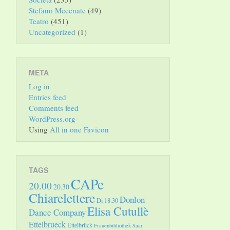
Stefano Mecenate
(49)
Teatro
(451)
Uncategorized
(1)
META
Log in
Entries feed
Comments feed
WordPress.org
Using
All in one Favicon
TAGS
CAPe
20.00
20.30
Chiarelettere
Donlon
Di 18.30
Elisa Cutullè
Dance Company
Ettelbrueck
Ettelbrück
Frauenbibliothek Saar