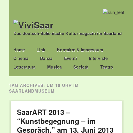
Das deutsch-italienische Kulturmagazin im Saarland
Main menu
Skip
Home
Link
Kontakte & Impressum
to
Cinema
Danza
Eventi
Interviste
content
Letteratura
Musica
Società
Teatro
TAG ARCHIVES:
UM 18 UHR IM
SAARLANDMUSEUM
SaarART 2013 –
“Kunstbegegnung – im
Gespräch.” am 13. Juni 2013