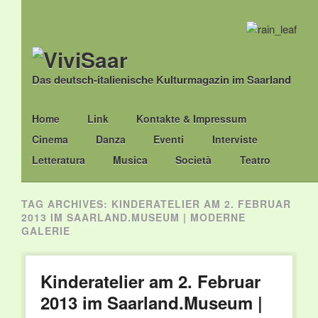
Das deutsch-italienische Kulturmagazin im Saarland
Main menu
Skip
Home
Link
Kontakte & Impressum
to
Cinema
Danza
Eventi
Interviste
content
Letteratura
Musica
Società
Teatro
TAG ARCHIVES:
KINDERATELIER AM 2. FEBRUAR
2013 IM SAARLAND.MUSEUM | MODERNE
GALERIE
Kinderatelier am 2. Februar
2013 im Saarland.Museum |