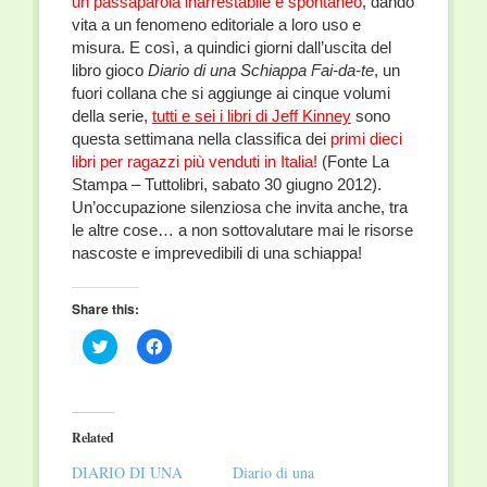
un passaparola inarrestabile e spontaneo
, dando
vita a un fenomeno editoriale a loro uso e
misura. E così, a quindici giorni dall’uscita del
libro gioco
Diario di una Schiappa Fai-da-te
, un
fuori collana che si aggiunge ai cinque volumi
della serie,
tutti e sei i libri di Jeff Kinney
sono
questa settimana nella classifica dei
primi dieci
libri per ragazzi più venduti in Italia!
(Fonte La
Stampa – Tuttolibri, sabato 30 giugno 2012).
Un’occupazione silenziosa che invita anche, tra
le altre cose… a non sottovalutare mai le risorse
nascoste e imprevedibili di una schiappa!
Share this:
Click
Click
to
to
share
share
on
on
Twitter
Facebook
(Opens
(Opens
in
in
Related
new
new
window)
window)
DIARIO DI UNA
Diario di una