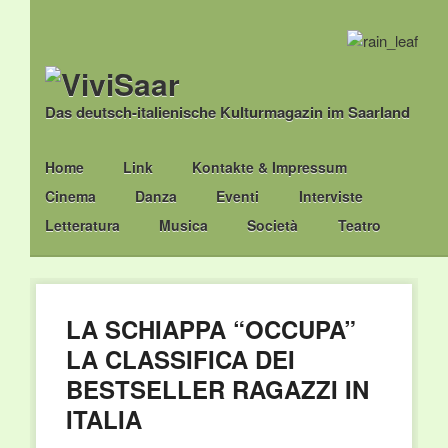
Das deutsch-italienische Kulturmagazin im Saarland
Main menu
Skip
Home
Link
Kontakte & Impressum
to
Cinema
Danza
Eventi
Interviste
content
Letteratura
Musica
Società
Teatro
LA SCHIAPPA “OCCUPA”
LA CLASSIFICA DEI
BESTSELLER RAGAZZI IN
ITALIA