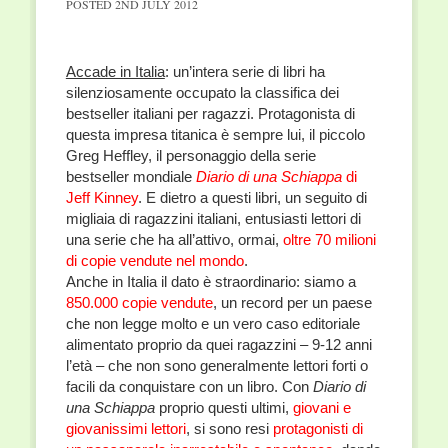
POSTED
2ND JULY 2012
Accade in Italia
: un’intera serie di libri ha
silenziosamente occupato la classifica dei
bestseller italiani per ragazzi. Protagonista di
questa impresa titanica è sempre lui, il piccolo
Greg Heffley, il personaggio della serie
bestseller mondiale
Diario di una Schiappa
di
Jeff Kinney
. E dietro a questi libri, un seguito di
migliaia di ragazzini italiani, entusiasti lettori di
una serie che ha all’attivo, ormai,
oltre 70 milioni
di copie vendute nel mondo
.
Anche in Italia il dato è straordinario: siamo a
850.000 copie vendute
, un record per un paese
che non legge molto e un vero caso editoriale
alimentato proprio da quei ragazzini – 9-12 anni
l’età – che non sono generalmente lettori forti o
facili da conquistare con un libro. Con
Diario di
una Schiappa
proprio questi ultimi,
giovani e
giovanissimi lettori
, si sono resi
protagonisti di