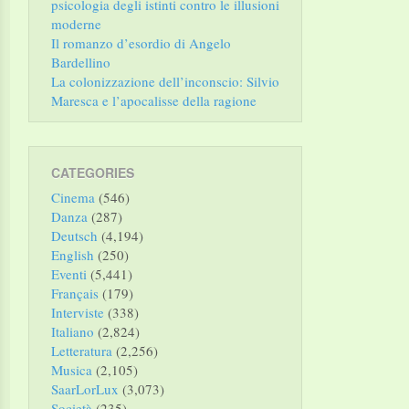
psicologia degli istinti contro le illusioni
moderne
Il romanzo d’esordio di Angelo
Bardellino
La colonizzazione dell’inconscio: Silvio
Maresca e l’apocalisse della ragione
CATEGORIES
Cinema
(546)
Danza
(287)
Deutsch
(4,194)
English
(250)
Eventi
(5,441)
Français
(179)
Interviste
(338)
Italiano
(2,824)
Letteratura
(2,256)
Musica
(2,105)
SaarLorLux
(3,073)
Società
(235)