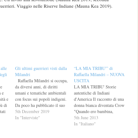
Guerrieri. Viaggio nelle Riserve Indiane (Mauna Kea 2019).
alle
Gli ultimi guerrieri visti dalla
“LA MIA TRIBU'” di
egli
Milandri
Raffaella Milandri – NUOVA
Raffaella Milandri si occupa,
USCITA
re
da diversi anni, di diritti
LA MIA TRIBU' Storie
 e
umani e tematiche ambientali
autentiche di Indiani
ità e
con focus sui popoli indigeni.
d'America Il racconto di una
bù di
Da poco ha pubblicato il suo
donna bianca diventata Crow
tati
ultimo libro «Gli Ultimi
5th December 2019
"Quando ero bambina,
 a
Guerrieri. Viaggio nelle
In "Interviste"
divoravo i fumetti di Tex
5th June 2013
tica
Riserve Indiane» in cui si
Willer e sognavo il Far West
In "Italiano"
occupa dei Lakota. Con uno
e gli Indiani." Raffaella
e
stile fresco e scorrevole, la
Milandri non nasconde di