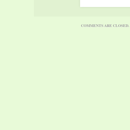
Nazioni Indiane, da
consultare per abbracci
COMMENTS ARE CLOSED.