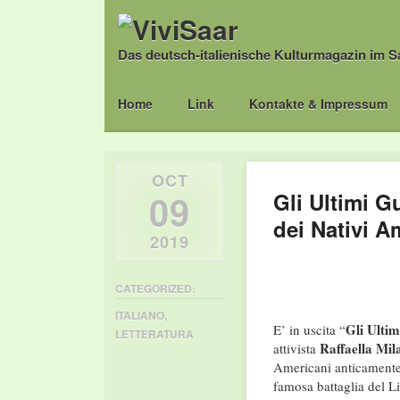
Das deutsch-italienische Kulturmagazin im S
Main menu
Skip
Home
Link
Kontakte & Impressum
to
content
OCT
09
Gli Ultimi Gu
dei Nativi A
2019
CATEGORIZED:
ITALIANO
,
Gli Ultim
E’ in uscita “
LETTERATURA
Raffaella Mil
attivista
Americani anticamente
famosa battaglia del L