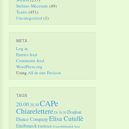
Stefano Mecenate
(49)
Teatro
(451)
Uncategorized
(1)
META
Log in
Entries feed
Comments feed
WordPress.org
Using
All in one Favicon
TAGS
CAPe
20.00
20.30
Chiarelettere
Donlon
Di 18.30
Elisa Cutullè
Dance Company
Ettelbrueck
Ettelbrück
Frauenbibliothek Saar