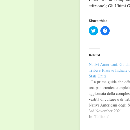
edizione); Gli Ultimi 
Share this:
Click
Click
to
to
share
share
on
on
Twitter
Facebook
(Opens
(Opens
in
in
Related
new
new
window)
window)
Nativi Americani. Guida 
Tribù e Riserve Indiane d
Stati Uniti
La prima guida che off
una panoramica completa
aggiornata della compless
vastità di culture e di tri
Nativi Americani degli S
Uniti, insieme a Alaska e
3rd November 2021
Hawaii. Un testo, nell’ot
In "Italiano"
anche di aiutare con il
turismo le economie dell