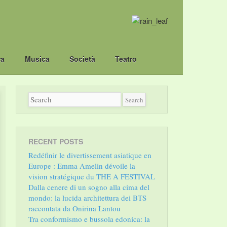
ra
Musica
Società
Teatro
RECENT POSTS
Redéfinir le divertissement asiatique en
Europe : Emma Amelin dévoile la
vision stratégique du THE A FESTIVAL
Dalla cenere di un sogno alla cima del
mondo: la lucida architettura dei BTS
raccontata da Onirina Lantou
Tra conformismo e bussola edonica: la