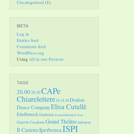
Uncategorized
(1)
META
Log in
Entries feed
Comments feed
WordPress.org
Using
All in one Favicon
TAGS
CAPe
20.00
20.30
Chiarelettere
Donlon
Di 18.30
Elisa Cutullè
Dance Company
Ettelbrueck
Ettelbrück
Frauenbibliothek Saar
Grand Théâtre
Gianvito Casadonte
hairspray
ISPI
Il Castoro
Iperborea