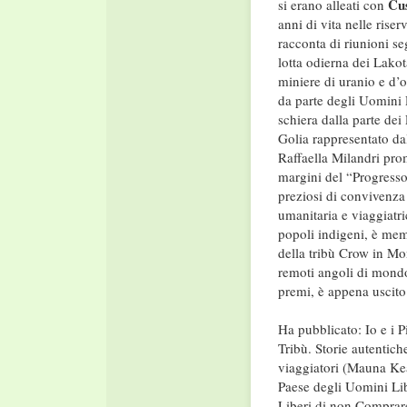
Cu
si erano alleati con
anni di vita nelle rise
racconta di riunioni se
lotta odierna dei Lakot
miniere di uranio e d’
da parte degli Uomini R
schiera dalla parte de
Golia rappresentato dal
Raffaella Milandri prom
margini del “Progresso
preziosi di convivenza 
umanitaria e viaggiatric
popoli indigeni, è me
della tribù Crow in Mon
remoti angoli di mondo
premi, è appena uscito
Ha pubblicato: Io e i 
Tribù. Storie autentich
viaggiatori (Mauna Kea
Paese degli Uomini Li
Liberi di non Comprar