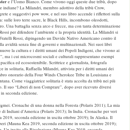
ster
e l’Uomo Bianco. Come vivono oggi queste due tribù, dopo
rve indiane? La Milandri, membro adottivo della tribù Crow,
grete e suggestivi pow wow, e nel suo libro accende i riflettori sulla
a: sulle loro terre sacre, le Black Hills, incombono oleodotti,
oro. Una battaglia senza arco e frecce, ma con tanta determinazione
ossi per difendere l’ambiente e la propria identità. La Milandri si
i Fratelli Rossi, dipingendo un Davide Nativo Americano contro il
la avidità senza fine di governi e multinazionali. Nei suoi libri
uove la cultura e i diritti umani dei Popoli Indigeni, che vivono ai
”, ma i cui microcosmi sociali e culturali rappresentano esempi
pacifica ed ecosostenibile. Scrittrice e giornalista, fotografa
e in solitaria, Raffaella Milandri, attivista per i diritti umani dei
mbro onorario della Four Winds Cherokee Tribe in Louisiana e
tana. Come viaggiatrice solitaria è stata accolta da tribù nei più
. Il suo “Liberi di non Comprare”, dopo aver ricevuto diversi
 in seconda edizione.
Pigmei. Cronache di una donna nella Foresta (Polaris 2011); La mia
e di Indiani d’America (Polaris 2013); In India. Cronache per veri
 2019, seconda edizione in uscita ottobre 2019); In Alaska. Il
beri (Mauna Kea 2019, seconda edizione in uscita ottobre 2019);
e. Un invito alla Rivoluzione (Mauna Kea 2019, seconda