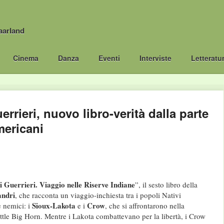
aarland
Cinema
Danza
Eventi
Interviste
Letteratu
errieri, nuovo libro-verità dalla parte
mericani
i Guerrieri. Viaggio nelle Riserve Indiane
”, il sesto libro della
andri
, che racconta un viaggio-inchiesta tra i popoli Nativi
Sioux-Lakota
Crow
 nemici: i
e i
, che si affrontarono nella
ittle Big Horn. Mentre i Lakota combattevano per la libertà, i Crow