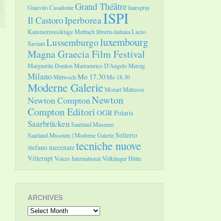
Grand Théâtre
Gianvito Casadonte
hairspray
ISPI
Il Castoro
Iperborea
Kammermusiktage Mettlach
libreria italiana
Lucio
luxembourg
Lussemburgo
Saviani
Magna Graecia Film Festival
Marguerite Donlon
Marioenrico D'Angelo
Merzig
Milano
Mo 17.30
Mittwoch
Mo 18.30
Moderne Galerie
Mozart
Mätresse
Newton
Newton Compton
Compton Editori
OGR
Polaris
Saarbrücken
Saarland.Museum
Sellerio
Saarland.Museum | Moderne Galerie
tecniche nuove
stefano mecenate
Villerupt
Voices International
Völklinger Hütte
ARCHIVES
Archives