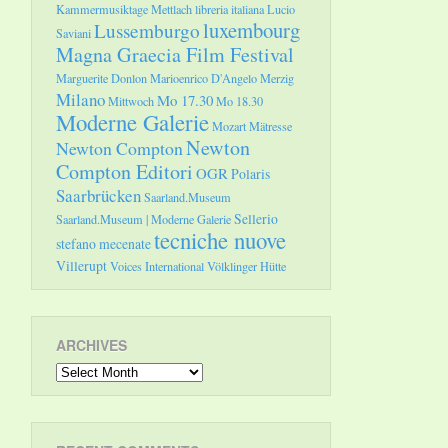
Kammermusiktage Mettlach
libreria italiana
Lucio
luxembourg
Lussemburgo
Saviani
Magna Graecia Film Festival
Marguerite Donlon
Marioenrico D'Angelo
Merzig
Milano
Mo 17.30
Mittwoch
Mo 18.30
Moderne Galerie
Mozart
Mätresse
Newton
Newton Compton
Compton Editori
OGR
Polaris
Saarbrücken
Saarland.Museum
Sellerio
Saarland.Museum | Moderne Galerie
tecniche nuove
stefano mecenate
Villerupt
Voices International
Völklinger Hütte
ARCHIVES
Archives