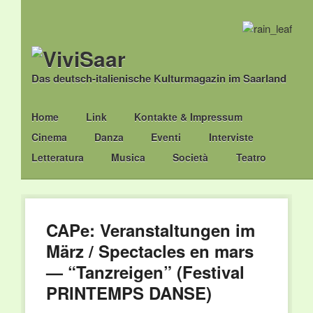
Das deutsch-italienische Kulturmagazin im Saarland
Main menu
Skip
Home
Link
Kontakte & Impressum
to
Cinema
Danza
Eventi
Interviste
content
Letteratura
Musica
Società
Teatro
CAPe: Veranstaltungen im
März / Spectacles en mars
— “Tanzreigen” (Festival
PRINTEMPS DANSE)