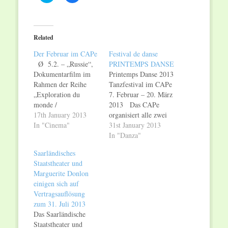
to
to
share
share
on
on
Twitter
Facebook
(Opens
(Opens
in
in
Related
new
new
window)
window)
Der Februar im CAPe
Festival de danse
Ø 5.2. – „Russie“,
PRINTEMPS DANSE
Dokumentarfilm im
Printemps Danse 2013
Rahmen der Reihe
Tanzfestival im CAPe
„Exploration du
7. Februar – 20. März
monde /
2013 Das CAPe
Welterkundung“ (im
17th January 2013
organisiert alle zwei
Anhang) Ø 7.+8.2.
In "Cinema"
Jahre das Tanzfestival
31st January 2013
– „Flood“, Premiere
PRINTEMPS
In "Danza"
der neuen Kreation
DANSE, dieses Mal
Saarländisches
von Anu SISTONEN
stehen sechs
Staatstheater und
im Rahmen des
verschiedene
Marguerite Donlon
Tanzfestivals
Veranstaltungen von
einigen sich auf
„PRINTEMPS
zeitgenössischem Tanz
Vertragsauflösung
DANSE“ Ø 20.2. –
bis Ballett zur
zum 31. Juli 2013
Die Dresdner
Auswahl. Den
Das Saarländische
Kabarettistin und
Auftakt macht die in
Staatstheater und
Musikerin Anna Maria
Luxemburg lebende