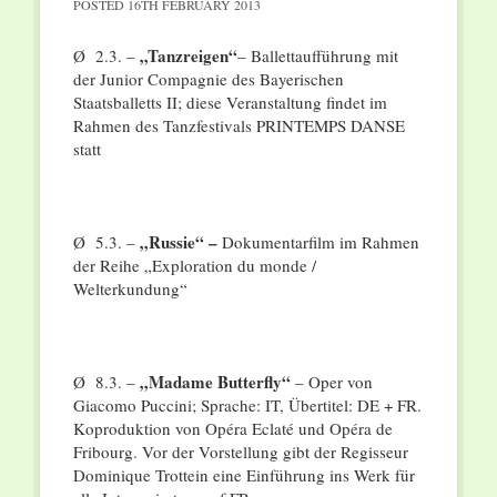
POSTED
16TH FEBRUARY 2013
„Tanzreigen“
Ø 2.3. –
– Ballettaufführung mit
der Junior Compagnie des Bayerischen
Staatsballetts II; diese Veranstaltung findet im
Rahmen des Tanzfestivals PRINTEMPS DANSE
statt
„Russie“ –
Ø 5.3. –
Dokumentarfilm im Rahmen
der Reihe „Exploration du monde /
Welterkundung“
„Madame Butterfly“
Ø 8.3. –
– Oper von
Giacomo Puccini; Sprache: IT, Übertitel: DE + FR.
Koproduktion von Opéra Eclaté und Opéra de
Fribourg. Vor der Vorstellung gibt der Regisseur
Dominique Trottein eine Einführung ins Werk für