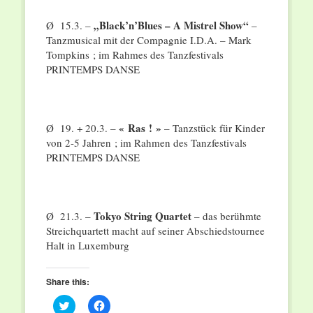
„Black’n’Blues – A Mistrel Show“
Ø 15.3. –
–
Tanzmusical mit der Compagnie I.D.A. – Mark
Tompkins ; im Rahmes des Tanzfestivals
PRINTEMPS DANSE
« Ras ! »
Ø 19. + 20.3. –
– Tanzstück für Kinder
von 2-5 Jahren ; im Rahmen des Tanzfestivals
PRINTEMPS DANSE
Tokyo String Quartet
Ø 21.3. –
– das berühmte
Streichquartett macht auf seiner Abschiedstournee
Halt in Luxemburg
Share this:
Click
Click