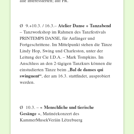
alle Interessierten; auf FR.
Atelier Danse + Tanzabend
Ø 9.+10.3. / 16.3.–
– Tanzworkshop im Rahmen des Tanzfestivals
PRINTEMPS DANSE, für Anfänger und
Fortgeschrittene. Im Mittelpunkt stehen die Tänze
Lindy Hop, Swing und Charleston, unter der
Leitung der Cie I.D.A. – Mark Tompkins. Im
Anschluss an den 2-tägigen Tanzkurs können die
Bal de danses qui
einstudierten Tänze beim „
swinguent“
, der am 16.3. stattfindet, ausprobiert
werden.
« Menschliche und tierische
Ø 10.3. –
Gesänge »
, Matinéekonzert des
KammerMusekVeräin Lëtzebuerg