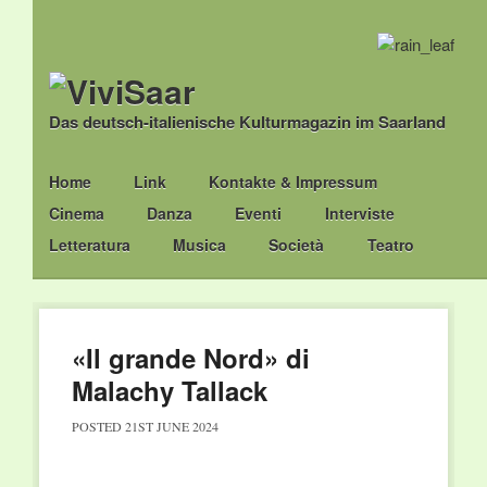
Das deutsch-italienische Kulturmagazin im Saarland
Main menu
Skip
Home
Link
Kontakte & Impressum
to
Cinema
Danza
Eventi
Interviste
content
Letteratura
Musica
Società
Teatro
«Il grande Nord» di
Malachy Tallack
POSTED
21ST JUNE 2024