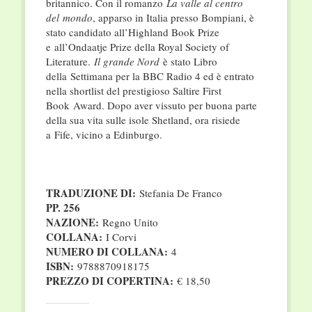
britannico. Con il romanzo
La valle al centro
del mondo
, apparso in Italia presso Bompiani, è
stato candidato all’Highland Book Prize
e all’Ondaatje Prize della Royal Society of
Literature.
Il grande Nord
è stato Libro
della Settimana per la BBC Radio 4 ed è entrato
nella shortlist del prestigioso Saltire First
Book Award. Dopo aver vissuto per buona parte
della sua vita sulle isole Shetland, ora risiede
a Fife, vicino a Edinburgo.
TRADUZIONE DI:
Stefania De Franco
PP. 256
NAZIONE:
Regno Unito
COLLANA:
I Corvi
NUMERO DI COLLANA:
4
ISBN:
9788870918175
PREZZO DI COPERTINA:
€ 18,50