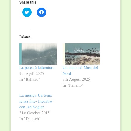
Share this:
Click
Click
to
to
share
share
on
on
Twitter
Facebook
(Opens
(Opens
in
in
Related
new
new
window)
window)
La pesca è letteratura
Un anno sul Mare del
9th April 2025
Nord
In "Italiano"
7th August 2025
In "Italiano"
La musica-Un tema
senza fine- Incontro
con Jan Vogler
31st October 2015
In "Deutsch"