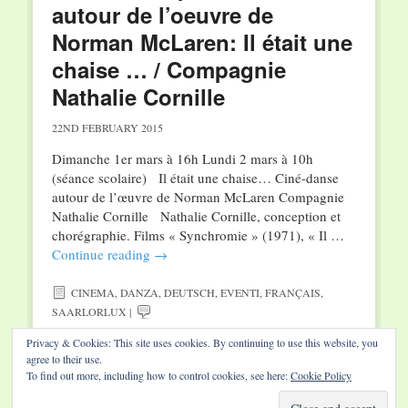
autour de l’oeuvre de
Norman McLaren: Il était une
chaise … / Compagnie
Nathalie Cornille
22ND FEBRUARY 2015
Dimanche 1er mars à 16h Lundi 2 mars à 10h
(séance scolaire) Il était une chaise… Ciné-danse
autour de l’œuvre de Norman McLaren Compagnie
Nathalie Cornille Nathalie Cornille, conception et
chorégraphie. Films « Synchromie » (1971), « Il …
Continue reading
→
CINEMA
,
DANZA
,
DEUTSCH
,
EVENTI
,
FRANÇAIS
,
SAARLORLUX
|
Privacy & Cookies: This site uses cookies. By continuing to use this website, you
agree to their use.
To find out more, including how to control cookies, see here:
Cookie Policy
Website by Diamond Visions