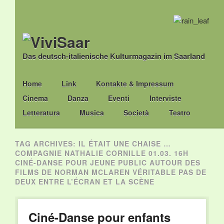
Das deutsch-italienische Kulturmagazin im Saarland
Main menu
Skip
Home
Link
Kontakte & Impressum
to
Cinema
Danza
Eventi
Interviste
content
Letteratura
Musica
Società
Teatro
TAG ARCHIVES:
IL ÉTAIT UNE CHAISE …
COMPAGNIE NATHALIE CORNILLE 01.03. 16H
CINÉ-DANSE POUR JEUNE PUBLIC AUTOUR DES
FILMS DE NORMAN MCLAREN VÉRITABLE PAS DE
DEUX ENTRE L’ÉCRAN ET LA SCÈNE
Ciné-Danse pour enfants